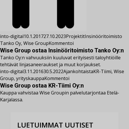
into-digital
10.1.2017
27.10.2023
Projektit
Insinööritoimisto
Tanko Oy
,
Wise Group
Kommentoi
Wise Group ostaa Insinööritoimisto Tanko Oy:n
Tanko Oy:n vahvuuksiin kuuluvat erityisesti taloyhtiöille
tehtävät linjasaneeraukset ja muut korjaukset.
into-digital
3.11.2016
30.5.2022
Ajankohtaista
KR-Tiimi
,
Wise
Group
,
yrityskauppa
Kommentoi
Wise Group ostaa KR-Tiimi Oy:n
Kauppa vahvistaa Wise Groupin palvelutarjontaa Etelä-
Karjalassa.
LUETUIMMAT UUTISET