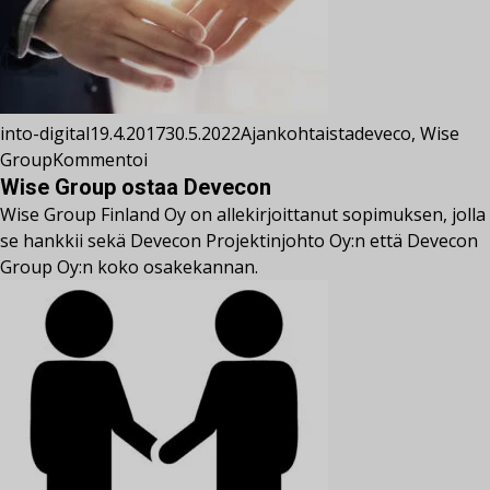
into-digital
19.4.2017
30.5.2022
Ajankohtaista
deveco
,
Wise
Group
Kommentoi
Wise Group ostaa Devecon
Wise Group Finland Oy on allekirjoittanut sopimuksen, jolla
se hankkii sekä Devecon Projektinjohto Oy:n että Devecon
Group Oy:n koko osakekannan.