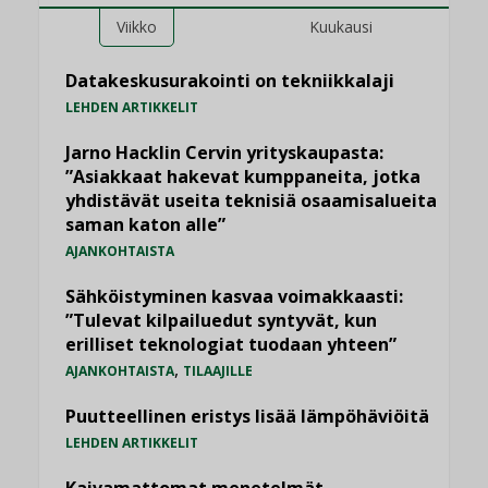
Viikko
Kuukausi
Datakeskusurakointi on tekniikkalaji
LEHDEN ARTIKKELIT
Jarno Hacklin Cervin yrityskaupasta:
”Asiakkaat hakevat kumppaneita, jotka
yhdistävät useita teknisiä osaamisalueita
saman katon alle”
AJANKOHTAISTA
Sähköistyminen kasvaa voimakkaasti:
”Tulevat kilpailuedut syntyvät, kun
erilliset teknologiat tuodaan yhteen”
,
AJANKOHTAISTA
TILAAJILLE
Puutteellinen eristys lisää lämpöhäviöitä
LEHDEN ARTIKKELIT
Kaivamattomat menetelmät