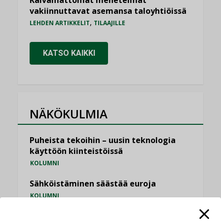
vakiinnuttavat asemansa taloyhtiöissä
,
LEHDEN ARTIKKELIT
TILAAJILLE
KATSO KAIKKI
NÄKÖKULMIA
Puheista tekoihin – uusin teknologia
käyttöön kiinteistöissä
KOLUMNI
Sähköistäminen säästää euroja
KOLUMNI
Yli miljoona kotia on vailla toimivaa