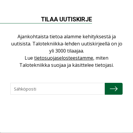
ilmanvaihtoa
KOLUMNI
TILAA UUTISKIRJE
Miten varmistetaan EPD-dokumenteista
saatavien tietojen vertailukelpoisuus?
Ajankohtaista tietoa alamme kehityksestä ja
KOLUMNI
uutisista. Talotekniikka-lehden uutiskirjeellä on jo
Vesi- ja viemärimitoittaminen on
yli 3000 tilaajaa.
jämähtänyt ajassa paikalleen
Lue
tietosuojaselosteestamme
, miten
MIELIPIDE
Talotekniikka suojaa ja käsittelee tietojasi.
KATSO KAIKKI
NIMITYKSET