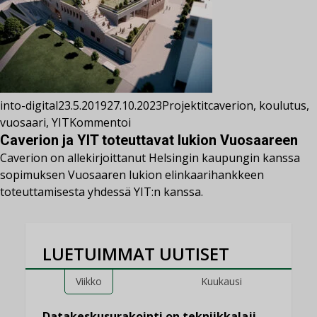
into-digital
23.5.2019
27.10.2023
Projektit
caverion
,
koulutus
,
vuosaari
,
YIT
Kommentoi
Caverion ja YIT toteuttavat lukion Vuosaareen
Caverion on allekirjoittanut Helsingin kaupungin kanssa
sopimuksen Vuosaaren lukion elinkaarihankkeen
toteuttamisesta yhdessä YIT:n kanssa.
LUETUIMMAT UUTISET
Viikko
Kuukausi
Datakeskusurakointi on tekniikkalaji