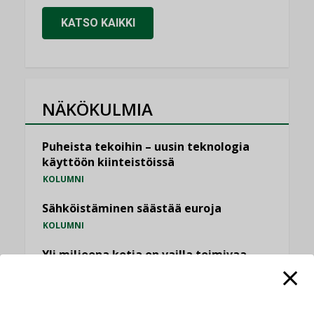
KATSO KAIKKI
NÄKÖKULMIA
Puheista tekoihin – uusin teknologia
käyttöön kiinteistöissä
KOLUMNI
Sähköistäminen säästää euroja
KOLUMNI
Yli miljoona kotia on vailla toimivaa
ilmanvaihtoa
KOLUMNI