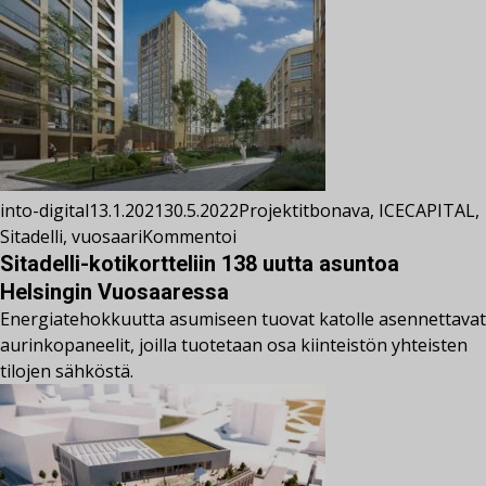
into-digital
13.1.2021
30.5.2022
Projektit
bonava
,
ICECAPITAL
,
Sitadelli
,
vuosaari
Kommentoi
Sitadelli-kotikortteliin 138 uutta asuntoa
Helsingin Vuosaaressa
Energiatehokkuutta asumiseen tuovat katolle asennettavat
aurinkopaneelit, joilla tuotetaan osa kiinteistön yhteisten
tilojen sähköstä.