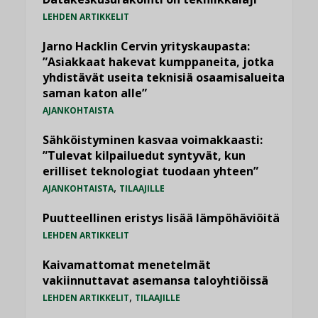
LEHDEN ARTIKKELIT
Jarno Hacklin Cervin yrityskaupasta:
”Asiakkaat hakevat kumppaneita, jotka
yhdistävät useita teknisiä osaamisalueita
saman katon alle”
AJANKOHTAISTA
Sähköistyminen kasvaa voimakkaasti:
”Tulevat kilpailuedut syntyvät, kun
erilliset teknologiat tuodaan yhteen”
,
AJANKOHTAISTA
TILAAJILLE
Puutteellinen eristys lisää lämpöhäviöitä
LEHDEN ARTIKKELIT
Kaivamattomat menetelmät
vakiinnuttavat asemansa taloyhtiöissä
,
LEHDEN ARTIKKELIT
TILAAJILLE