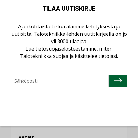
Miten varmistetaan EPD-dokumenteista
saatavien tietojen vertailukelpoisuus?
TILAA UUTISKIRJE
KOLUMNI
Ajankohtaista tietoa alamme kehityksestä ja
Vesi- ja viemärimitoittaminen on
uutisista. Talotekniikka-lehden uutiskirjeellä on jo
jämähtänyt ajassa paikalleen
yli 3000 tilaajaa.
MIELIPIDE
Lue
tietosuojaselosteestamme
, miten
Talotekniikka suojaa ja käsittelee tietojasi.
KATSO KAIKKI
NIMITYKSET
Consti
NIMITYKSET
Refair