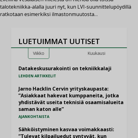
talotekniikka-alalla juuri nyt, kun LVI-suunnittelupöydillä
ratkotaan esimerkiksi ilmastonmuutosta…
LUETUIMMAT UUTISET
Viikko
Kuukausi
Datakeskusurakointi on tekniikkalaji
LEHDEN ARTIKKELIT
Jarno Hacklin Cervin yrityskaupasta:
”Asiakkaat hakevat kumppaneita, jotka
yhdistävät useita teknisiä osaamisalueita
saman katon alle”
AJANKOHTAISTA
Sähköistyminen kasvaa voimakkaasti:
”Tulevat kilpailuedut syntyvät, kun