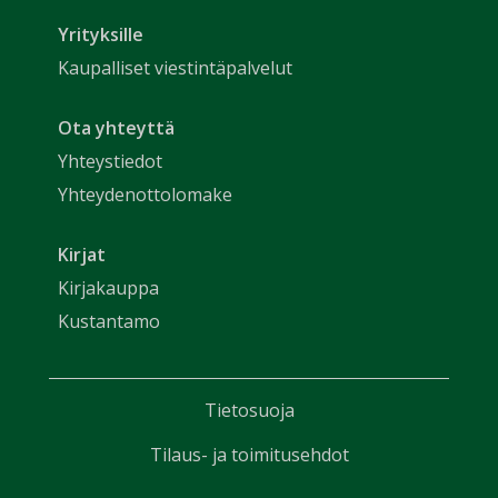
Yrityksille
Kaupalliset viestintäpalvelut
Ota yhteyttä
Yhteystiedot
Yhteydenottolomake
Kirjat
Kirjakauppa
Kustantamo
Tietosuoja
Tilaus- ja toimitusehdot