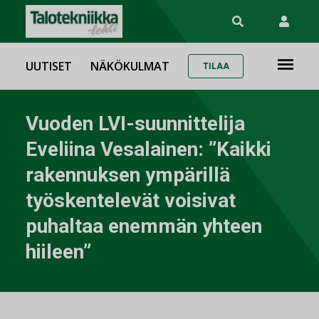
UUTISET
NÄKÖKULMAT
TILAA
Vuoden LVI-suunnittelija
Eveliina Vesalainen: ”Kaikki
rakennuksen ympärillä
työskentelevät voisivat
puhaltaa enemmän yhteen
hiileen”