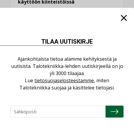
käyttöön kiinteistöissä
KOLUMNI
Sähköistäminen säästää euroja
KOLUMNI
TILAA UUTISKIRJE
Yli miljoona kotia on vailla toimivaa
ilmanvaihtoa
KOLUMNI
Ajankohtaista tietoa alamme kehityksestä ja
uutisista. Talotekniikka-lehden uutiskirjeellä on jo
Miten varmistetaan EPD-dokumenteista
yli 3000 tilaajaa.
saatavien tietojen vertailukelpoisuus?
Lue
tietosuojaselosteestamme
, miten
KOLUMNI
Talotekniikka suojaa ja käsittelee tietojasi.
Vesi- ja viemärimitoittaminen on
jämähtänyt ajassa paikalleen
MIELIPIDE
KATSO KAIKKI