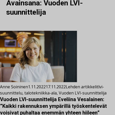
Avainsana:
Vuoden LVI-
suunnittelija
Anne Soininen
1.11.2022
17.11.2022
Lehden artikkelit
lvi-
suunnittelu
,
talotekniikka-ala
,
Vuoden LVI-suunnittelija
Vuoden LVI-suunnittelija Eveliina Vesalainen:
”Kaikki rakennuksen ympärillä työskentelevät
voisivat puhaltaa enemmän yhteen hiileen”