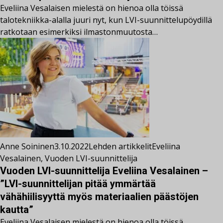
Eveliina Vesalaisen mielestä on hienoa olla töissä
talotekniikka-alalla juuri nyt, kun LVI-suunnittelupöydillä
ratkotaan esimerkiksi ilmastonmuutosta…
Anne Soininen
3.10.2022
Lehden artikkelit
Eveliina
Vesalainen
,
Vuoden LVI-suunnittelija
Vuoden LVI-suunnittelija Eveliina Vesalainen –
”LVI-suunnittelijan pitää ymmärtää
vähähiilisyyttä myös materiaalien päästöjen
kautta”
Eveliina Vesalaisen mielestä on hienoa olla töissä