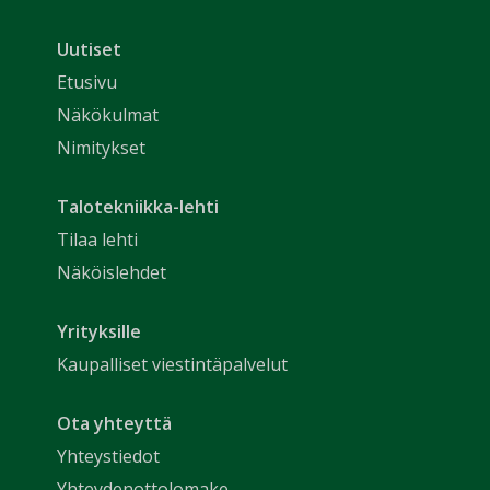
Uutiset
Etusivu
Näkökulmat
Nimitykset
Talotekniikka-lehti
Tilaa lehti
Näköislehdet
Yrityksille
Kaupalliset viestintäpalvelut
Ota yhteyttä
Yhteystiedot
Yhteydenottolomake