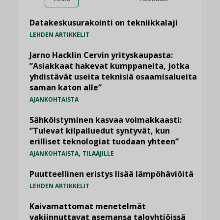
Datakeskusurakointi on tekniikkalaji
LEHDEN ARTIKKELIT
Jarno Hacklin Cervin yrityskaupasta:
”Asiakkaat hakevat kumppaneita, jotka
yhdistävät useita teknisiä osaamisalueita
saman katon alle”
AJANKOHTAISTA
Sähköistyminen kasvaa voimakkaasti:
”Tulevat kilpailuedut syntyvät, kun
erilliset teknologiat tuodaan yhteen”
,
AJANKOHTAISTA
TILAAJILLE
Puutteellinen eristys lisää lämpöhäviöitä
LEHDEN ARTIKKELIT
Kaivamattomat menetelmät
vakiinnuttavat asemansa taloyhtiöissä