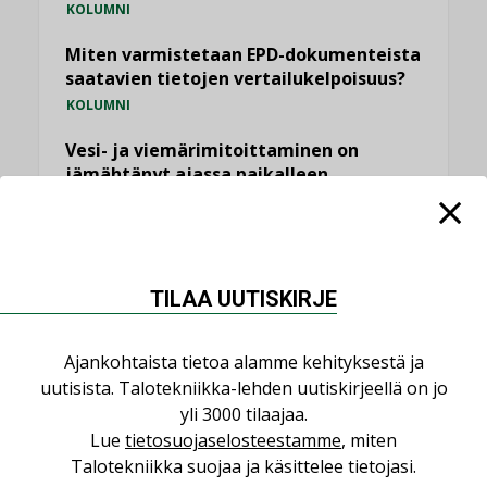
KOLUMNI
Miten varmistetaan EPD-dokumenteista
saatavien tietojen vertailukelpoisuus?
KOLUMNI
Vesi- ja viemärimitoittaminen on
jämähtänyt ajassa paikalleen
MIELIPIDE
KATSO KAIKKI
TILAA UUTISKIRJE
Ajankohtaista tietoa alamme kehityksestä ja
uutisista. Talotekniikka-lehden uutiskirjeellä on jo
NIMITYKSET
yli 3000 tilaajaa.
Lue
tietosuojaselosteestamme
, miten
Consti
Talotekniikka suojaa ja käsittelee tietojasi.