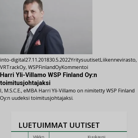
into-digital
27.11.2018
30.5.2022
Yritysuutiset
Liikennevirasto
,
VRTrackOy
,
WSPFinlandOy
Kommentoi
Harri Yli-Villamo WSP Finland Oy:n
toimitusjohtajaksi
I, M.S.C.E., eMBA Harri Yli-Villamo on nimitetty WSP Finland
Oy:n uudeksi toimitusjohtajaksi.
LUETUIMMAT UUTISET
Viikko
Kuukausi