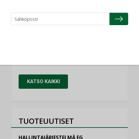
NIMITYKSET
Refair
NIMITYKSET
Granlund Oy
NIMITYKSET
Schneider Electric
NIMITYKSET
KATSO KAIKKI
TUOTEUUTISET
HALLINTAJÄRJESTELMÄ EG