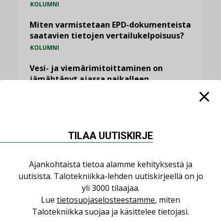
KOLUMNI
Miten varmistetaan EPD-dokumenteista
saatavien tietojen vertailukelpoisuus?
KOLUMNI
Vesi- ja viemärimitoittaminen on
jämähtänyt ajassa paikalleen
MIELIPIDE
KATSO KAIKKI
TILAA UUTISKIRJE
Ajankohtaista tietoa alamme kehityksestä ja
uutisista. Talotekniikka-lehden uutiskirjeellä on jo
NIMITYKSET
yli 3000 tilaajaa.
Lue
tietosuojaselosteestamme
, miten
Consti
Talotekniikka suojaa ja käsittelee tietojasi.