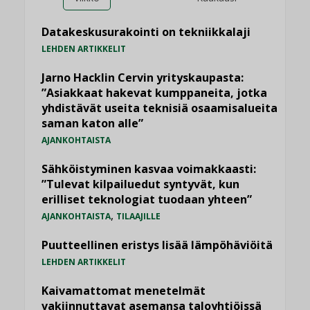
Datakeskusurakointi on tekniikkalaji
LEHDEN ARTIKKELIT
Jarno Hacklin Cervin yrityskaupasta:
”Asiakkaat hakevat kumppaneita, jotka
yhdistävät useita teknisiä osaamisalueita
saman katon alle”
AJANKOHTAISTA
Sähköistyminen kasvaa voimakkaasti:
”Tulevat kilpailuedut syntyvät, kun
erilliset teknologiat tuodaan yhteen”
,
AJANKOHTAISTA
TILAAJILLE
Puutteellinen eristys lisää lämpöhäviöitä
LEHDEN ARTIKKELIT
Kaivamattomat menetelmät
vakiinnuttavat asemansa taloyhtiöissä