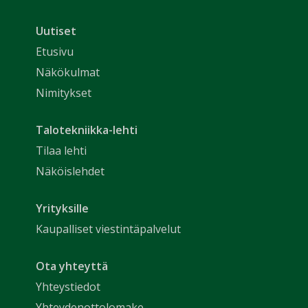
Uutiset
Etusivu
Näkökulmat
Nimitykset
Talotekniikka-lehti
Tilaa lehti
Näköislehdet
Yrityksille
Kaupalliset viestintäpalvelut
Ota yhteyttä
Yhteystiedot
Yhteydenottolomake