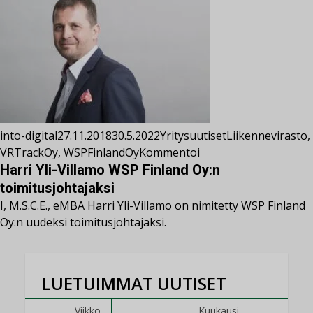
into-digital
27.11.2018
30.5.2022
Yritysuutiset
Liikennevirasto
,
VRTrackOy
,
WSPFinlandOy
Kommentoi
Harri Yli-Villamo WSP Finland Oy:n
toimitusjohtajaksi
I, M.S.C.E., eMBA Harri Yli-Villamo on nimitetty WSP Finland
Oy:n uudeksi toimitusjohtajaksi.
LUETUIMMAT UUTISET
Viikko
Kuukausi