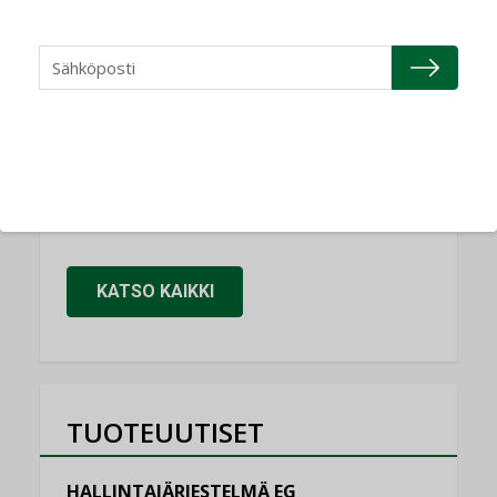
NIMITYKSET
Refair
NIMITYKSET
Granlund Oy
NIMITYKSET
Schneider Electric
NIMITYKSET
KATSO KAIKKI
TUOTEUUTISET
HALLINTAJÄRJESTELMÄ EG