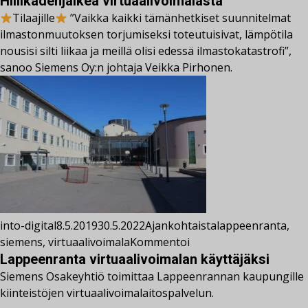
Hiilikädenjälkeä virtuaalivoimalasta
Tilaajille
”Vaikka kaikki tämänhetkiset suunnitelmat
ilmastonmuutoksen torjumiseksi toteutuisivat, lämpötila
nousisi silti liikaa ja meillä olisi edessä ilmastokatastrofi”,
sanoo Siemens Oy:n johtaja Veikka Pirhonen.
into-digital
8.5.2019
30.5.2022
Ajankohtaista
lappeenranta
,
siemens
,
virtuaalivoimala
Kommentoi
Lappeenranta virtuaalivoimalan käyttäjäksi
Siemens Osakeyhtiö toimittaa Lappeenrannan kaupungille
kiinteistöjen virtuaalivoimalaitospalvelun.