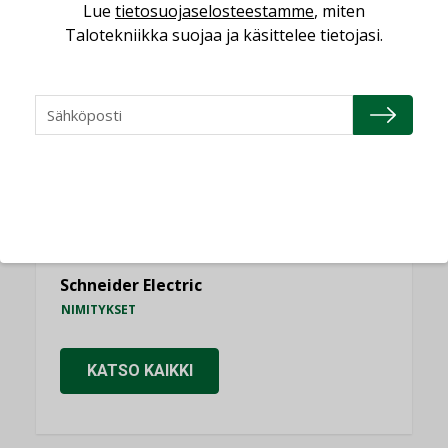
Lue
tietosuojaselosteestamme
, miten
NIMITYKSET
Talotekniikka suojaa ja käsittelee tietojasi.
Consti
NIMITYKSET
Refair
NIMITYKSET
Granlund Oy
NIMITYKSET
Schneider Electric
NIMITYKSET
KATSO KAIKKI