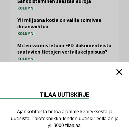
Sähköistäminen säästää euroja
KOLUMNI
Yli miljoona kotia on vailla toimivaa
ilmanvaihtoa
KOLUMNI
Miten varmistetaan EPD-dokumenteista
saatavien tietojen vertailukelpoisuus?
KOLUMNI
Vesi- ja viemärimitoittaminen on
jämähtänyt ajassa paikalleen
MIELIPIDE
TILAA UUTISKIRJE
KATSO KAIKKI
Ajankohtaista tietoa alamme kehityksestä ja
uutisista. Talotekniikka-lehden uutiskirjeellä on jo
yli 3000 tilaajaa.