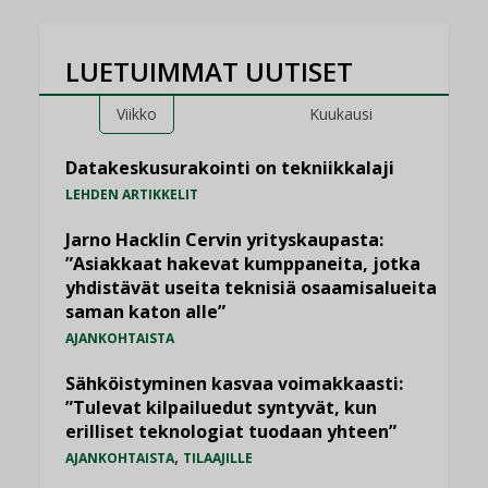
LUETUIMMAT UUTISET
Viikko
Kuukausi
Datakeskusurakointi on tekniikkalaji
LEHDEN ARTIKKELIT
Jarno Hacklin Cervin yrityskaupasta:
”Asiakkaat hakevat kumppaneita, jotka
yhdistävät useita teknisiä osaamisalueita
saman katon alle”
AJANKOHTAISTA
Sähköistyminen kasvaa voimakkaasti:
”Tulevat kilpailuedut syntyvät, kun
erilliset teknologiat tuodaan yhteen”
,
AJANKOHTAISTA
TILAAJILLE