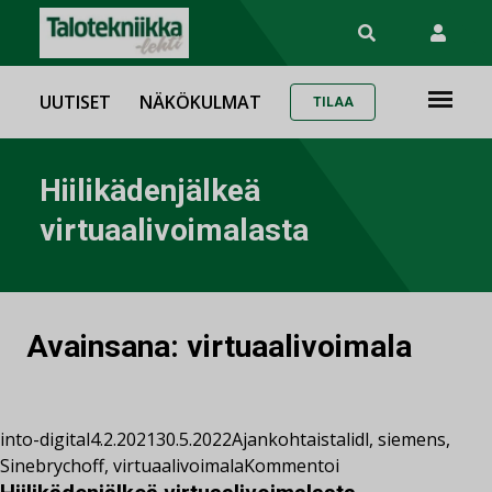
UUTISET
NÄKÖKULMAT
TILAA
Hiilikädenjälkeä
virtuaalivoimalasta
Avainsana:
virtuaalivoimala
into-digital
4.2.2021
30.5.2022
Ajankohtaista
lidl
,
siemens
,
Sinebrychoff
,
virtuaalivoimala
Kommentoi