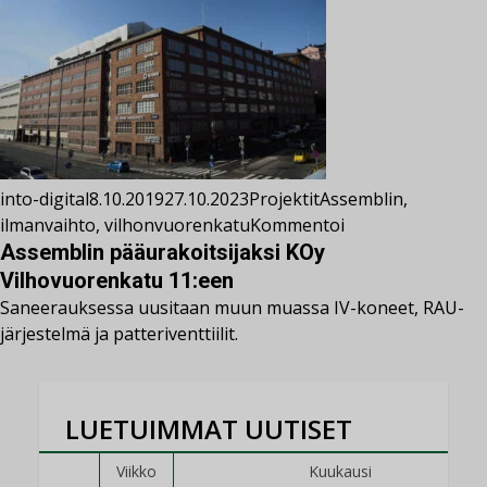
into-digital
8.10.2019
27.10.2023
Projektit
Assemblin
,
ilmanvaihto
,
vilhonvuorenkatu
Kommentoi
Assemblin pääurakoitsijaksi KOy
Vilhovuorenkatu 11:een
Saneerauksessa uusitaan muun muassa IV-koneet, RAU-
järjestelmä ja patteriventtiilit.
LUETUIMMAT UUTISET
Viikko
Kuukausi