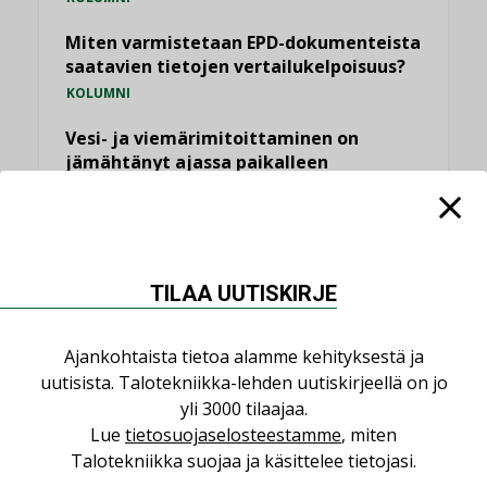
Miten varmistetaan EPD-dokumenteista
saatavien tietojen vertailukelpoisuus?
KOLUMNI
Vesi- ja viemärimitoittaminen on
jämähtänyt ajassa paikalleen
MIELIPIDE
KATSO KAIKKI
TILAA UUTISKIRJE
Ajankohtaista tietoa alamme kehityksestä ja
uutisista. Talotekniikka-lehden uutiskirjeellä on jo
NIMITYKSET
yli 3000 tilaajaa.
Lue
tietosuojaselosteestamme
, miten
Consti
Talotekniikka suojaa ja käsittelee tietojasi.
NIMITYKSET