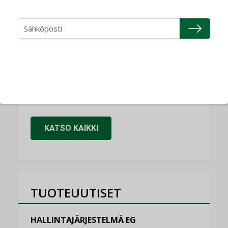
Refair
NIMITYKSET
Granlund Oy
NIMITYKSET
Schneider Electric
NIMITYKSET
KATSO KAIKKI
TUOTEUUTISET
HALLINTAJÄRJESTELMÄ EG