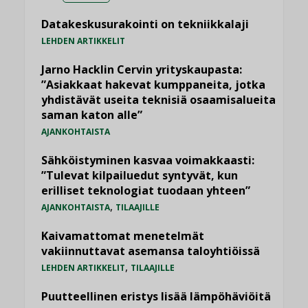
Datakeskusurakointi on tekniikkalaji
LEHDEN ARTIKKELIT
Jarno Hacklin Cervin yrityskaupasta:
”Asiakkaat hakevat kumppaneita, jotka
yhdistävät useita teknisiä osaamisalueita
saman katon alle”
AJANKOHTAISTA
Sähköistyminen kasvaa voimakkaasti:
”Tulevat kilpailuedut syntyvät, kun
erilliset teknologiat tuodaan yhteen”
,
AJANKOHTAISTA
TILAAJILLE
Kaivamattomat menetelmät
vakiinnuttavat asemansa taloyhtiöissä
,
LEHDEN ARTIKKELIT
TILAAJILLE
Puutteellinen eristys lisää lämpöhäviöitä