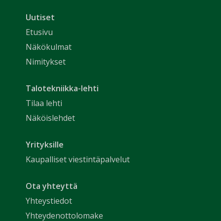
Uutiset
Etusivu
Näkökulmat
Nimitykset
Talotekniikka-lehti
Tilaa lehti
Näköislehdet
Yrityksille
Kaupalliset viestintäpalvelut
Ota yhteyttä
Yhteystiedot
Yhteydenottolomake