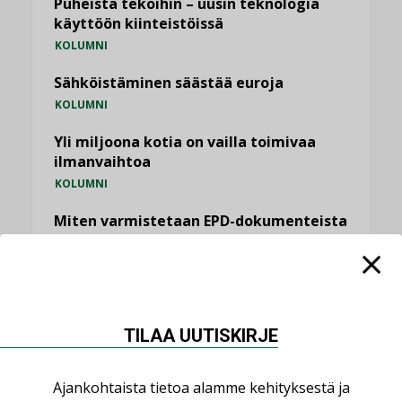
Puheista tekoihin – uusin teknologia
käyttöön kiinteistöissä
KOLUMNI
Sähköistäminen säästää euroja
KOLUMNI
Yli miljoona kotia on vailla toimivaa
ilmanvaihtoa
KOLUMNI
Miten varmistetaan EPD-dokumenteista
saatavien tietojen vertailukelpoisuus?
KOLUMNI
Vesi- ja viemärimitoittaminen on
jämähtänyt ajassa paikalleen
TILAA UUTISKIRJE
MIELIPIDE
Ajankohtaista tietoa alamme kehityksestä ja
KATSO KAIKKI