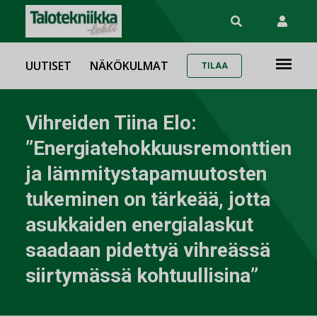
UUTISET
NÄKÖKULMAT
TILAA
Vihreiden Tiina Elo:
”Energiatehokkuusremonttien
ja lämmitystapamuutosten
tukeminen on tärkeää, jotta
asukkaiden energialaskut
saadaan pidettyä vihreässä
siirtymässä kohtuullisina”