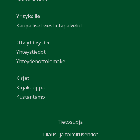
Yrityksille
Kaupalliset viestintäpalvelut
Ota yhteyttä
Yhteystiedot
Yhteydenottolomake
Kirjat
Kirjakauppa
Kustantamo
Tietosuoja
Tilaus- ja toimitusehdot