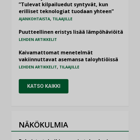
”Tulevat kilpailuedut syntyvät, kun
erilliset teknologiat tuodaan yhteen”
,
AJANKOHTAISTA
TILAAJILLE
Puutteellinen eristys lisää lämpöhäviöitä
LEHDEN ARTIKKELIT
Kaivamattomat menetelmät
vakiinnuttavat asemansa taloyhtiöissä
,
LEHDEN ARTIKKELIT
TILAAJILLE
KATSO KAIKKI
NÄKÖKULMIA