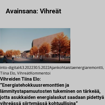
Avainsana:
Vihreät
into-digital
4.3.2022
30.5.2022
Ajankohtaista
energiaremontti
,
Tiina Elo
,
Vihreät
Kommentoi
Vihreiden Tiina Elo:
”Energiatehokkuusremonttien ja
lämmitystapamuutosten tukeminen on tärkeää,
jotta asukkaiden energialaskut saadaan pidettyä
vihreässä siirtymässä kohtuullisina”