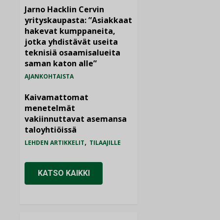
Jarno Hacklin Cervin
yrityskaupasta: ”Asiakkaat
hakevat kumppaneita,
jotka yhdistävät useita
teknisiä osaamisalueita
saman katon alle”
AJANKOHTAISTA
Kaivamattomat
menetelmät
vakiinnuttavat asemansa
taloyhtiöissä
,
LEHDEN ARTIKKELIT
TILAAJILLE
KATSO KAIKKI