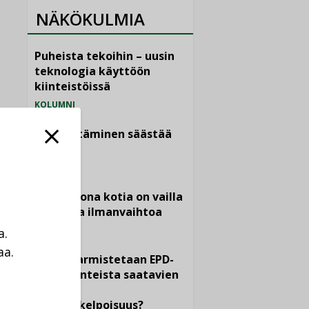
NÄKÖKULMIA
Puheista tekoihin – uusin
teknologia käyttöön
kiinteistöissä
KOLUMNI
Sähköistäminen säästää
euroja
KOLUMNI
Yli miljoona kotia on vailla
toimivaa ilmanvaihtoa
KOLUMNI
a.
aa.
Miten varmistetaan EPD-
a
dokumenteista saatavien
tietojen
vertailukelpoisuus?