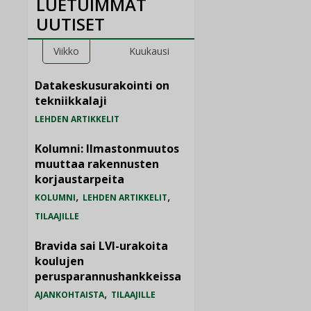
LUETUIMMAT
UUTISET
Viikko
Kuukausi
Datakeskusurakointi on
tekniikkalaji
LEHDEN ARTIKKELIT
Kolumni: Ilmastonmuutos
muuttaa rakennusten
korjaustarpeita
,
,
KOLUMNI
LEHDEN ARTIKKELIT
TILAAJILLE
Bravida sai LVI-urakoita
koulujen
perusparannushankkeissa
,
AJANKOHTAISTA
TILAAJILLE