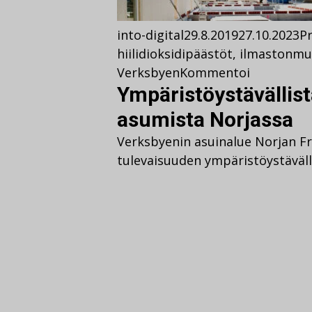
into-digital
29.8.2019
27.10.2023
Pr
hiilidioksidipäästöt
,
ilmastonmu
Verksbyen
Kommentoi
Ympäristöystävällist
asumista Norjassa
Verksbyenin asuinalue Norjan Fr
tulevaisuuden ympäristöystäväll