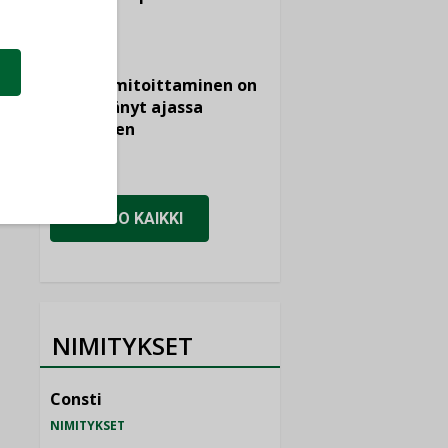
KOLUMNI
Vesi- ja
viemärimitoittaminen on
jämähtänyt ajassa
paikalleen
MIELIPIDE
KATSO KAIKKI
NIMITYKSET
Consti
NIMITYKSET