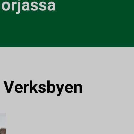
orjassa
:
Verksbyen