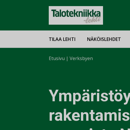
TILAA LEHTI
NÄKÖISLEHDET
Etusivu
|
Verksbyen
Ympäristöy
rakentamis