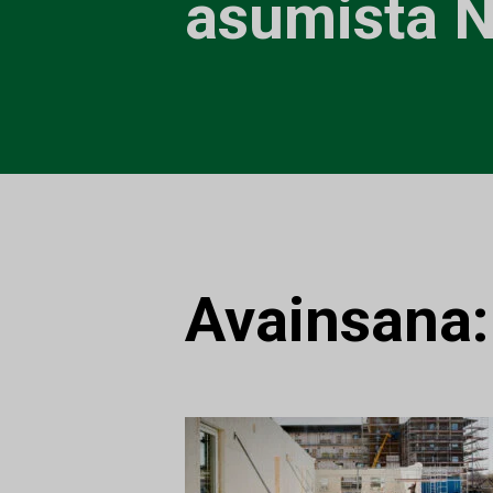
asumista N
Avainsana