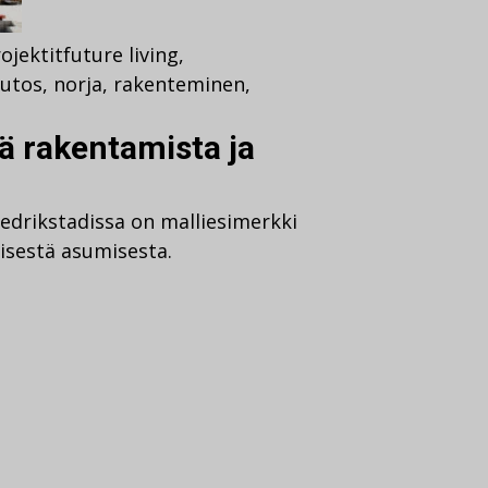
ojektit
future living
,
utos
,
norja
,
rakenteminen
,
ä rakentamista ja
edrikstadissa on malliesimerkki
isestä asumisesta.