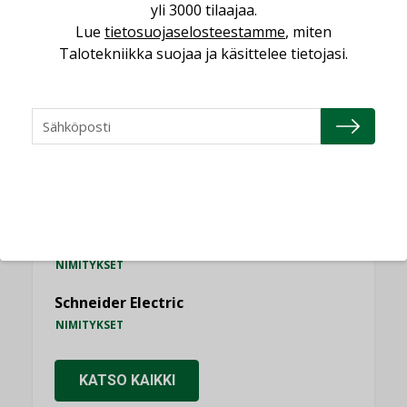
yli 3000 tilaajaa.
Lue
tietosuojaselosteestamme
, miten
Talotekniikka suojaa ja käsittelee tietojasi.
NIMITYKSET
Consti
NIMITYKSET
Refair
NIMITYKSET
Granlund Oy
NIMITYKSET
Schneider Electric
NIMITYKSET
KATSO KAIKKI