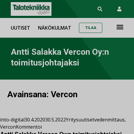
UUTISET
NÄKÖKULMAT
TILAA
Antti Salakka Vercon Oy:n
toimitusjohtajaksi
Avainsana:
Vercon
into-digital
30.4.2020
30.5.2022
Yritysuutiset
vedenmittaus
,
Vercon
Kommentoi