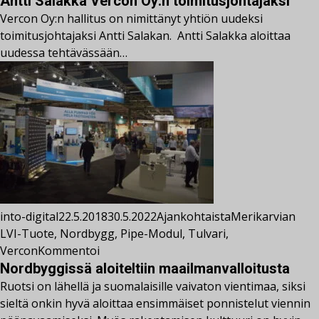
Antti Salakka Vercon Oy:n toimitusjohtajaksi
Vercon Oy:n hallitus on nimittänyt yhtiön uudeksi
toimitusjohtajaksi Antti Salakan. Antti Salakka aloittaa
uudessa tehtävässään…
into-digital
22.5.2018
30.5.2022
Ajankohtaista
Merikarvian
LVI-Tuote
,
Nordbygg
,
Pipe-Modul
,
Tulvari
,
Vercon
Kommentoi
Nordbyggissä aloiteltiin maailmanvalloitusta
Ruotsi on lähellä ja suomalaisille vaivaton vientimaa, siksi
sieltä onkin hyvä aloittaa ensimmäiset ponnistelut viennin