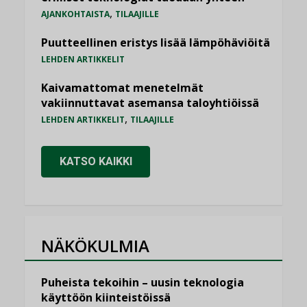
,
AJANKOHTAISTA
TILAAJILLE
Puutteellinen eristys lisää lämpöhäviöitä
LEHDEN ARTIKKELIT
Kaivamattomat menetelmät
vakiinnuttavat asemansa taloyhtiöissä
,
LEHDEN ARTIKKELIT
TILAAJILLE
KATSO KAIKKI
NÄKÖKULMIA
Puheista tekoihin – uusin teknologia
käyttöön kiinteistöissä