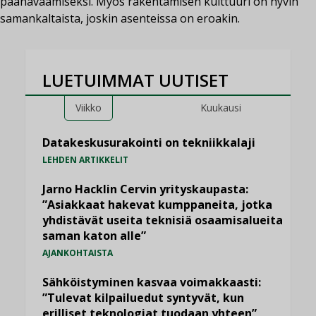
päänavaamiseksi. Myös rakentamisen kulttuuri on hyvin
samankaltaista, joskin asenteissa on eroakin.
LUETUIMMAT UUTISET
Viikko
Kuukausi
Datakeskusurakointi on tekniikkalaji
LEHDEN ARTIKKELIT
Jarno Hacklin Cervin yrityskaupasta:
”Asiakkaat hakevat kumppaneita, jotka
yhdistävät useita teknisiä osaamisalueita
saman katon alle”
AJANKOHTAISTA
Sähköistyminen kasvaa voimakkaasti:
”Tulevat kilpailuedut syntyvät, kun
erilliset teknologiat tuodaan yhteen”