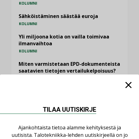
KOLUMNI
Sähköistäminen säästää euroja
KOLUMNI
Yli miljoona kotia on vailla toimivaa
ilmanvaihtoa
KOLUMNI
Miten varmistetaan EPD-dokumenteista
saatavien tietojen vertailukelpoisuus?
KOLUMNI
Vesi- ja viemärimitoittaminen on
jämähtänyt ajassa paikalleen
MIELIPIDE
TILAA UUTISKIRJE
KATSO KAIKKI
Ajankohtaista tietoa alamme kehityksestä ja
uutisista. Talotekniikka-lehden uutiskirjeellä on jo