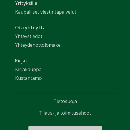
Yrityksille
Kaupalliset viestintäpalvelut
Ota yhteyttä
Yhteystiedot
Yhteydenottolomake
Kirjat
Kirjakauppa
Kustantamo
Tietosuoja
Tilaus- ja toimitusehdot