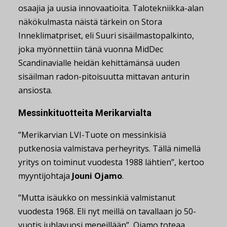
osaajia ja uusia innovaatioita. Talotekniikka-alan
näkökulmasta näistä tärkein on Stora
Inneklimatpriset, eli Suuri sisäilmastopalkinto,
joka myönnettiin tänä vuonna MidDec
Scandinavialle heidän kehittämänsä uuden
sisäilman radon-pitoisuutta mittavan anturin
ansiosta.
Messinkituotteita Merikarvialta
”Merikarvian LVI-Tuote on messinkisiä
putkenosia valmistava perheyritys. Tällä nimellä
yritys on toiminut vuodesta 1988 lähtien”, kertoo
myyntijohtaja
Jouni Ojamo
.
”Mutta isäukko on messinkiä valmistanut
vuodesta 1968. Eli nyt meillä on tavallaan jo 50-
vuotis juhlavuosi meneillään”, Ojamo toteaa.