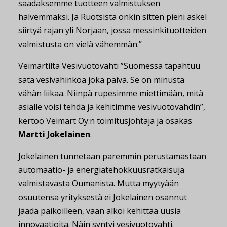
saadaksemme tuotteen valmistuksen
halvemmaksi. Ja Ruotsista onkin sitten pieni askel
siirtyä rajan yli Norjaan, jossa messinkituotteiden
valmistusta on vielä vähemmän.”
Veimartilta Vesivuotovahti ”Suomessa tapahtuu
sata vesivahinkoa joka päivä. Se on minusta
vähän liikaa. Niinpä rupesimme miettimään, mitä
asialle voisi tehdä ja kehitimme vesivuotovahdin”,
kertoo Veimart Oy:n toimitusjohtaja ja osakas
Martti Jokelainen
.
Jokelainen tunnetaan paremmin perustamastaan
automaatio- ja energiatehokkuusratkaisuja
valmistavasta Oumanista. Mutta myytyään
osuutensa yrityksestä ei Jokelainen osannut
jäädä paikoilleen, vaan alkoi kehittää uusia
innovaatioita. Näin syntyi vesivuotovahti.