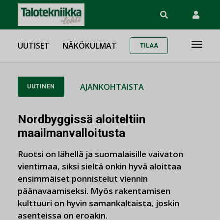
UUTISET
NÄKÖKULMAT
TILAA
AJANKOHTAISTA
UUTINEN
Nordbyggissä aloiteltiin
maailmanvalloitusta
Ruotsi on lähellä ja suomalaisille vaivaton
vientimaa, siksi sieltä onkin hyvä aloittaa
ensimmäiset ponnistelut viennin
päänavaamiseksi. Myös rakentamisen
kulttuuri on hyvin samankaltaista, joskin
asenteissa on eroakin.