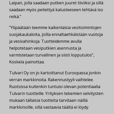
Laipan, jolla saadaan putken juuret tiiviiksi ja sillä
saadaan myös peitettyä kalusteeseen tehtävä iso
reikä.”
”Ylipäätään teemme kaikenlaisia vesitoimintojen
suojakaukaloita, joilla ennaltaehkäistään vuotoja
ja vesivahinkoja. Tuotteidemme avulla
helpotetaan vesiputkien asennusta ja
varmistetaan turvallinen ja siisti lopputulos”,
Koskela painottaa.
Tulvari Oy on jo kartoittanut Euroopassa jonkin
verran markkinoita. Rakennustyyli vaihtelee.
Ruotsissa kuitenkin tuntuisi olevan potentiaalia
Tulvarin tuotteille. Yrityksen tekemien selvitysten
mukaan tällaisia tuotteita tarvitaan näillä
markkinoille, sillä vastaavia täältä ei löydy.