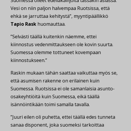
Suomessa olleet edelläkävijöitä tässäkin asiassa.
Vesi on niin paljon halvempaa Ruotsissa, että
ehkä se jarruttaa kehitystä”, myyntipäällikkö
Tapio Rask
huomauttaa.
”Selvästi täällä kuitenkin näemme, ettei
kiinnostus vedenmittaukseen ole kovin suurta.
Suomessa olemme tottuneet kovempaan
kiinnostukseen.”
Raskin mukaan tähän saattaa vaikuttaa myös se,
että asumisen rakenne on erilainen kuin
Suomessa. Ruotsissa ei ole samanlaisia asunto-
osakeyhtiöitä kuin Suomessa, eikä täällä
isännöintikään toimi samalla tavalla.
”Juuri eilen oli puhetta, ettei täällä edes tunneta
sanaa disponent, joka suomeksi tarkoittaa