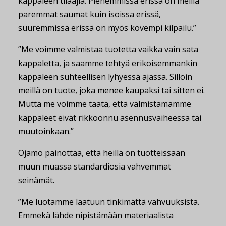
kappaleen tilaajia. Pienemmissä erissä on meillä
paremmat saumat kuin isoissa erissä,
suuremmissa erissä on myös kovempi kilpailu.”
”Me voimme valmistaa tuotetta vaikka vain sata
kappaletta, ja saamme tehtyä erikoisemmankin
kappaleen suhteellisen lyhyessä ajassa. Silloin
meillä on tuote, joka menee kaupaksi tai sitten ei.
Mutta me voimme taata, että valmistamamme
kappaleet eivät rikkoonnu asennusvaiheessa tai
muutoinkaan.”
Ojamo painottaa, että heillä on tuotteissaan
muun muassa standardiosia vahvemmat
seinämät.
”Me luotamme laatuun tinkimättä vahvuuksista.
Emmekä lähde nipistämään materiaalista