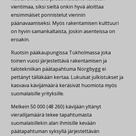
vientimaa, siksi sieltä onkin hyvä aloittaa
ensimmäiset ponnistelut viennin
päänavaamiseksi. Myös rakentamisen kulttuuri
on hyvin samankaltaista, joskin asenteissa on
eroakin.
Ruotsin pääkaupungissa Tukholmassa joka
toinen vuosi järjestettävä rakentamisen ja
talotekniikan päätapahtuma Norgbygg ei
pettänyt tälläkään kertaa. Lukuisat julkistukset ja
kasvava kävijämäärä keräsivät huomiota myös
suomalaisille yrityksille.
Melkein 50 000 (48 260) kävijään yltänyt
vierailijamäärä tekee tapahtumasta
suomalaisillekin alan ihmisille kevään
päätapahtuman syksyllä järjestettävän