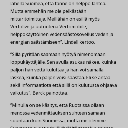
lähellä Suomea, että tänne on helppo lähteä.
Mutta emmehän me ole pelkästään
mittaritoimittaja. Meillähän on esillä myös
Vertolive ja uutuutena Vertomobile,
helppokäyttöinen vedensäästösovellus veden ja
energian säästämiseen”, Lindell kertoo.
”Sillä pyritään saamaan hyötyä nimenomaan
loppukäyttäjälle. Sen avulla asukas näkee, kuinka
paljon hän vettä kuluttaa ja hän voi samalla
laskea, kuinka paljon voisi säästää. Eli se antaa
sekä informaatiota että sillä on kulutusta ohjaava
vaikutus”, Barck painottaa.
”Minulla on se käsitys, että Ruotsissa ollaan
menossa vedenmittauksen suhteen samaan
suuntaan kuin Suomessa, mutta me olemme