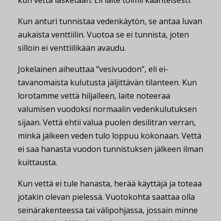
kun vettä lasketaan. Eli laite toimii käänteisesti.
Kun anturi tunnistaa vedenkäytön, se antaa luvan
aukaista venttiilin. Vuotoa se ei tunnista, joten
silloin ei venttiilikään avaudu.
Jokelainen aiheuttaa ”vesivuodon”, eli ei-
tavanomaista kulutusta jäljittävän tilanteen. Kun
lorotamme vettä hiljalleen, laite noteeraa
valumisen vuodoksi normaalin vedenkulutuksen
sijaan. Vettä ehtii valua puolen desilitran verran,
minkä jälkeen veden tulo loppuu kokonaan. Vettä
ei saa hanasta vuodon tunnistuksen jälkeen ilman
kuittausta.
Kun vettä ei tule hanasta, herää käyttäjä ja toteaa
jotakin olevan pielessä. Vuotokohta saattaa olla
seinärakenteessa tai välipohjassa, jossain minne