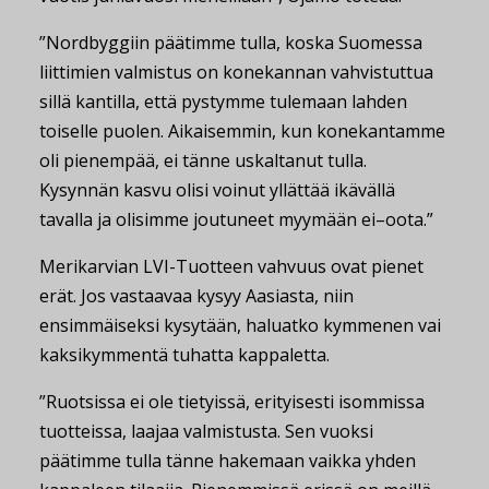
”Nordbyggiin päätimme tulla, koska Suomessa
liittimien valmistus on konekannan vahvistuttua
sillä kantilla, että pystymme tulemaan lahden
toiselle puolen. Aikaisemmin, kun konekantamme
oli pienempää, ei tänne uskaltanut tulla.
Kysynnän kasvu olisi voinut yllättää ikävällä
tavalla ja olisimme joutuneet myymään ei–oota.”
Merikarvian LVI-Tuotteen vahvuus ovat pienet
erät. Jos vastaavaa kysyy Aasiasta, niin
ensimmäiseksi kysytään, haluatko kymmenen vai
kaksikymmentä tuhatta kappaletta.
”Ruotsissa ei ole tietyissä, erityisesti isommissa
tuotteissa, laajaa valmistusta. Sen vuoksi
päätimme tulla tänne hakemaan vaikka yhden