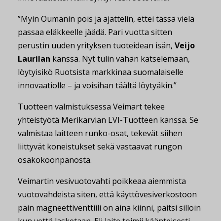
”Myin Oumanin pois ja ajattelin, ettei tässä vielä
passaa eläkkeelle jäädä. Pari vuotta sitten
perustin uuden yrityksen tuoteidean isän,
Veijo
Laurilan
kanssa. Nyt tulin vähän katselemaan,
löytyisikö Ruotsista markkinaa suomalaiselle
innovaatiolle – ja voisihan täältä löytyäkin.”
Tuotteen valmistuksessa Veimart tekee
yhteistyötä Merikarvian LVI-Tuotteen kanssa. Se
valmistaa laitteen runko-osat, tekevät siihen
liittyvät koneistukset sekä vastaavat rungon
osakokoonpanosta.
Veimartin vesivuotovahti poikkeaa aiemmista
vuotovahdeista siten, että käyttövesiverkostoon
päin magneettiventtiili on aina kiinni, paitsi silloin