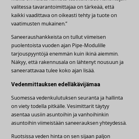
valitessa tavarantoimittajaa on tärkeää, että
kaikki vaadittava on oikeasti tehty ja tuote on
vaatimusten mukainen.”
Saneeraushankkeista on tullut viimeisen
puolentoista vuoden ajan Pipe-Modulille
tarjouspyyntöjä enemmän kuin ikinä aiemmin.
Näkyy, että rakennusala on lähtenyt nousuun ja
saneerattavaa tulee koko ajan lisää.
Vedenmittauksen edelläkävijämaa
Suomessa vedenkulutuksen seuranta ja hallinta
on viety todella pitkälle. Vesimittarit täytyy
asentaa uusiin asuntoihin ja vanhoihinkin
asuntoihin viimeistään saneerauksen yhteydessä.
Ruotsissa veden hinta on sen sijaan paljon