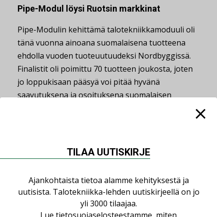
Pipe-Modul löysi Ruotsin markkinat
Pipe-Modulin kehittämä talotekniikkamoduuli oli
tänä vuonna ainoana suomalaisena tuotteena
ehdolla vuoden tuoteuutuudeksi Nordbyggissä.
Finalistit oli poimittu 70 tuotteen joukosta, joten
jo loppukisaan pääsyä voi pitää hyvänä
saavutuksena ja osoituksena suomalaisen
osaamisen kilpailukyvystä myös kansainvälisillä
markkinoilla.
Mikkeliläinen Pipe-Modul oli messuilla
TILAA UUTISKIRJE
yhteisosastolla sastamalaisen Verton kanssa.
Yhteistyö tuo näkyvyyttä molemmille, mutta
Ajankohtaista tietoa alamme kehityksestä ja
auttaa eritoten Vertoa, joka oli messuilla
uutisista. Talotekniikka-lehden uutiskirjeellä on jo
ensikertalaisena.
yli 3000 tilaajaa.
Lue
tietosuojaselosteestamme
, miten
”Me olimme jo kuusi vuotta sitten ensimmäistä