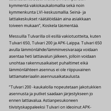
kymmentä vakiokaukalomallia sekä noin
kymmenkunta LVI-keskusmallia. Seinä- ja
lattiakeskukset räätälöidään aina asiakkaan
toiveen mukaan”, Koskela täsmentää.
Messuilla Tulvarilla oli esillä vakiotuotteita, kuten
Tulvari 650, Tulvari 200 ja APK-Laippa. Tulvari 650
avulla lämmönlähde/lämminvesivaraaja voidaan
asentaa heti lattiavalun jälkeen, jolloin voidaan
unohtaa rakennusaikaiset puhaltimet eikä
lämmönlähteen asennus ei ole riippuvainen
lattiamateriaalin asennusaikataulusta.
”Tulvari 200 -kaukalolla nopeutetaan jakotukkien
asennusta ja putket saadaan järjestykseen jo
ennen lattiavalua. Astianpesukoneen
tiivistyskappaleeksi Tulvari on ideoinut APK-