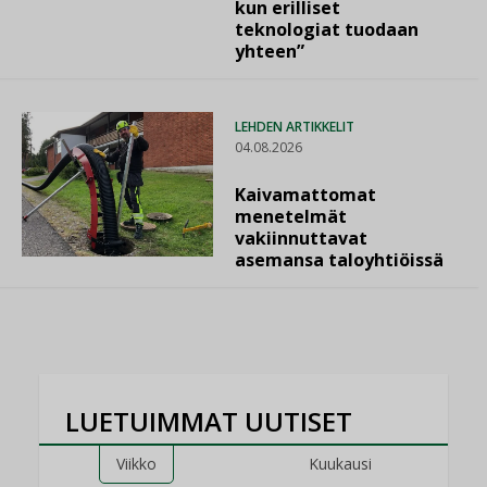
kun erilliset
teknologiat tuodaan
yhteen”
LEHDEN ARTIKKELIT
04.08.2026
Kaivamattomat
menetelmät
vakiinnuttavat
asemansa taloyhtiöissä
LUETUIMMAT UUTISET
Viikko
Kuukausi