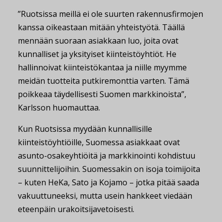
”Ruotsissa meillä ei ole suurten rakennusfirmojen
kanssa oikeastaan mitään yhteistyötä. Täällä
mennään suoraan asiakkaan luo, joita ovat
kunnalliset ja yksityiset kiinteistöyhtiöt. He
hallinnoivat kiinteistökantaa ja niille myymme
meidän tuotteita putkiremonttia varten. Tämä
poikkeaa täydellisesti Suomen markkinoista”,
Karlsson huomauttaa.
Kun Ruotsissa myydään kunnallisille
kiinteistöyhtiöille, Suomessa asiakkaat ovat
asunto-osakeyhtiöitä ja markkinointi kohdistuu
suunnittelijoihin. Suomessakin on isoja toimijoita
– kuten HeKa, Sato ja Kojamo – jotka pitää saada
vakuuttuneeksi, mutta usein hankkeet viedään
eteenpäin urakoitsijavetoisesti.