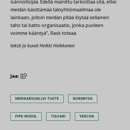
isännöitsijää. Edellä mainittu tarkoittaa sitä, ettei
meidän käsittämää taloyhtiömaailmaa ole
lainkaan, jolloin meidän pitää löytää sellainen
taho tai katto-organisaatio, jonka puoleen
voimme kääntyä”, Rask toteaa.
teksti ja kuvat Heikki Heikkonen
Jaa:
MERIKARVIAN LVI-TUOTE
NORDBYGG
PIPE-MODUL
TULVARI
VERCON