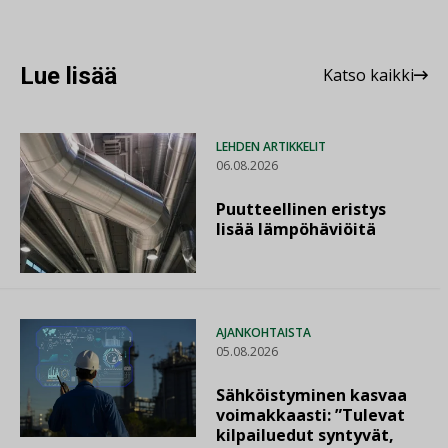
Lue lisää
Katso kaikki
LEHDEN ARTIKKELIT
06.08.2026
Puutteellinen eristys
lisää lämpöhäviöitä
AJANKOHTAISTA
05.08.2026
Sähköistyminen kasvaa
voimakkaasti: ”Tulevat
kilpailuedut syntyvät,