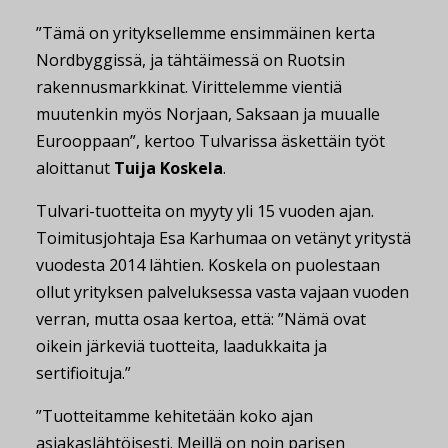
”Tämä on yrityksellemme ensimmäinen kerta
Nordbyggissä, ja tähtäimessä on Ruotsin
rakennusmarkkinat. Virittelemme vientiä
muutenkin myös Norjaan, Saksaan ja muualle
Eurooppaan”, kertoo Tulvarissa äskettäin työt
aloittanut
Tuija Koskela
.
Tulvari-tuotteita on myyty yli 15 vuoden ajan.
Toimitusjohtaja Esa Karhumaa on vetänyt yritystä
vuodesta 2014 lähtien. Koskela on puolestaan
ollut yrityksen palveluksessa vasta vajaan vuoden
verran, mutta osaa kertoa, että: ”Nämä ovat
oikein järkeviä tuotteita, laadukkaita ja
sertifioituja.”
”Tuotteitamme kehitetään koko ajan
asiakaslähtöisesti. Meillä on noin parisen