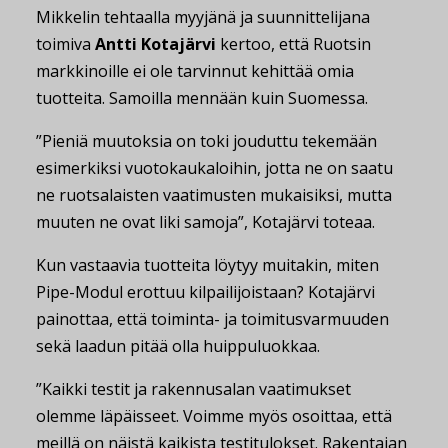
Mikkelin tehtaalla myyjänä ja suunnittelijana
toimiva
Antti Kotajärvi
kertoo, että Ruotsin
markkinoille ei ole tarvinnut kehittää omia
tuotteita. Samoilla mennään kuin Suomessa.
”Pieniä muutoksia on toki jouduttu tekemään
esimerkiksi vuotokaukaloihin, jotta ne on saatu
ne ruotsalaisten vaatimusten mukaisiksi, mutta
muuten ne ovat liki samoja”, Kotajärvi toteaa.
Kun vastaavia tuotteita löytyy muitakin, miten
Pipe-Modul erottuu kilpailijoistaan? Kotajärvi
painottaa, että toiminta- ja toimitusvarmuuden
sekä laadun pitää olla huippuluokkaa.
”Kaikki testit ja rakennusalan vaatimukset
olemme läpäisseet. Voimme myös osoittaa, että
meillä on näistä kaikista testitulokset. Rakentajan