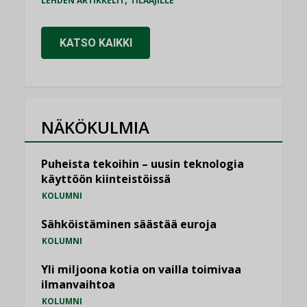
LEHDEN ARTIKKELIT
TILAAJILLE
KATSO KAIKKI
NÄKÖKULMIA
Puheista tekoihin – uusin teknologia
käyttöön kiinteistöissä
KOLUMNI
Sähköistäminen säästää euroja
KOLUMNI
Yli miljoona kotia on vailla toimivaa
ilmanvaihtoa
KOLUMNI