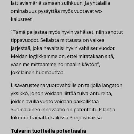
lattiaviemäriä samaan suihkuun. Ja yhtälailla
ominaisuus pysäyttää myös vuotavat wc-
kalusteet.
”Tämä paljastaa myös hyvin vähäiset, niin sanotut
tippavuodot. Sellaista mittausta on vaikea
järjestää, joka havaitsisi hyvin vähäiset vuodot.
Meidän logiikkamme on, ettei mitatakaan sitä,
vaan me mittaamme normaalin käytön”,
Jokelainen huomauttaa.
Lisävarusteena vuotovahdille on tarjolla langaton
yksikkö, johon voidaan liittää tulva-antureita,
joiden avulla vuoto voidaan paikallistaa.
Suomalainen innovaatio on patentoitu Islantia
lukuunottamatta kaikissa Pohjoismaissa
Tulvarin tuotteilla potentiaalia