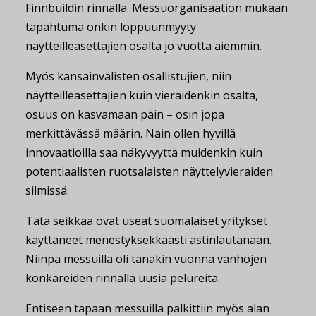
Finnbuildin rinnalla. Messuorganisaation mukaan
tapahtuma onkin loppuunmyyty
näytteilleasettajien osalta jo vuotta aiemmin.
Myös kansainvälisten osallistujien, niin
näytteilleasettajien kuin vieraidenkin osalta,
osuus on kasvamaan päin – osin jopa
merkittävässä määrin. Näin ollen hyvillä
innovaatioilla saa näkyvyyttä muidenkin kuin
potentiaalisten ruotsalaisten näyttelyvieraiden
silmissä.
Tätä seikkaa ovat useat suomalaiset yritykset
käyttäneet menestyksekkäästi astinlautanaan.
Niinpä messuilla oli tänäkin vuonna vanhojen
konkareiden rinnalla uusia pelureita.
Entiseen tapaan messuilla palkittiin myös alan