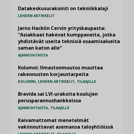
Datakeskusurakointi on tekniikkalaji
LEHDEN ARTIKKELIT
Jarno Hacklin Cervin yrityskaupasta:
”Asiakkaat hakevat kumppaneita, jotka
yhdistävät useita teknisiä osaamisalueita
saman katon alle”
AJANKOHTAISTA
Kolumni: Ilmastonmuutos muuttaa
rakennusten korjaustarpeita
,
,
KOLUMNI
LEHDEN ARTIKKELIT
TILAAJILLE
Bravida sai LVI-urakoita koulujen
perusparannushankkeissa
,
AJANKOHTAISTA
TILAAJILLE
Kaivamattomat menetelmät
vakiinnuttavat asemansa taloyhtiöissä
,