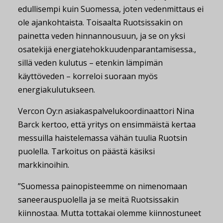
edullisempi kuin Suomessa, joten vedenmittaus ei
ole ajankohtaista. Toisaalta Ruotsissakin on
painetta veden hinnannousuun, ja se on yksi
osatekijä energiatehokkuudenparantamisessa.,
sillä veden kulutus ­– etenkin lämpimän
käyttöveden – korreloi suoraan myös
energiakulutukseen.
Vercon Oy:n asiakaspalvelukoordinaattori Nina
Barck kertoo, että yritys on ensimmäistä kertaa
messuilla haistelemassa vähän tuulia Ruotsin
puolella. Tarkoitus on päästä käsiksi
markkinoihin.
”Suomessa painopisteemme on nimenomaan
saneerauspuolella ja se meitä Ruotsissakin
kiinnostaa. Mutta tottakai olemme kiinnostuneet