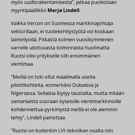
myös uudisrakentamisesta”, jatkaa puolestaan
myyntipäällikkö
Merja Lindell
.
Vaikka Vercon on Suomessa markkinajohtaja
sektorillaan, ei tuotekehitystyötä voi koskaan
laiminlyödä. Pitkästä kolmen vuosikymmenen
varrelle ulottuvasta toiminnasta huolimatta
Ruotsi olisi yritykselle silti ensimmäinen
vientimaa.
”Meillä on toki ollut maailmalla useita
pilottikohteita, esimerkiksi Dubaissa ja
Nigeriassa. Sellaisia löytyy taustalta, mutta mitään
samanlaista suoraan kyseisille vientimarkkinoille
kohdennettua pyrkimystä meillä ei ole aiemmin
tehty”, Lindell painottaa.
”Ruotsi on kuitenkin LVI-tekniikan osalta niin