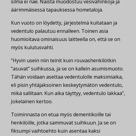
silmä ei näe. Näistä muodostuu vesivahinkoja ja
äärimmäisessä tapauksessa hometaloja.
Kun vuoto on löydetty, järjestelmä kuitataan ja
vedentulo palautuu ennalleen. Toinen asia
huomioitava ominaisuus laitteella on, että se on
myös kulutusvahti.
”Hyvin usein niin teinit kuin rouvashenkilötkin
”asuvat” suihkussa, ja se on kallein asumismuoto.
Tähän voidaan asettaa vedentulolle maksimiaika,
eli pisin yhtäjaksoinen keskeytymätön vedentulo,
mikä sallitaan. Kun aika täyttyy, vedentulo lakkaa”,
Jokelainen kertoo.
Toiminnasta on etua myös dementikoille tai
henkilöille, jotka sammuvat suihkuun. Ja se on
fiksumpi vaihtoehto kuin asentaa kaksi