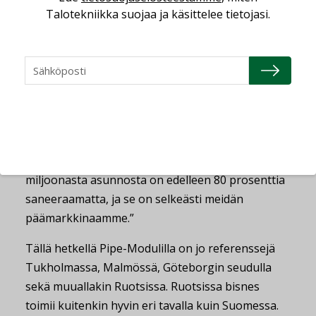
Talotekniikka suojaa ja käsittelee tietojasi.
kertaa Nordbyggissä, mutta varsinaisesti olemme
olleet Ruotsissa aktiivisia viimeiset kolme vuotta.
Meille on tullut uusi myyntitiimi ja olemme
satsanneet vientiin painokkaammin”, kertoo
Ruotsin myynnistä vastaava
Kim Karlsson
.
”Ruotsissa painopisteemme on selkeästi
saneerausmarkkinoilla. Vuosina 1965–71-luvuilla
rakennetuista Miljon-programin piiriin kuuluvista
miljoonasta asunnosta on edelleen 80 prosenttia
saneeraamatta, ja se on selkeästi meidän
päämarkkinaamme.”
Tällä hetkellä Pipe-Modulilla on jo referenssejä
Tukholmassa, Malmössä, Göteborgin seudulla
sekä muuallakin Ruotsissa. Ruotsissa bisnes
toimii kuitenkin hyvin eri tavalla kuin Suomessa.