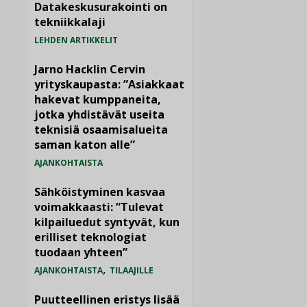
Datakeskusurakointi on
tekniikkalaji
LEHDEN ARTIKKELIT
Jarno Hacklin Cervin
yrityskaupasta: ”Asiakkaat
hakevat kumppaneita,
jotka yhdistävät useita
teknisiä osaamisalueita
saman katon alle”
AJANKOHTAISTA
Sähköistyminen kasvaa
voimakkaasti: ”Tulevat
kilpailuedut syntyvät, kun
erilliset teknologiat
tuodaan yhteen”
,
AJANKOHTAISTA
TILAAJILLE
Puutteellinen eristys lisää