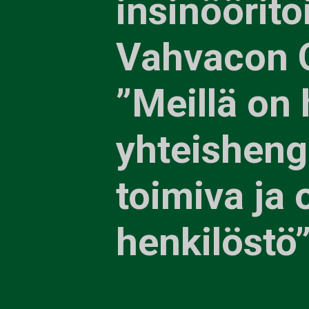
insinöörito
Vahvacon 
”Meillä on
yhteishen
toimiva ja
henkilöstö