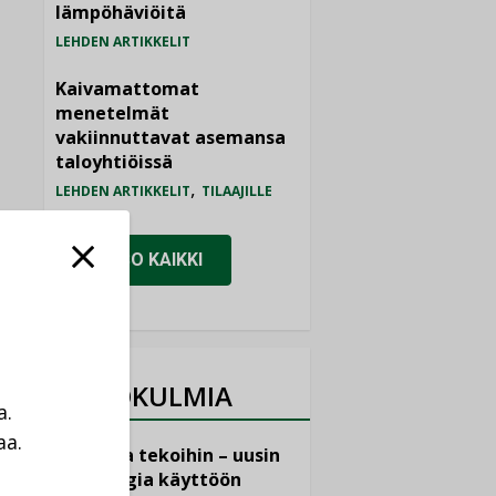
lämpöhäviöitä
LEHDEN ARTIKKELIT
Kaivamattomat
menetelmät
vakiinnuttavat asemansa
taloyhtiöissä
,
LEHDEN ARTIKKELIT
TILAAJILLE
KATSO KAIKKI
NÄKÖKULMIA
a.
aa.
Puheista tekoihin – uusin
a
teknologia käyttöön