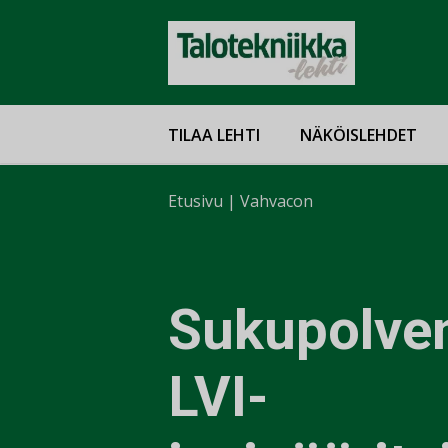
TILAA LEHTI
NÄKÖISLEHDET
Etusivu
|
Vahvacon
Sukupolve
LVI-