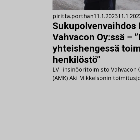
piritta.porthan
11.1.2023
11.1.202
Sukupolvenvaihdos L
Vahvacon Oy:ssä – ”
yhteishengessä toim
henkilöstö”
LVI-insinööritoimisto Vahvacon 
(AMK) Aki Mikkelsonin toimitusjo