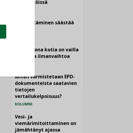
kiinteistöissä
KOLUMNI
Sähköistäminen säästää
euroja
KOLUMNI
Yli miljoona kotia on vailla
toimivaa ilmanvaihtoa
KOLUMNI
Miten varmistetaan EPD-
dokumenteista saatavien
tietojen
vertailukelpoisuus?
KOLUMNI
Vesi- ja
viemärimitoittaminen on
jämähtänyt ajassa