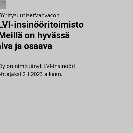
3
Yritysuutiset
Vahvacon
VI-insinööritoimisto
Meillä on hyvässä
iva ja osaava
Oy on nimittänyt LVI-insinööri
htajaksi 2.1.2023 alkaen.