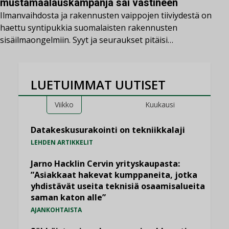
mustamaalauskampanja sai vastineen
Ilmanvaihdosta ja rakennusten vaippojen tiiviydestä on
haettu syntipukkia suomalaisten rakennusten
sisäilmaongelmiin. Syyt ja seuraukset pitäisi…
LUETUIMMAT UUTISET
Viikko
Kuukausi
Datakeskusurakointi on tekniikkalaji
LEHDEN ARTIKKELIT
Jarno Hacklin Cervin yrityskaupasta:
”Asiakkaat hakevat kumppaneita, jotka
yhdistävät useita teknisiä osaamisalueita
saman katon alle”
AJANKOHTAISTA