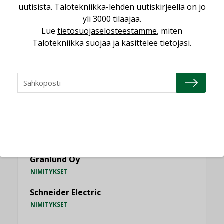
KATSO KAIKKI
uutisista. Talotekniikka-lehden uutiskirjeellä on jo
yli 3000 tilaajaa.
Lue
tietosuojaselosteestamme
, miten
Talotekniikka suojaa ja käsittelee tietojasi.
NIMITYKSET
Consti
NIMITYKSET
Refair
NIMITYKSET
Granlund Oy
NIMITYKSET
Schneider Electric
NIMITYKSET