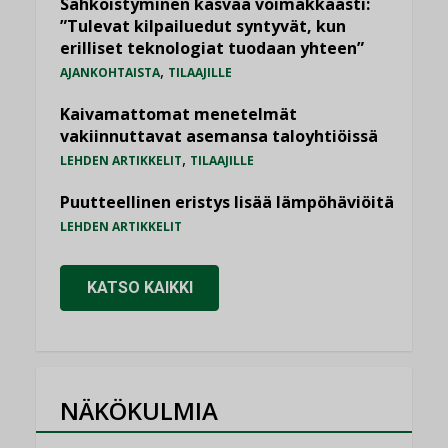
Sähköistyminen kasvaa voimakkaasti:
”Tulevat kilpailuedut syntyvät, kun
erilliset teknologiat tuodaan yhteen”
,
AJANKOHTAISTA
TILAAJILLE
Kaivamattomat menetelmät
vakiinnuttavat asemansa taloyhtiöissä
,
LEHDEN ARTIKKELIT
TILAAJILLE
Puutteellinen eristys lisää lämpöhäviöitä
LEHDEN ARTIKKELIT
KATSO KAIKKI
NÄKÖKULMIA