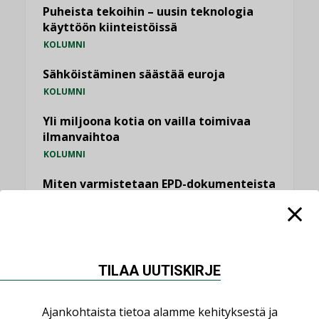
Puheista tekoihin – uusin teknologia
käyttöön kiinteistöissä
KOLUMNI
Sähköistäminen säästää euroja
KOLUMNI
Yli miljoona kotia on vailla toimivaa
ilmanvaihtoa
KOLUMNI
Miten varmistetaan EPD-dokumenteista
saatavien tietojen vertailukelpoisuus?
KOLUMNI
Vesi- ja viemärimitoittaminen on
jämähtänyt ajassa paikalleen
TILAA UUTISKIRJE
MIELIPIDE
Ajankohtaista tietoa alamme kehityksestä ja