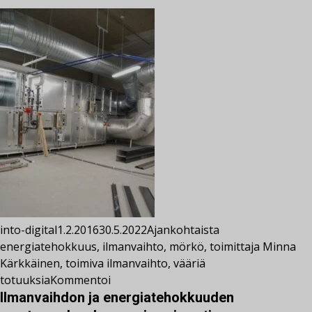
into-digital
1.2.2016
30.5.2022
Ajankohtaista
energiatehokkuus
,
ilmanvaihto
,
mörkö
,
toimittaja Minna
Kärkkäinen
,
toimiva ilmanvaihto
,
vääriä
totuuksia
Kommentoi
Ilmanvaihdon ja energiatehokkuuden