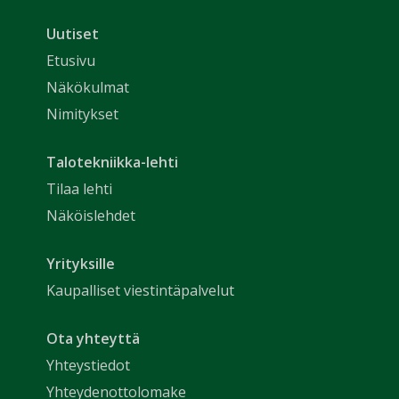
Uutiset
Etusivu
Näkökulmat
Nimitykset
Talotekniikka-lehti
Tilaa lehti
Näköislehdet
Yrityksille
Kaupalliset viestintäpalvelut
Ota yhteyttä
Yhteystiedot
Yhteydenottolomake