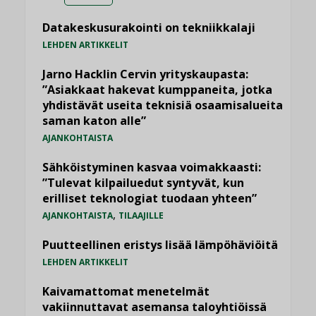
Datakeskusurakointi on tekniikkalaji
LEHDEN ARTIKKELIT
Jarno Hacklin Cervin yrityskaupasta:
”Asiakkaat hakevat kumppaneita, jotka
yhdistävät useita teknisiä osaamisalueita
saman katon alle”
AJANKOHTAISTA
Sähköistyminen kasvaa voimakkaasti:
”Tulevat kilpailuedut syntyvät, kun
erilliset teknologiat tuodaan yhteen”
,
AJANKOHTAISTA
TILAAJILLE
Puutteellinen eristys lisää lämpöhäviöitä
LEHDEN ARTIKKELIT
Kaivamattomat menetelmät
vakiinnuttavat asemansa taloyhtiöissä