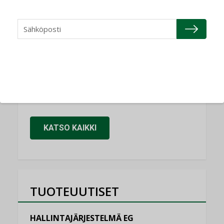
Refair
NIMITYKSET
Granlund Oy
NIMITYKSET
Schneider Electric
NIMITYKSET
KATSO KAIKKI
TUOTEUUTISET
HALLINTAJÄRJESTELMÄ EG