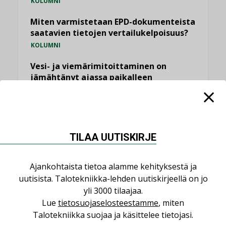
KOLUMNI
Miten varmistetaan EPD-dokumenteista
saatavien tietojen vertailukelpoisuus?
KOLUMNI
Vesi- ja viemärimitoittaminen on
jämähtänyt ajassa paikalleen
MIELIPIDE
KATSO KAIKKI
TILAA UUTISKIRJE
Ajankohtaista tietoa alamme kehityksestä ja
uutisista. Talotekniikka-lehden uutiskirjeellä on jo
NIMITYKSET
yli 3000 tilaajaa.
Lue
tietosuojaselosteestamme
, miten
Consti
Talotekniikka suojaa ja käsittelee tietojasi.
NIMITYKSET