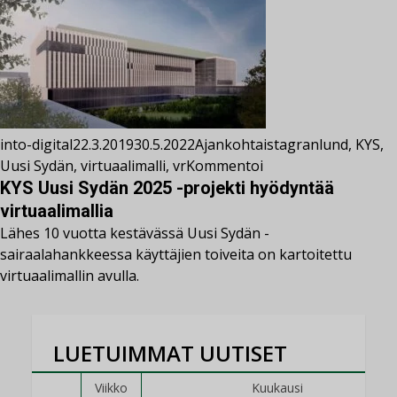
into-digital
22.3.2019
30.5.2022
Ajankohtaista
granlund
,
KYS
,
Uusi Sydän
,
virtuaalimalli
,
vr
Kommentoi
KYS Uusi Sydän 2025 -projekti hyödyntää
virtuaalimallia
Lähes 10 vuotta kestävässä Uusi Sydän -
sairaalahankkeessa käyttäjien toiveita on kartoitettu
virtuaalimallin avulla.
LUETUIMMAT UUTISET
Viikko
Kuukausi