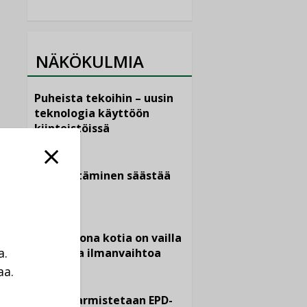
NÄKÖKULMIA
Puheista tekoihin – uusin
teknologia käyttöön
kiinteistöissä
KOLUMNI
Sähköistäminen säästää
euroja
KOLUMNI
Yli miljoona kotia on vailla
a.
toimivaa ilmanvaihtoa
aa.
KOLUMNI
a
Miten varmistetaan EPD-