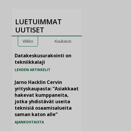
LUETUIMMAT
UUTISET
Viikko
Kuukausi
Datakeskusurakointi on
tekniikkalaji
LEHDEN ARTIKKELIT
Jarno Hacklin Cervin
yrityskaupasta: ”Asiakkaat
hakevat kumppaneita,
jotka yhdistävät useita
teknisiä osaamisalueita
saman katon alle”
AJANKOHTAISTA