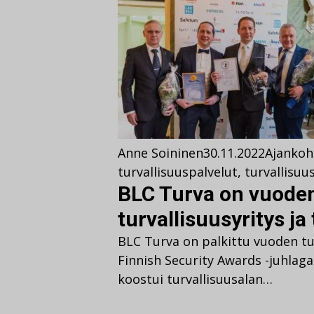
Anne Soininen
30.11.2022
Ajankoh
turvallisuuspalvelut
,
turvallisuu
BLC Turva on vuode
turvallisuusyritys ja
BLC Turva on palkittu vuoden tu
Finnish Security Awards -juhlaga
koostui turvallisuusalan…