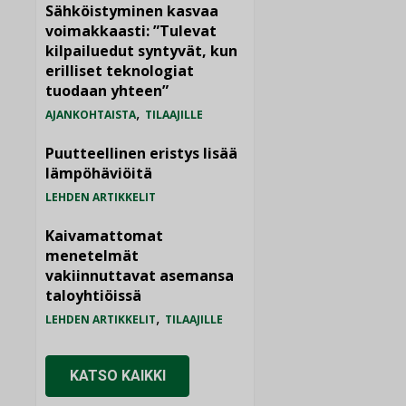
Sähköistyminen kasvaa
voimakkaasti: ”Tulevat
kilpailuedut syntyvät, kun
erilliset teknologiat
tuodaan yhteen”
,
AJANKOHTAISTA
TILAAJILLE
Puutteellinen eristys lisää
lämpöhäviöitä
LEHDEN ARTIKKELIT
Kaivamattomat
menetelmät
vakiinnuttavat asemansa
taloyhtiöissä
,
LEHDEN ARTIKKELIT
TILAAJILLE
KATSO KAIKKI