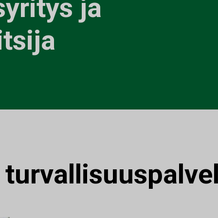
yritys ja
tsija
:
turvallisuuspalve