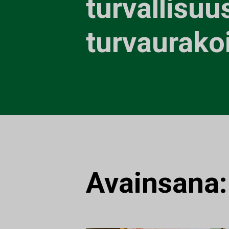
turvallisuus
turvaurakoi
Avainsana