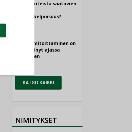
dokumenteista saatavien
tietojen
vertailukelpoisuus?
KOLUMNI
Vesi- ja
viemärimitoittaminen on
jämähtänyt ajassa
paikalleen
MIELIPIDE
KATSO KAIKKI
NIMITYKSET