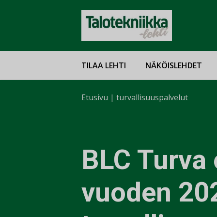
TILAA LEHTI
NÄKÖISLEHDET
Etusivu
|
turvallisuuspalvelut
BLC Turva 
vuoden 20