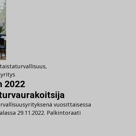
taista
turvallisuus
,
syritys
n 2022
 turvaurakoitsija
rvallisuusyrityksenä vuosittaisessa
alassa 29.11.2022. Palkintoraati