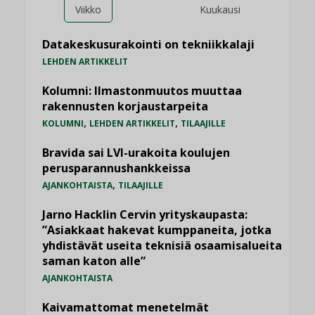
Viikko
Kuukausi
Datakeskusurakointi on tekniikkalaji
LEHDEN ARTIKKELIT
Kolumni: Ilmastonmuutos muuttaa
rakennusten korjaustarpeita
,
,
KOLUMNI
LEHDEN ARTIKKELIT
TILAAJILLE
Bravida sai LVI-urakoita koulujen
perusparannushankkeissa
,
AJANKOHTAISTA
TILAAJILLE
Jarno Hacklin Cervin yrityskaupasta:
”Asiakkaat hakevat kumppaneita, jotka
yhdistävät useita teknisiä osaamisalueita
saman katon alle”
AJANKOHTAISTA
Kaivamattomat menetelmät