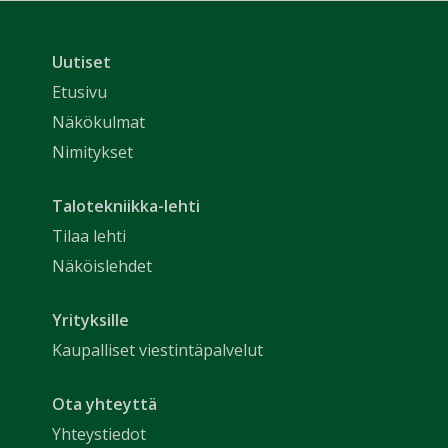
Uutiset
Etusivu
Näkökulmat
Nimitykset
Talotekniikka-lehti
Tilaa lehti
Näköislehdet
Yrityksille
Kaupalliset viestintäpalvelut
Ota yhteyttä
Yhteystiedot