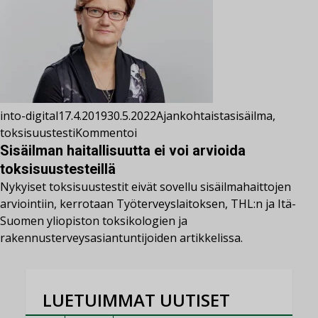
into-digital
17.4.2019
30.5.2022
Ajankohtaista
sisäilma
,
toksisuustesti
Kommentoi
Sisäilman haitallisuutta ei voi arvioida
toksisuustesteillä
Nykyiset toksisuustestit eivät sovellu sisäilmahaittojen
arviointiin, kerrotaan Työterveyslaitoksen, THL:n ja Itä-
Suomen yliopiston toksikologien ja
rakennusterveysasiantuntijoiden artikkelissa.
LUETUIMMAT UUTISET