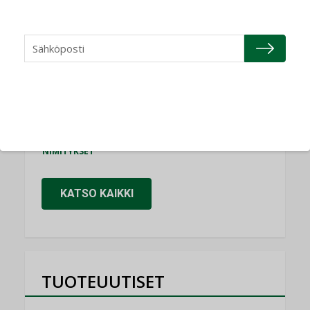
NIMITYKSET
Refair
NIMITYKSET
Granlund Oy
NIMITYKSET
Schneider Electric
NIMITYKSET
KATSO KAIKKI
TUOTEUUTISET