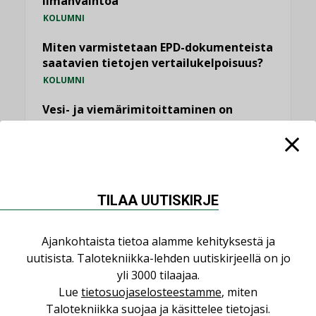
ilmanvaihtoa
KOLUMNI
Miten varmistetaan EPD-dokumenteista
saatavien tietojen vertailukelpoisuus?
KOLUMNI
Vesi- ja viemärimitoittaminen on
jämähtänyt ajassa paikalleen
MIELIPIDE
KATSO KAIKKI
TILAA UUTISKIRJE
Ajankohtaista tietoa alamme kehityksestä ja
uutisista. Talotekniikka-lehden uutiskirjeellä on jo
NIMITYKSET
yli 3000 tilaajaa.
Lue
tietosuojaselosteestamme
, miten
Talotekniikka suojaa ja käsittelee tietojasi.
Consti