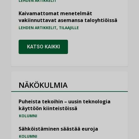
LEHDEN ARTIKKELIT
Kaivamattomat menetelmät
vakiinnuttavat asemansa taloyhtiöissä
,
LEHDEN ARTIKKELIT
TILAAJILLE
KATSO KAIKKI
NÄKÖKULMIA
Puheista tekoihin – uusin teknologia
käyttöön kiinteistöissä
KOLUMNI
Sähköistäminen säästää euroja
KOLUMNI