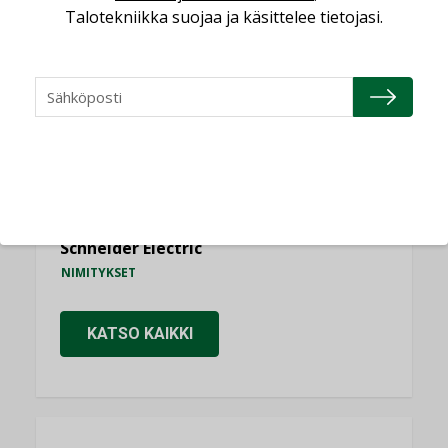
Talotekniikka suojaa ja käsittelee tietojasi.
Consti
NIMITYKSET
Refair
NIMITYKSET
Granlund Oy
NIMITYKSET
Schneider Electric
NIMITYKSET
KATSO KAIKKI