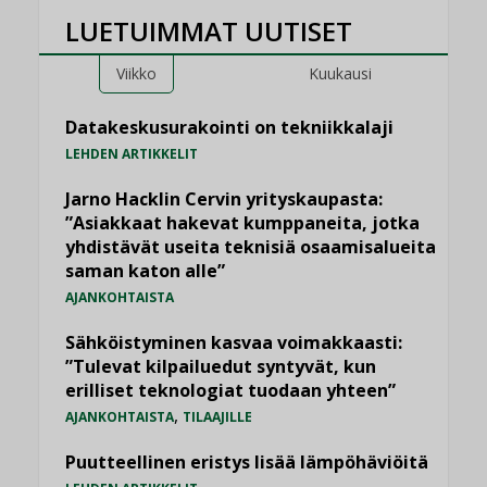
LUETUIMMAT UUTISET
Viikko
Kuukausi
Datakeskusurakointi on tekniikkalaji
LEHDEN ARTIKKELIT
Jarno Hacklin Cervin yrityskaupasta:
”Asiakkaat hakevat kumppaneita, jotka
yhdistävät useita teknisiä osaamisalueita
saman katon alle”
AJANKOHTAISTA
Sähköistyminen kasvaa voimakkaasti:
”Tulevat kilpailuedut syntyvät, kun
erilliset teknologiat tuodaan yhteen”
,
AJANKOHTAISTA
TILAAJILLE
Puutteellinen eristys lisää lämpöhäviöitä