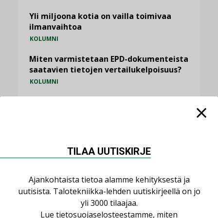
Yli miljoona kotia on vailla toimivaa
ilmanvaihtoa
KOLUMNI
Miten varmistetaan EPD-dokumenteista
saatavien tietojen vertailukelpoisuus?
KOLUMNI
Vesi- ja viemärimitoittaminen on
jämähtänyt ajassa paikalleen
MIELIPIDE
TILAA UUTISKIRJE
KATSO KAIKKI
Ajankohtaista tietoa alamme kehityksestä ja
uutisista. Talotekniikka-lehden uutiskirjeellä on jo
yli 3000 tilaajaa.
NIMITYKSET
Lue
tietosuojaselosteestamme
, miten