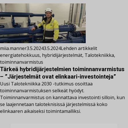
miia.manner
3.5.2024
3.5.2024
Lehden artikkelit
energiatehokkuus
,
hybridijärjestelmät
,
Talotekniikka
,
toiminnanvarmistus
Tärkeä hybridijärjestelmien toiminnanvarmistus
– ”Järjestelmät ovat elinkaari-investointeja”
Uusi Talotekniikka 2030 -tutkimus osoittaa
toiminnanvarmistuksen selkeät hyödyt.
Toiminnanvarmistus on kannattava investointi silloin, kun
se laajennetaan taloteknisissä järjestelmissä koko
elinkaaren aikaiseksi toimintamalliksi.