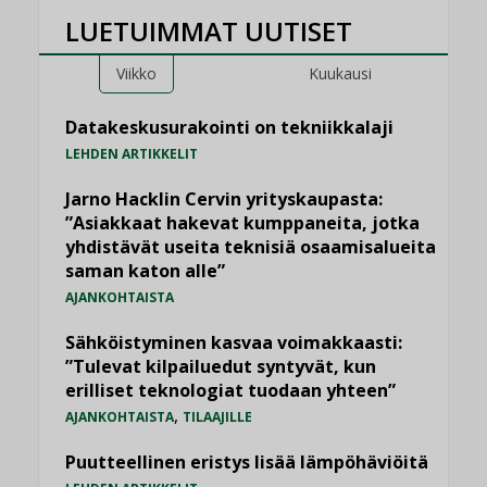
LUETUIMMAT UUTISET
Viikko
Kuukausi
Datakeskusurakointi on tekniikkalaji
LEHDEN ARTIKKELIT
Jarno Hacklin Cervin yrityskaupasta:
”Asiakkaat hakevat kumppaneita, jotka
yhdistävät useita teknisiä osaamisalueita
saman katon alle”
AJANKOHTAISTA
Sähköistyminen kasvaa voimakkaasti:
”Tulevat kilpailuedut syntyvät, kun
erilliset teknologiat tuodaan yhteen”
,
AJANKOHTAISTA
TILAAJILLE
Puutteellinen eristys lisää lämpöhäviöitä