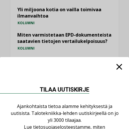
Yli miljoona kotia on vailla toimivaa
ilmanvaihtoa
KOLUMNI
Miten varmistetaan EPD-dokumenteista
saatavien tietojen vertailukelpoisuus?
KOLUMNI
Vesi- ja viemärimitoittaminen on
jämähtänyt ajassa paikalleen
MIELIPIDE
TILAA UUTISKIRJE
KATSO KAIKKI
Ajankohtaista tietoa alamme kehityksestä ja
uutisista. Talotekniikka-lehden uutiskirjeellä on jo
yli 3000 tilaajaa.
NIMITYKSET
Lue
tietosuojaselosteestamme
, miten