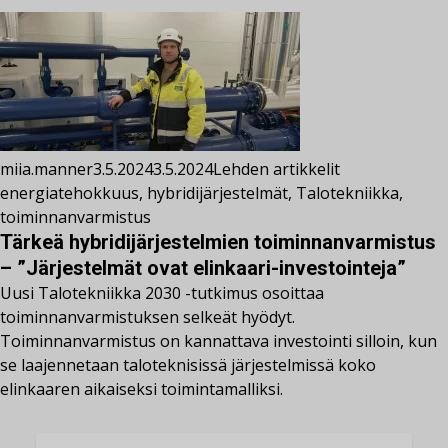
miia.manner
3.5.2024
3.5.2024
Lehden artikkelit
energiatehokkuus
,
hybridijärjestelmät
,
Talotekniikka
,
toiminnanvarmistus
Tärkeä hybridijärjestelmien toiminnanvarmistus
– ”Järjestelmät ovat elinkaari-investointeja”
Uusi Talotekniikka 2030 -tutkimus osoittaa
toiminnanvarmistuksen selkeät hyödyt.
Toiminnanvarmistus on kannattava investointi silloin, kun
se laajennetaan taloteknisissä järjestelmissä koko
elinkaaren aikaiseksi toimintamalliksi.