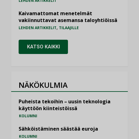
LEHDEN ARTIKKELIT
Kaivamattomat menetelmät
vakiinnuttavat asemansa taloyhtiöissä
,
LEHDEN ARTIKKELIT
TILAAJILLE
KATSO KAIKKI
NÄKÖKULMIA
Puheista tekoihin – uusin teknologia
käyttöön kiinteistöissä
KOLUMNI
Sähköistäminen säästää euroja
KOLUMNI