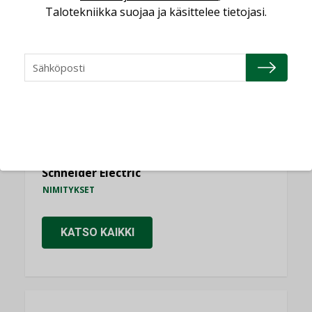
Talotekniikka suojaa ja käsittelee tietojasi.
Consti
NIMITYKSET
Refair
NIMITYKSET
Granlund Oy
NIMITYKSET
Schneider Electric
NIMITYKSET
KATSO KAIKKI