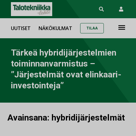
UUTISET
NÄKÖKULMAT
TILAA
Tärkeä hybridijärjestelmien
toiminnanvarmistus –
”Järjestelmät ovat elinkaari-
investointeja”
Avainsana:
hybridijärjestelmät