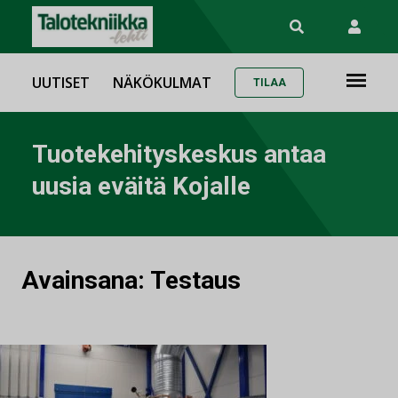
UUTISET
NÄKÖKULMAT
TILAA
Tuotekehityskeskus antaa
uusia eväitä Kojalle
Avainsana:
Testaus