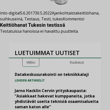
into-digital
5.6.2017
30.5.2022
Ajankohtaista
keittiöhana
,
suihkuseinä
,
Testaus
,
Testi
,
tukes
Kommentoi
Keittiöhanat Tukesin testissä
Testatuissa hanoissa ei havaittu puutteita.
LUETUIMMAT UUTISET
Viikko
Kuukausi
Datakeskusurakointi on tekniikkalaji
LEHDEN ARTIKKELIT
Jarno Hacklin Cervin yrityskaupasta:
”Asiakkaat hakevat kumppaneita, jotka
yhdistävät useita teknisiä osaamisalueita
saman katon alle”