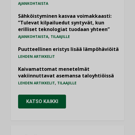
AJANKOHTAISTA
Sähköistyminen kasvaa voimakkaasti:
”Tulevat kilpailuedut syntyvät, kun
erilliset teknologiat tuodaan yhteen”
,
AJANKOHTAISTA
TILAAJILLE
Puutteellinen eristys lisää lämpöhäviöitä
LEHDEN ARTIKKELIT
Kaivamattomat menetelmät
vakiinnuttavat asemansa taloyhtiöissä
,
LEHDEN ARTIKKELIT
TILAAJILLE
KATSO KAIKKI