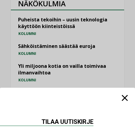
NÄKÖKULMIA
Puheista tekoihin – uusin teknologia
käyttöön kiinteistöissä
KOLUMNI
Sähköistäminen säästää euroja
KOLUMNI
Yli miljoona kotia on vailla toimivaa
ilmanvaihtoa
KOLUMNI
Miten varmistetaan EPD-dokumenteista
saatavien tietojen vertailukelpoisuus?
KOLUMNI
Vesi- ja viemärimitoittaminen on
TILAA UUTISKIRJE
jämähtänyt ajassa paikalleen
MIELIPIDE