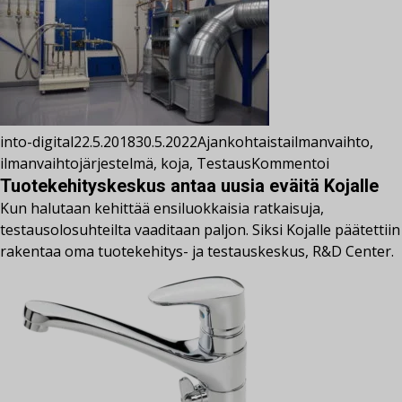
into-digital
22.5.2018
30.5.2022
Ajankohtaista
ilmanvaihto
,
ilmanvaihtojärjestelmä
,
koja
,
Testaus
Kommentoi
Tuotekehityskeskus antaa uusia eväitä Kojalle
Kun halutaan kehittää ensiluokkaisia ratkaisuja,
testausolosuhteilta vaaditaan paljon. Siksi Kojalle päätettiin
rakentaa oma tuotekehitys- ja testauskeskus, R&D Center.