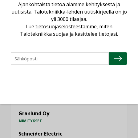
Ajankohtaista tietoa alamme kehityksestä ja
uutisista. Talotekniikka-lehden uutiskirjeellä on jo
KATSO KAIKKI
yli 3000 tilaajaa.
Lue
tietosuojaselosteestamme
, miten
Talotekniikka suojaa ja käsittelee tietojasi.
NIMITYKSET
Consti
NIMITYKSET
Refair
NIMITYKSET
Granlund Oy
NIMITYKSET
Schneider Electric