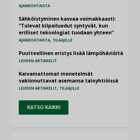
AJANKOHTAISTA
Sähköistyminen kasvaa voimakkaasti:
”Tulevat kilpailuedut syntyvät, kun
erilliset teknologiat tuodaan yhteen”
,
AJANKOHTAISTA
TILAAJILLE
Puutteellinen eristys lisää lämpöhäviöitä
LEHDEN ARTIKKELIT
Kaivamattomat menetelmät
vakiinnuttavat asemansa taloyhtiöissä
,
LEHDEN ARTIKKELIT
TILAAJILLE
KATSO KAIKKI