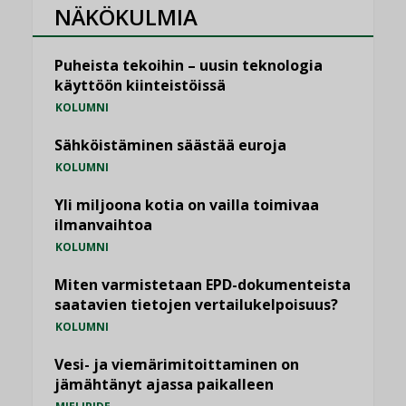
NÄKÖKULMIA
Puheista tekoihin – uusin teknologia
käyttöön kiinteistöissä
KOLUMNI
Sähköistäminen säästää euroja
KOLUMNI
Yli miljoona kotia on vailla toimivaa
ilmanvaihtoa
KOLUMNI
Miten varmistetaan EPD-dokumenteista
saatavien tietojen vertailukelpoisuus?
KOLUMNI
Vesi- ja viemärimitoittaminen on
jämähtänyt ajassa paikalleen