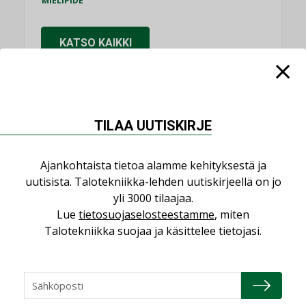
MIELIPIDE
KATSO KAIKKI
TILAA UUTISKIRJE
NIMITYKSET
Ajankohtaista tietoa alamme kehityksestä ja
Consti
uutisista. Talotekniikka-lehden uutiskirjeellä on jo
NIMITYKSET
yli 3000 tilaajaa.
Refair
Lue
tietosuojaselosteestamme
, miten
NIMITYKSET
Talotekniikka suojaa ja käsittelee tietojasi.
Granlund Oy
NIMITYKSET
Schneider Electric