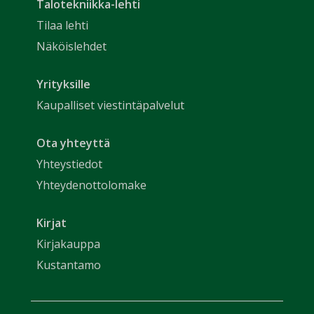
Talotekniikka-lehti
Tilaa lehti
Näköislehdet
Yrityksille
Kaupalliset viestintäpalvelut
Ota yhteyttä
Yhteystiedot
Yhteydenottolomake
Kirjat
Kirjakauppa
Kustantamo