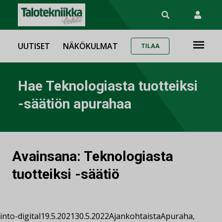
UUTISET
NÄKÖKULMAT
TILAA
Hae Teknologiasta tuotteiksi
-säätiön apurahaa
Avainsana:
Teknologiasta
tuotteiksi -säätiö
into-digital
19.5.2021
30.5.2022
Ajankohtaista
Apuraha
,