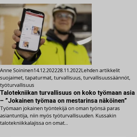
Anne Soininen
14.12.2022
28.11.2022
Lehden artikkelit
suojaimet
,
tapaturmat
,
turvallisuus
,
turvallisuussäännöt
,
työturvallisuus
Talotekniikan turvallisuus on koko työmaan asia
– ”Jokainen työmaa on mestarinsa näköinen”
Työmaan jokainen työntekijä on oman työnsä paras
asiantuntija, niin myös työturvallisuuden. Kussakin
talotekniikkalajissa on omat…