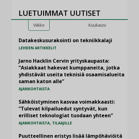
LUETUIMMAT UUTISET
Viikko
Kuukausi
Datakeskusurakointi on tekniikkalaji
LEHDEN ARTIKKELIT
Jarno Hacklin Cervin yrityskaupasta:
”Asiakkaat hakevat kumppaneita, jotka
yhdistävät useita teknisiä osaamisalueita
saman katon alle”
AJANKOHTAISTA
Sähköistyminen kasvaa voimakkaasti:
”Tulevat kilpailuedut syntyvät, kun
erilliset teknologiat tuodaan yhteen”
,
AJANKOHTAISTA
TILAAJILLE
Puutteellinen eristys lisää lämpöhäviöitä