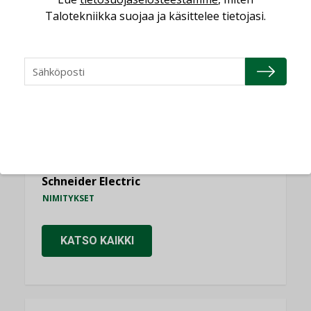
NIMITYKSET
Talotekniikka suojaa ja käsittelee tietojasi.
Consti
NIMITYKSET
Refair
NIMITYKSET
Granlund Oy
NIMITYKSET
Schneider Electric
NIMITYKSET
KATSO KAIKKI