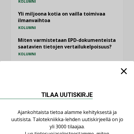
KOLUMNI
Yli miljoona kotia on vailla toimivaa
ilmanvaihtoa
KOLUMNI
Miten varmistetaan EPD-dokumenteista
saatavien tietojen vertailukelpoisuus?
KOLUMNI
Vesi- ja viemärimitoittaminen on
jämähtänyt ajassa paikalleen
MIELIPIDE
TILAA UUTISKIRJE
KATSO KAIKKI
Ajankohtaista tietoa alamme kehityksestä ja
uutisista. Talotekniikka-lehden uutiskirjeellä on jo
yli 3000 tilaajaa.
Lue
tietosuojaselosteestamme
, miten