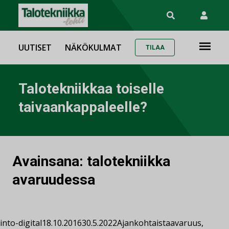
UUTISET
NÄKÖKULMAT
TILAA
Talotekniikkaa toiselle
taivaankappaleelle?
Avainsana:
talotekniikka
avaruudessa
into-digital
18.10.2016
30.5.2022
Ajankohtaista
avaruus
,