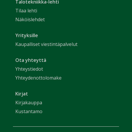
Talotekniikka-lehti
Tilaa lehti
Näköislehdet
Yrityksille
Kaupalliset viestintäpalvelut
Ota yhteyttä
Yhteystiedot
Yhteydenottolomake
Kirjat
Kirjakauppa
Kustantamo