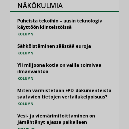
NÄKÖKULMIA
Puheista tekoihin – uusin teknologia
käyttöön kiinteistöissä
KOLUMNI
Sähköistäminen säästää euroja
KOLUMNI
Yli miljoona kotia on vailla toimivaa
ilmanvaihtoa
KOLUMNI
Miten varmistetaan EPD-dokumenteista
saatavien tietojen vertailukelpoisuus?
KOLUMNI
Vesi- ja viemärimitoittaminen on
jämähtänyt ajassa paikalleen