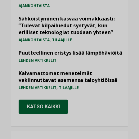
AJANKOHTAISTA
Sähköistyminen kasvaa voimakkaasti:
”Tulevat kilpailuedut syntyvät, kun
erilliset teknologiat tuodaan yhteen”
,
AJANKOHTAISTA
TILAAJILLE
Puutteellinen eristys lisää lämpöhäviöitä
LEHDEN ARTIKKELIT
Kaivamattomat menetelmät
vakiinnuttavat asemansa taloyhtiöissä
,
LEHDEN ARTIKKELIT
TILAAJILLE
KATSO KAIKKI