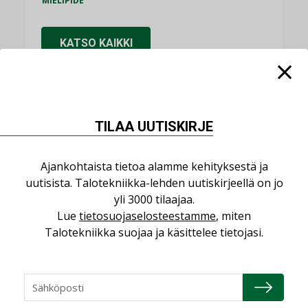
MIELIPIDE
KATSO KAIKKI
TILAA UUTISKIRJE
NIMITYKSET
Ajankohtaista tietoa alamme kehityksestä ja
Consti
uutisista. Talotekniikka-lehden uutiskirjeellä on jo
NIMITYKSET
yli 3000 tilaajaa.
Refair
Lue
tietosuojaselosteestamme
, miten
NIMITYKSET
Talotekniikka suojaa ja käsittelee tietojasi.
Granlund Oy
NIMITYKSET
Schneider Electric