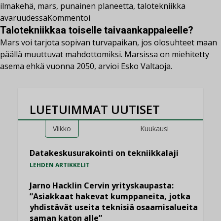
ilmakehä
,
mars
,
punainen planeetta
,
talotekniikka
avaruudessa
Kommentoi
Talotekniikkaa toiselle taivaankappaleelle?
Mars voi tarjota sopivan turvapaikan, jos olosuhteet maan
päällä muuttuvat mahdottomiksi. Marsissa on miehitetty
asema ehkä vuonna 2050, arvioi Esko Valtaoja.
LUETUIMMAT UUTISET
Viikko
Kuukausi
Datakeskusurakointi on tekniikkalaji
LEHDEN ARTIKKELIT
Jarno Hacklin Cervin yrityskaupasta:
”Asiakkaat hakevat kumppaneita, jotka
yhdistävät useita teknisiä osaamisalueita
saman katon alle”