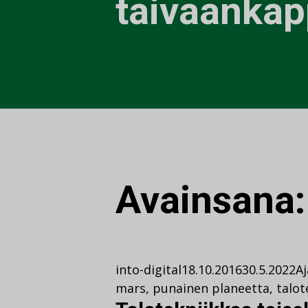
taivaankap
Avainsana
into-digital
18.10.2016
30.5.2022
A
mars
,
punainen planeetta
,
talot