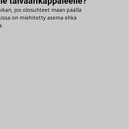
lle taivaankappaleelle?
aikan, jos olosuhteet maan päällä
issa on miehitetty asema ehkä
a.