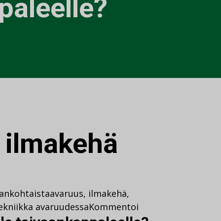
paleelle?
:
ilmakehä
jankohtaista
avaruus
,
ilmakehä
,
ekniikka avaruudessa
Kommentoi