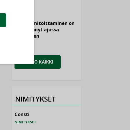
KOLUMNI
Vesi- ja
viemärimitoittaminen on
jämähtänyt ajassa
paikalleen
MIELIPIDE
KATSO KAIKKI
NIMITYKSET
Consti
NIMITYKSET