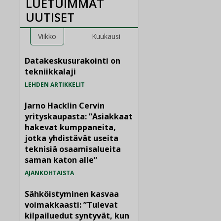
LUETUIMMAT
UUTISET
Viikko
Kuukausi
Datakeskusurakointi on
tekniikkalaji
LEHDEN ARTIKKELIT
Jarno Hacklin Cervin
yrityskaupasta: ”Asiakkaat
hakevat kumppaneita,
jotka yhdistävät useita
teknisiä osaamisalueita
saman katon alle”
AJANKOHTAISTA
Sähköistyminen kasvaa
voimakkaasti: ”Tulevat
kilpailuedut syntyvät, kun