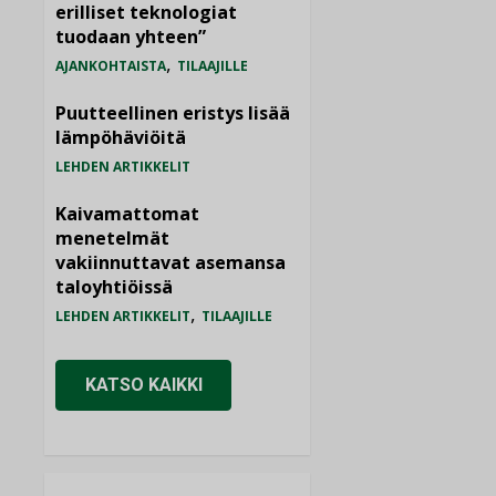
erilliset teknologiat
tuodaan yhteen”
,
AJANKOHTAISTA
TILAAJILLE
Puutteellinen eristys lisää
lämpöhäviöitä
LEHDEN ARTIKKELIT
Kaivamattomat
menetelmät
vakiinnuttavat asemansa
taloyhtiöissä
,
LEHDEN ARTIKKELIT
TILAAJILLE
KATSO KAIKKI