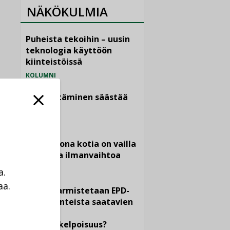
NÄKÖKULMIA
Puheista tekoihin – uusin
teknologia käyttöön
kiinteistöissä
KOLUMNI
Sähköistäminen säästää
euroja
KOLUMNI
Yli miljoona kotia on vailla
toimivaa ilmanvaihtoa
KOLUMNI
a.
aa.
Miten varmistetaan EPD-
a
dokumenteista saatavien
tietojen
vertailukelpoisuus?