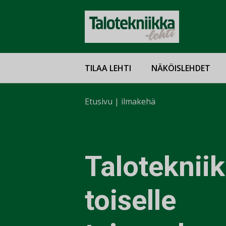
TILAA LEHTI
NÄKÖISLEHDET
Etusivu
|
ilmakehä
Taloteknii
toiselle