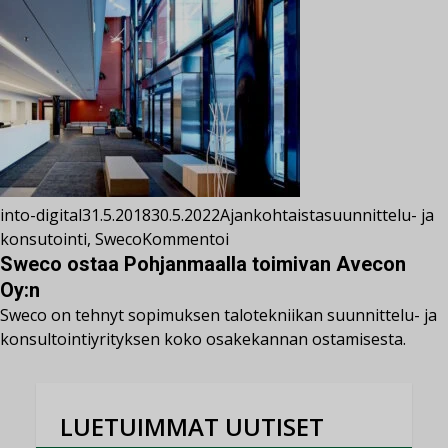
into-digital
31.5.2018
30.5.2022
Ajankohtaista
suunnittelu- ja
konsutointi
,
Sweco
Kommentoi
Sweco ostaa Pohjanmaalla toimivan Avecon
Oy:n
Sweco on tehnyt sopimuksen talotekniikan suunnittelu- ja
konsultointiyrityksen koko osakekannan ostamisesta.
LUETUIMMAT UUTISET