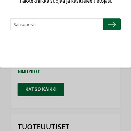
Talotekniikka suojaa ja käsittelee tietojasi.
Consti
NIMITYKSET
Refair
NIMITYKSET
Granlund Oy
NIMITYKSET
Schneider Electric
NIMITYKSET
KATSO KAIKKI
TUOTEUUTISET