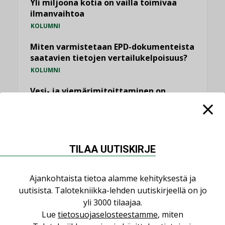
Yli miljoona kotia on vailla toimivaa
ilmanvaihtoa
KOLUMNI
Miten varmistetaan EPD-dokumenteista
saatavien tietojen vertailukelpoisuus?
KOLUMNI
Vesi- ja viemärimitoittaminen on
jämähtänyt ajassa paikalleen
MIELIPIDE
KATSO KAIKKI
TILAA UUTISKIRJE
Ajankohtaista tietoa alamme kehityksestä ja
uutisista. Talotekniikka-lehden uutiskirjeellä on jo
yli 3000 tilaajaa.
NIMITYKSET
Lue
tietosuojaselosteestamme
, miten