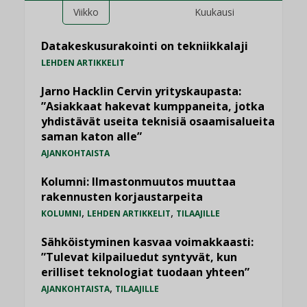
Viikko
Kuukausi
Datakeskusurakointi on tekniikkalaji
LEHDEN ARTIKKELIT
Jarno Hacklin Cervin yrityskaupasta:
”Asiakkaat hakevat kumppaneita, jotka
yhdistävät useita teknisiä osaamisalueita
saman katon alle”
AJANKOHTAISTA
Kolumni: Ilmastonmuutos muuttaa
rakennusten korjaustarpeita
,
,
KOLUMNI
LEHDEN ARTIKKELIT
TILAAJILLE
Sähköistyminen kasvaa voimakkaasti:
”Tulevat kilpailuedut syntyvät, kun
erilliset teknologiat tuodaan yhteen”
,
AJANKOHTAISTA
TILAAJILLE