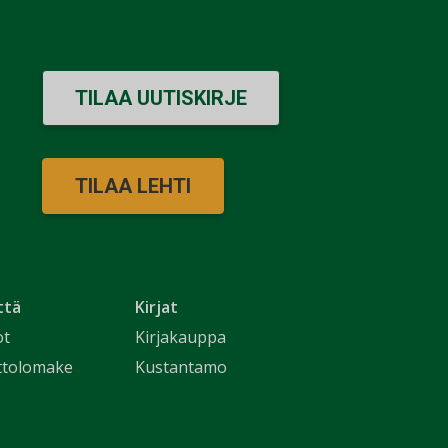
TILAA UUTISKIRJE
TILAA LEHTI
ttä
Kirjat
ot
Kirjakauppa
ttolomake
Kustantamo