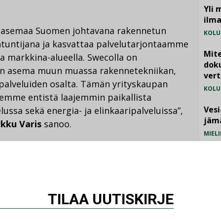
Yli 
ilm
n asemaa Suomen johtavana rakennetun
KOLU
ntuntijana ja kasvattaa palvelutarjontaamme
Mite
a markkina-alueella. Swecolla on
doku
nen asema muun muassa rakennetekniikan,
vert
spalveluiden osalta. Tämän yrityskaupan
KOLU
emme entistä laajemmin paikallista
Vesi
ssa sekä energia- ja elinkaaripalveluissa”,
jämä
kku Varis
sanoo.
MIELI
elu- ja konsultointipalveluihin erikoistunut
antuntijaa. Se on perustettu 1989 ja toimii
 Kokkolan ja Nivalan alueella.
TILAA UUTISKIRJE