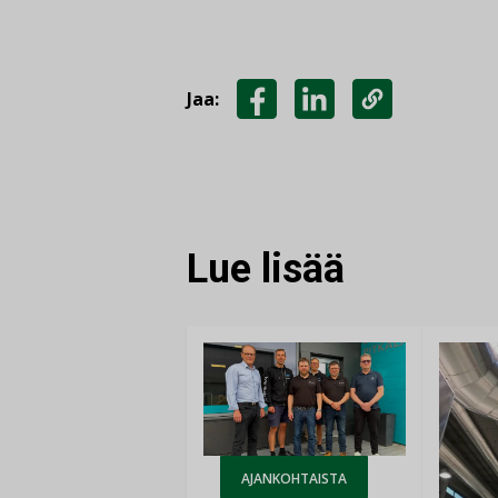
Jaa:
JAA
JAA
KOPIOI
FACEBOOKISSA
LINKEDINISSÄ
LINKKI
Lue lisää
AJANKOHTAISTA