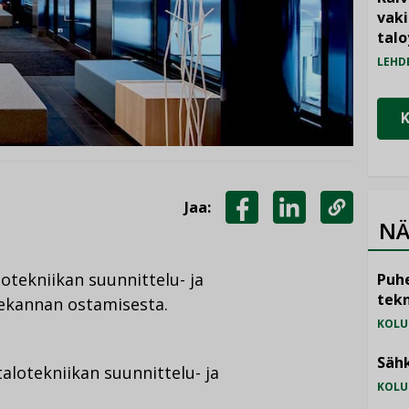
vak
talo
LEHD
Jaa:
NÄ
JAA
JAA
KOPIOI
FACEBOOKISSA
LINKEDINISSÄ
LINKKI
tekniikan suunnittelu- ja
Puhe
tekn
kekannan ostamisesta.
KOLU
Sähk
lotekniikan suunnittelu- ja
KOLU