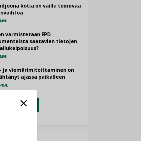
miljoona kotia on vailla toimivaa
anvaihtoa
MNI
n varmistetaan EPD-
menteista saatavien tietojen
ailukelpoisuus?
MNI
- ja viemärimitoittaminen on
htänyt ajassa paikalleen
PIDE
KATSO KAIKKI