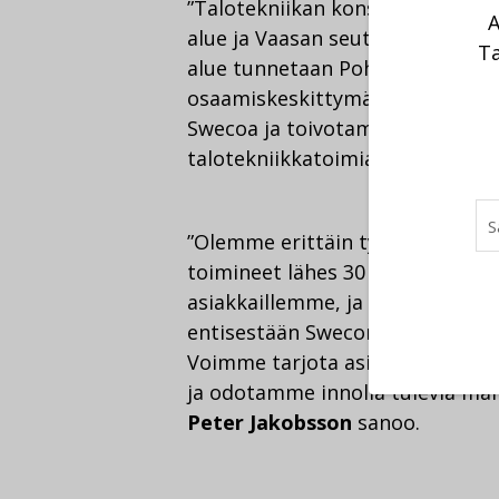
”Talotekniikan konsultointipalv
A
alue ja Vaasan seutu on yksi no
Ta
alue tunnetaan Pohjoismaiden j
osaamiskeskittymänä. Olemme eri
Swecoa ja toivotamme uudet kol
talotekniikkatoimialan johtaja
P
”Olemme erittäin tyytyväisiä y
toimineet lähes 30 vuoden ajan
asiakkaillemme, ja nämä taidot
entisestään Swecon laaja-alais
Voimme tarjota asiakkaillemme 
ja odotamme innolla tulevia mah
Peter Jakobsson
sanoo.