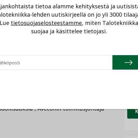
elut ovat Suomessa kasvava erityisosaamisen
NI
jankohtaista tietoa alamme kehityksestä ja uutisist
peimmin kasvavista markkina-alueista. Lisäksi
lotekniikka-lehden uutiskirjeellä on jo yli 3000 tilaaj
ohtavana energiatekniikan
Cons
Lue
tietosuojaselosteestamme
, miten Talotekniikk
ttäin iloisia Aveconin tullessa osaksi
NIMI
suojaa ja käsittelee tietojasi.
legamme lämpimästi tervetulleiksi”, Swecon
Refa
ekka Heikkilä
sanoo.
NIMI
Gra
hdistymisestä osaksi Swecoa. Olemme
NIMI
 luotettavana talotekniikan kumppanina
 ja osaaminen tulevat vahvistumaan
Schn
en kokemuksen ja asiantuntemuksen myötä.
NIMI
entistä kattavammin suunnittelupalveluita
dollisuuksia”, Aveconin toimitusjohtaja