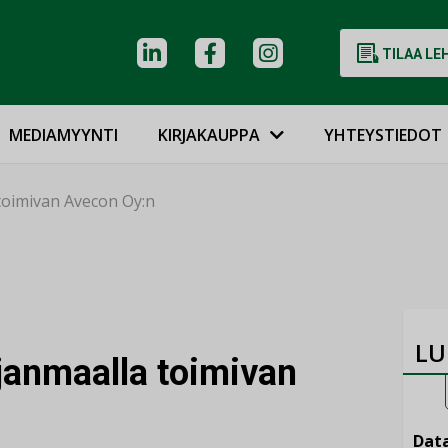
TILAA LE
MEDIAMYYNTI
KIRJAKAUPPA
YHTEYSTIEDOT
toimivan Avecon Oy:n
LU
anmaalla toimivan
Data