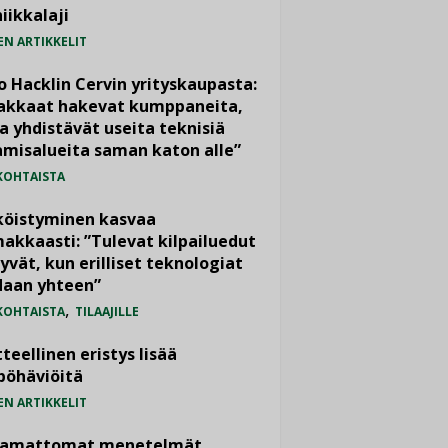
iikkalaji
EN ARTIKKELIT
o Hacklin Cervin yrityskaupasta:
iakkaat hakevat kumppaneita,
a yhdistävät useita teknisiä
misalueita saman katon alle”
KOHTAISTA
köistyminen kasvaa
akkaasti: ”Tulevat kilpailuedut
yvät, kun erilliset teknologiat
daan yhteen”
,
KOHTAISTA
TILAAJILLE
teellinen eristys lisää
pöhäviöitä
EN ARTIKKELIT
vamattomat menetelmät