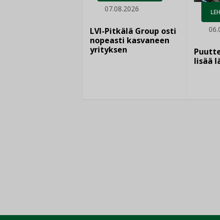
07.08.2026
LEH
06.
LVI-Pitkälä Group osti
nopeasti kasvaneen
yrityksen
Puutte
lisää 