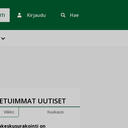
Kirjaudu
Hae
HTI
ETUIMMAT UUTISET
Viikko
Kuukausi
keskusurakointi on