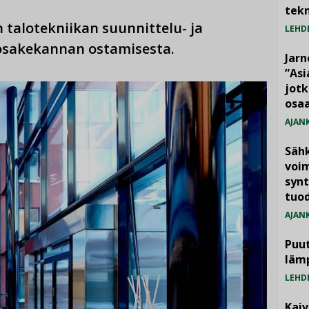
tekn
talotekniikan suunnittelu- ja
LEHD
 osakekannan ostamisesta.
Jarn
”As
jotk
osaa
AJAN
Säh
voim
synt
tuo
AJAN
Puut
läm
LEHD
Kai