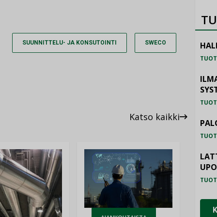
TU
SUUNNITTELU- JA KONSUTOINTI
SWECO
HAL
TUOT
ILM
SYS
TUOT
Katso kaikki
PAL
TUOT
LAT
UP
TUOT