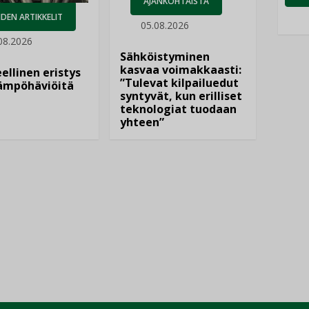
AJANKOHTAISTA
DEN ARTIKKELIT
05.08.2026
08.2026
Sähköistyminen
kasvaa voimakkaasti:
ellinen eristys
”Tulevat kilpailuedut
lämpöhäviöitä
syntyvät, kun erilliset
teknologiat tuodaan
yhteen”