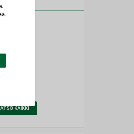
MITYKSET
a.
aa.
ti
a
TYKSET
ir
TYKSET
nlund Oy
TYKSET
eider Electric
TYKSET
KATSO KAIKKI