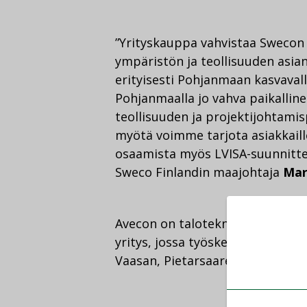
”Yrityskauppa vahvistaa Sweco
ympäristön ja teollisuuden asia
erityisesti Pohjanmaan kasvavall
Pohjanmaalla jo vahva paikalli
teollisuuden ja projektijohtami
myötä voimme tarjota asiakkaill
osaamista myös LVISA-suunnittelu
Sweco Finlandin maajohtaja
Mar
Avecon on talotekniikan suunnitt
yritys, jossa työskentelee 33 asi
Vaasan, Pietarsaaren, Seinäjoen,