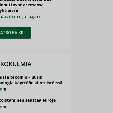
iinnuttavat asemansa
yhtiöissä
,
EN ARTIKKELIT
TILAAJILLE
KATSO KAIKKI
KÖKULMIA
ista tekoihin – uusin
ologia käyttöön kiinteistöissä
MNI
öistäminen säästää euroja
MNI