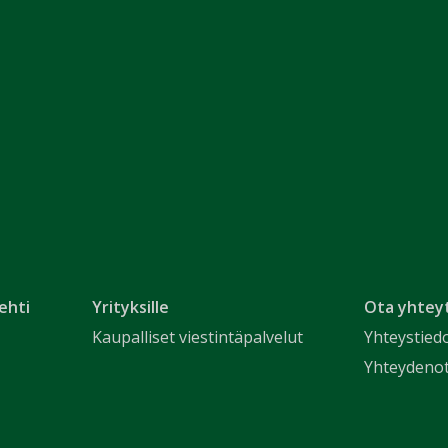
ehti
Yrityksille
Ota yhtey
Kaupalliset viestintäpalvelut
Yhteystied
Yhteydeno