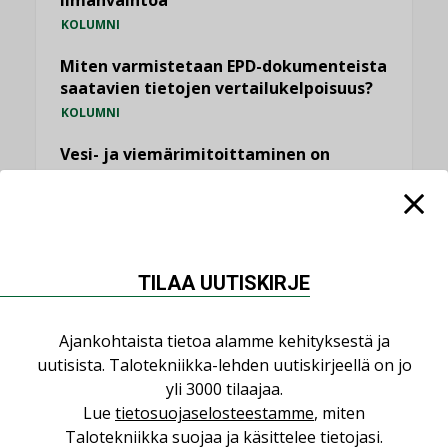
ilmanvaihtoa
KOLUMNI
Miten varmistetaan EPD-dokumenteista
saatavien tietojen vertailukelpoisuus?
KOLUMNI
Vesi- ja viemärimitoittaminen on
jämähtänyt ajassa paikalleen
MIELIPIDE
KATSO KAIKKI
TILAA UUTISKIRJE
Ajankohtaista tietoa alamme kehityksestä ja
uutisista. Talotekniikka-lehden uutiskirjeellä on jo
NIMITYKSET
yli 3000 tilaajaa.
Lue
tietosuojaselosteestamme
, miten
Talotekniikka suojaa ja käsittelee tietojasi.
Consti