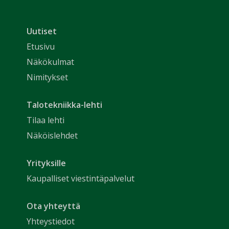
Uutiset
Etusivu
Näkökulmat
Nimitykset
Talotekniikka-lehti
Tilaa lehti
Näköislehdet
Yrityksille
Kaupalliset viestintäpalvelut
Ota yhteyttä
Yhteystiedot