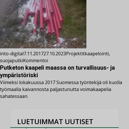
into-digital
7.11.2017
27.10.2023
Projektit
kaapelointi
,
suojaputki
Kommentoi
Putketon kaapeli maassa on turvallisuus- ja
ympäristöriski
Viimeksi lokakuussa 2017 Suomessa työntekijä oli kuolla
työmaalla kaivannosta paljastunutta voimakaapelia
sahatessaan.
LUETUIMMAT UUTISET