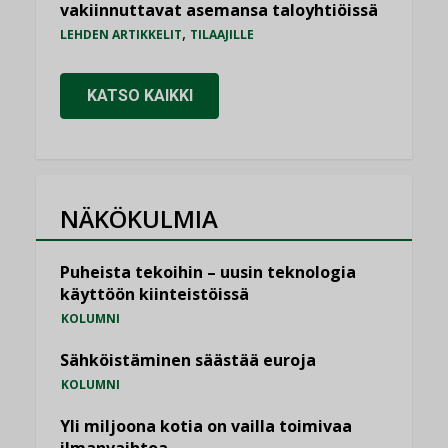
vakiinnuttavat asemansa taloyhtiöissä
,
LEHDEN ARTIKKELIT
TILAAJILLE
KATSO KAIKKI
NÄKÖKULMIA
Puheista tekoihin – uusin teknologia
käyttöön kiinteistöissä
KOLUMNI
Sähköistäminen säästää euroja
KOLUMNI
Yli miljoona kotia on vailla toimivaa