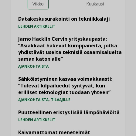
Viikko
Kuukausi
Datakeskusurakointi on tekniikkalaji
LEHDEN ARTIKKELIT
Jarno Hacklin Cervin yrityskaupasta:
”Asiakkaat hakevat kumppaneita, jotka
yhdistävät useita teknisiä osaamisalueita
saman katon alle”
AJANKOHTAISTA
Sähköistyminen kasvaa voimakkaasti:
”Tulevat kilpailuedut syntyvät, kun
erilliset teknologiat tuodaan yhteen”
,
AJANKOHTAISTA
TILAAJILLE
Puutteellinen eristys lisää lämpöhäviöitä
LEHDEN ARTIKKELIT
Kaivamattomat menetelmät