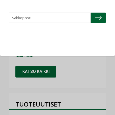
NIMITYKSET
Refair
NIMITYKSET
Granlund Oy
NIMITYKSET
Schneider Electric
NIMITYKSET
KATSO KAIKKI
TUOTEUUTISET