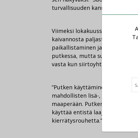
turvallisuuden kannalta erittäin 
A
Viimeksi lokakuussa 2017 Suomes
Ta
kaivannosta paljastunutta voim
paikallistaminen ja kaapelin ku
putkessa, mutta suoraan maahan
vasta kun siirtoyhteys katkeaa.
”Putken käyttäminen vähentää m
mahdollisten lisä-, pehmitin- j
maaperään. Putken ansiosta kaap
käyttää entistä laajempaa mater
kierrätysrouhetta.”