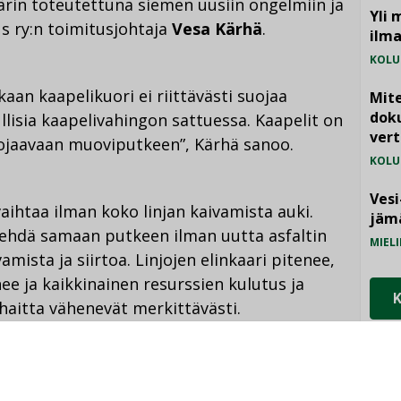
ärin toteutettuna siemen uusiin ongelmiin ja
Yli 
us ry:n toimitusjohtaja
Vesa Kärhä
.
ilm
KOLU
 kaapelikuori ei riittävästi suojaa
Mite
doku
llisia kaapelivahingon sattuessa. Kaapelit on
vert
ojaavaan muoviputkeen”, Kärhä sanoo.
KOLU
Vesi
aihtaa ilman koko linjan kaivamista auki.
jämä
 tehdä samaan putkeen ilman uutta asfaltin
MIELI
mista ja siirtoa. Linjojen elinkaari pitenee,
nee ja kaikkinainen resurssien kulutus ja
haitta vähenevät merkittävästi.
japutki sekä suojaa kohdettaan, että tekee
tuu aina hyvin, myös kaivettaessa. Tämä on