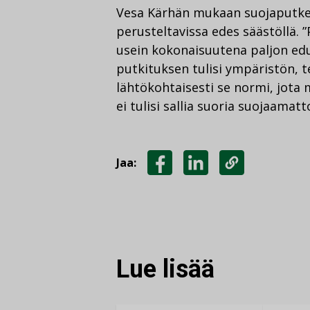
Vesa Kärhän mukaan suojaputken
perusteltavissa edes säästöllä. ”
usein kokonaisuutena paljon edu
putkituksen tulisi ympäristön, t
lähtökohtaisesti se normi, jota
ei tulisi sallia suoria suojaama
Jaa:
JAA
JAA
KOPIOI
FACEBOOKISSA
LINKEDINISSÄ
LINKKI
Lue lisää