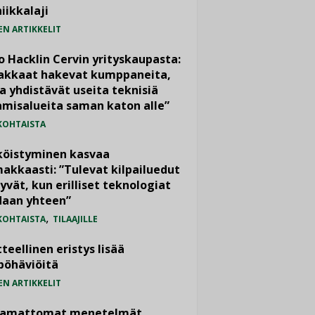
iikkalaji
EN ARTIKKELIT
o Hacklin Cervin yrityskaupasta:
iakkaat hakevat kumppaneita,
a yhdistävät useita teknisiä
misalueita saman katon alle”
KOHTAISTA
köistyminen kasvaa
akkaasti: ”Tulevat kilpailuedut
yvät, kun erilliset teknologiat
daan yhteen”
,
KOHTAISTA
TILAAJILLE
teellinen eristys lisää
pöhäviöitä
EN ARTIKKELIT
vamattomat menetelmät