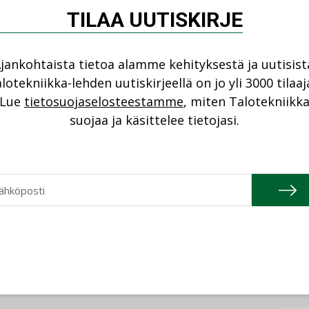
NI
TILAA UUTISKIRJE
tärkeää.”
Cons
jankohtaista tietoa alamme kehityksestä ja uutisist
NIMI
sa työntekijä oli kuolla työmaalla
lotekniikka-lehden uutiskirjeellä on jo yli 3000 tilaaj
akaapelia sahatessaan. Vaurion
Refa
Lue
tietosuojaselosteestamme
, miten Talotekniikk
nnon tarkistaminen onnistuvat optisesti
NIMI
suojaa ja käsittelee tietojasi.
 kaivetun kaapelin vaurio yleensä ilmenee
Gra
NIMI
Schn
yös ympäristöriskiä. Putki estää kaapelien
NIMI
a palonestoaineiden vapautumisen
eliojan täytössä voidaan turvallisesti
iaalikirjoa, vaikkapa terävämpää