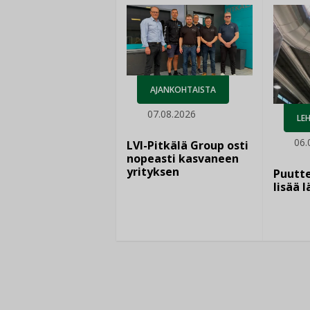
AJANKOHTAISTA
07.08.2026
LEH
06.
LVI-Pitkälä Group osti
nopeasti kasvaneen
yrityksen
Puutte
lisää 