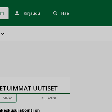
Kirjaudu
Hae
HTI
ETUIMMAT UUTISET
Viikko
Kuukausi
keskusurakointi on