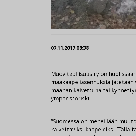
07.11.2017 08:38
Muoviteollisuus ry on huolissaa
maakaapeliasennuksia jätetään v
maahan kaivettuna tai kynnettynä
ympäristöriski.
”Suomessa on meneillään muut
kaivettaviksi kaapeleiksi. Tällä