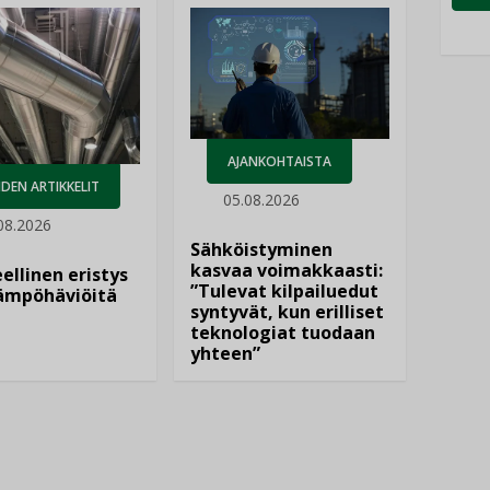
AJANKOHTAISTA
DEN ARTIKKELIT
05.08.2026
08.2026
Sähköistyminen
kasvaa voimakkaasti:
ellinen eristys
”Tulevat kilpailuedut
lämpöhäviöitä
syntyvät, kun erilliset
teknologiat tuodaan
yhteen”