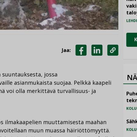
vak
talo
LEHD
Jaa:
JAA
JAA
KOPIOI
FACEBOOKISSA
LINKEDINISSÄ
LINKKI
n suuntauksesta, jossa
NÄ
aille asianmukaista suojaa. Pelkkä kaapeli
 voi olla merkittävä turvallisuus- ja
Puhe
tekn
KOLU
Sähk
os ilmakaapelien muuttamisesta maahan
 tavoitellaan muun muassa häiriöttömyyttä.
KOLU