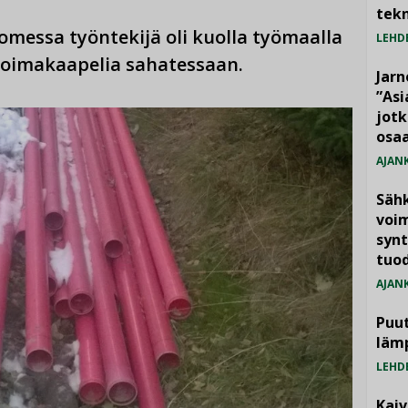
tekn
omessa työntekijä oli kuolla työmaalla
LEHD
voimakaapelia sahatessaan.
Jarn
”As
jotk
osaa
AJAN
Säh
voim
synt
tuo
AJAN
Puut
läm
LEHD
Kai