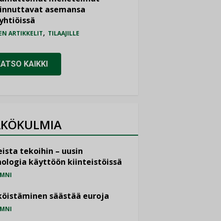
iinnuttavat asemansa
yhtiöissä
,
EN ARTIKKELIT
TILAAJILLE
KATSO KAIKKI
KÖKULMIA
ista tekoihin – uusin
ologia käyttöön kiinteistöissä
MNI
öistäminen säästää euroja
MNI