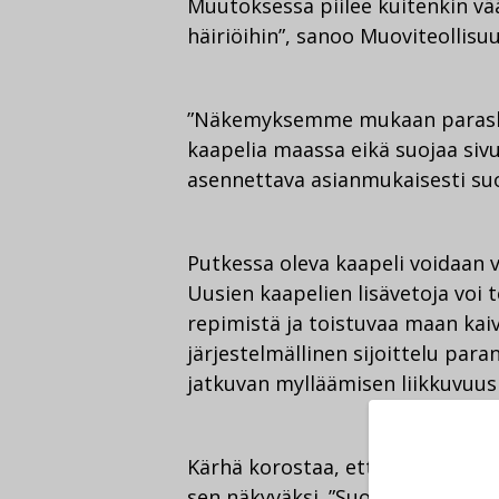
Muutoksessa piilee kuitenkin vä
häiriöihin”, sanoo Muoviteollisu
”Näkemyksemme mukaan paraskaan
kaapelia maassa eikä suojaa sivu
asennettava asianmukaisesti su
Putkessa oleva kaapeli voidaan v
Uusien kaapelien lisävetoja voi
repimistä ja toistuvaa maan kaiva
järjestelmällinen sijoittelu para
jatkuvan mylläämisen liikkuvuus
Kärhä korostaa, että maassa suo
sen näkyväksi. ”Suojaputki erot