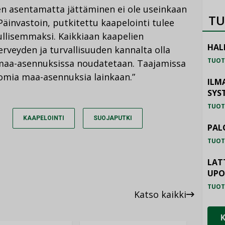
 asentamatta jättäminen ei ole useinkaan
TU
Päinvastoin, putkitettu kaapelointi tulee
llisemmaksi. Kaikkiaan kaapelien
HAL
erveyden ja turvallisuuden kannalta olla
TUOT
 maa-asennuksissa noudatetaan. Taajamissa
ttomia maa-asennuksia lainkaan.”
ILM
SYS
TUOT
KAAPELOINTI
SUOJAPUTKI
PAL
TUOT
LAT
UP
TUOT
Katso kaikki