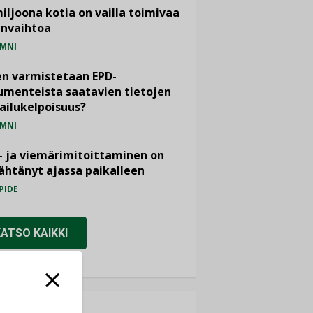
miljoona kotia on vailla toimivaa
anvaihtoa
MNI
n varmistetaan EPD-
menteista saatavien tietojen
ailukelpoisuus?
MNI
- ja viemärimitoittaminen on
htänyt ajassa paikalleen
PIDE
KATSO KAIKKI