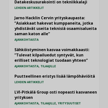
Datakeskusurakointi on tekniikkalaji
LEHDEN ARTIKKELIT
Jarno Hacklin Cervin yrityskaupasta:
”Asiakkaat hakevat kumppaneita, jotka
yhdistävät useita teknisiä osaamisalueita
saman katon alle”
AJANKOHTAISTA
Sähköistyminen kasvaa voimakkaasti:
”Tulevat kilpailuedut syntyvät, kun
erilliset teknologiat tuodaan yhteen”
,
AJANKOHTAISTA
TILAAJILLE
Puutteellinen eristys lisää lämpöhäviöitä
LEHDEN ARTIKKELIT
LVI-Pitkälä Group osti nopeasti kasvaneen
yrityksen
,
,
AJANKOHTAISTA
TILAAJILLE
YRITYSUUTISET