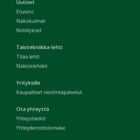
Uutiset
Etusivu
Näkökulmat
Nimitykset
Talotekniikka-lehti
Tilaa lehti
Näköislehdet
Yrityksille
Kaupalliset viestintäpalvelut
Ota yhteyttä
Yhteystiedot
Yhteydenottolomake