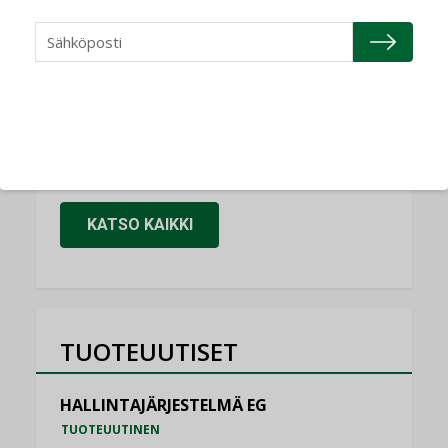
Refair
NIMITYKSET
Granlund Oy
NIMITYKSET
Schneider Electric
NIMITYKSET
KATSO KAIKKI
TUOTEUUTISET
HALLINTAJÄRJESTELMÄ EG
TUOTEUUTINEN