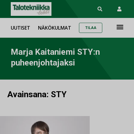
UUTISET
NÄKÖKULMAT
TILAA
Marja Kaitaniemi STY:n
puheenjohtajaksi
Avainsana:
STY