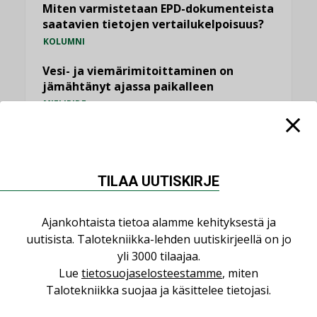
Miten varmistetaan EPD-dokumenteista
saatavien tietojen vertailukelpoisuus?
KOLUMNI
Vesi- ja viemärimitoittaminen on
jämähtänyt ajassa paikalleen
MIELIPIDE
KATSO KAIKKI
TILAA UUTISKIRJE
Ajankohtaista tietoa alamme kehityksestä ja
NIMITYKSET
uutisista. Talotekniikka-lehden uutiskirjeellä on jo
yli 3000 tilaajaa.
Lue
tietosuojaselosteestamme
, miten
Consti
Talotekniikka suojaa ja käsittelee tietojasi.
NIMITYKSET