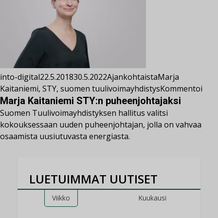
into-digital
22.5.2018
30.5.2022
Ajankohtaista
Marja
Kaitaniemi
,
STY
,
suomen tuulivoimayhdistys
Kommentoi
Marja Kaitaniemi STY:n puheenjohtajaksi
Suomen Tuulivoimayhdistyksen hallitus valitsi
kokouksessaan uuden puheenjohtajan, jolla on vahvaa
osaamista uusiutuvasta energiasta.
LUETUIMMAT UUTISET
Viikko
Kuukausi