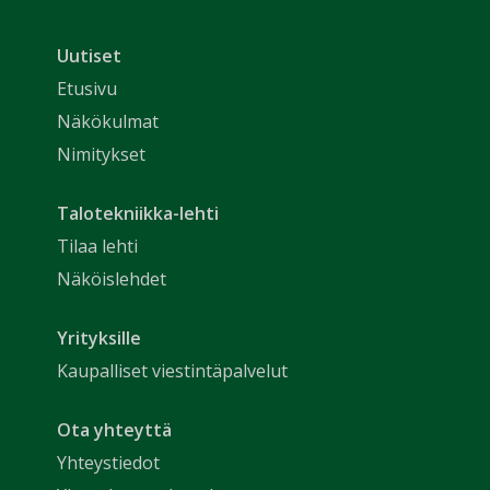
Uutiset
Etusivu
Näkökulmat
Nimitykset
Talotekniikka-lehti
Tilaa lehti
Näköislehdet
Yrityksille
Kaupalliset viestintäpalvelut
Ota yhteyttä
Yhteystiedot