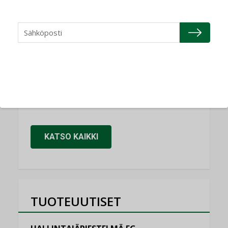
NIMITYKSET
Refair
NIMITYKSET
Granlund Oy
NIMITYKSET
Schneider Electric
NIMITYKSET
KATSO KAIKKI
TUOTEUUTISET