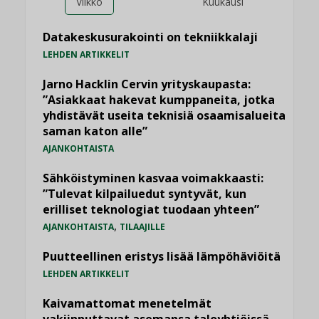
Viikko
Kuukausi
Datakeskusurakointi on tekniikkalaji
LEHDEN ARTIKKELIT
Jarno Hacklin Cervin yrityskaupasta:
”Asiakkaat hakevat kumppaneita, jotka
yhdistävät useita teknisiä osaamisalueita
saman katon alle”
AJANKOHTAISTA
Sähköistyminen kasvaa voimakkaasti:
”Tulevat kilpailuedut syntyvät, kun
erilliset teknologiat tuodaan yhteen”
,
AJANKOHTAISTA
TILAAJILLE
Puutteellinen eristys lisää lämpöhäviöitä
LEHDEN ARTIKKELIT
Kaivamattomat menetelmät
vakiinnuttavat asemansa taloyhtiöissä