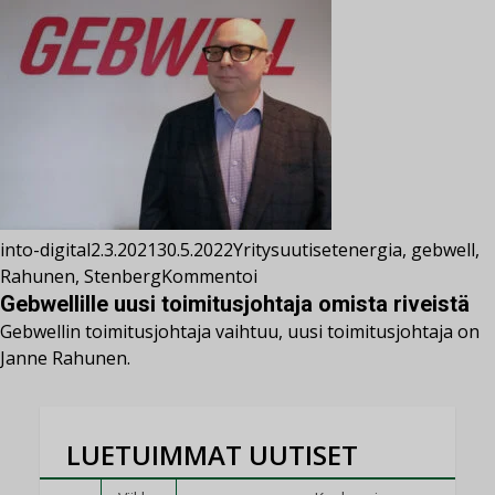
into-digital
2.3.2021
30.5.2022
Yritysuutiset
energia
,
gebwell
,
Rahunen
,
Stenberg
Kommentoi
Gebwellille uusi toimitusjohtaja omista riveistä
Gebwellin toimitusjohtaja vaihtuu, uusi toimitusjohtaja on
Janne Rahunen.
LUETUIMMAT UUTISET