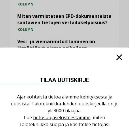
KOLUMNI
Miten varmistetaan EPD-dokumenteista
saatavien tietojen vertailukelpoisuus?
KOLUMNI
Vesi- ja viemärimitoittaminen on
jämähtänyt ajassa paikalleen
MIELIPIDE
KATSO KAIKKI
TILAA UUTISKIRJE
Ajankohtaista tietoa alamme kehityksestä ja
uutisista. Talotekniikka-lehden uutiskirjeellä on jo
NIMITYKSET
yli 3000 tilaajaa.
Lue
tietosuojaselosteestamme
, miten
Talotekniikka suojaa ja käsittelee tietojasi.
Consti