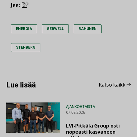
Jaa:
ENERGIA
GEBWELL
RAHUNEN
STENBERG
Lue lisää
Katso kaikki
AJANKOHTAISTA
07.08.2026
LVI-Pitkälä Group osti
nopeasti kasvaneen