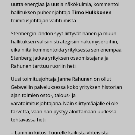
uutta energiaa ja uusia näkökulmia, kommentoi
hallituksen puheenjohtaja
Timo Hulkkonen
toimitusjohtajan vaihtumista.
Stenbergin lähdön syyt liittyvät hänen ja muun
hallituksen välisiin strategisiin näkemyseroihin,
eikä niitä kommentoida yrityksestä sen enempää.
Stenberg jatkaa yrityksen osaomistajana ja
Rahunen tarttuu ruoriin heti.
Uusi toimitusjohtaja Janne Rahunen on ollut
Gebwellin palveluksessa koko yrityksen historian
ajan toimien osto-, talous- ja
varatoimitusjohtajana. Näin siirtymäajalle ei ole
tarvetta, vaan hän pystyy aloittamaan uudessa
tehtävässä heti.
– Lämmin kiitos Tuurelle kaikista yhteisistä