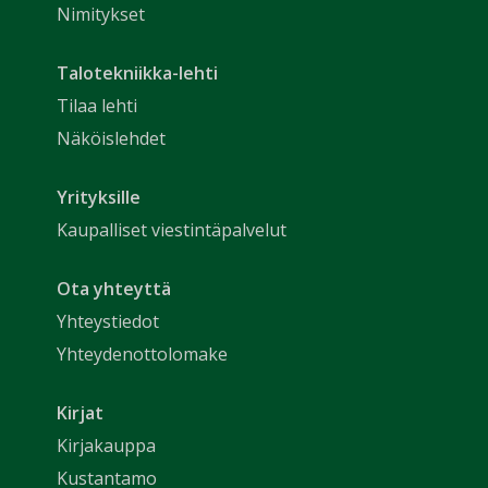
Nimitykset
Talotekniikka-lehti
Tilaa lehti
Näköislehdet
Yrityksille
Kaupalliset viestintäpalvelut
Ota yhteyttä
Yhteystiedot
Yhteydenottolomake
Kirjat
Kirjakauppa
Kustantamo