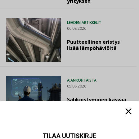
yrityksen
LEHDEN ARTIKKELIT
06.08.2026
Puutteellinen eristys
lisää lämpöhäviöitä
AJANKOHTAISTA
05.08.2026
Sähköistyminen kasvaa
voimakkaasti: ”Tulevat
kilpailuedut syntyvät,
kun erilliset
teknologiat tuodaan
yhteen”
TILAA UUTISKIRJE