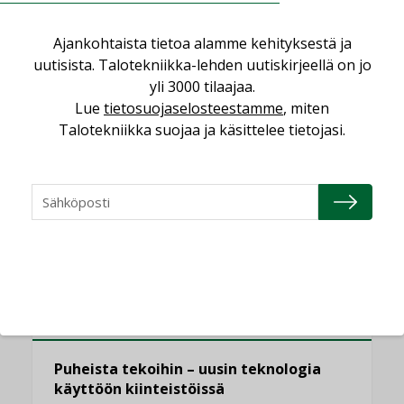
Ajankohtaista tietoa alamme kehityksestä ja
uutisista. Talotekniikka-lehden uutiskirjeellä on jo
yli 3000 tilaajaa.
LUETUIMMAT UUTISET
Lue
tietosuojaselosteestamme
, miten
Talotekniikka suojaa ja käsittelee tietojasi.
Viikko
Kuukausi
KATSO KAIKKI
NÄKÖKULMIA
Puheista tekoihin – uusin teknologia
käyttöön kiinteistöissä