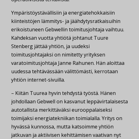
Ympäristöystävällisiin ja energiatehokkaisiin
kiinteistöjen lämmitys- ja jäähdytysratkaisuihin
erikoistuneen Gebwellin toimitusjohtaja vaihtuu.
Kahdeksan vuotta yhtiötä johtanut Tuure
Stenberg jättää yhtiön, ja uudeksi
toimitusjohtajaksi on nimitetty yrityksen
varatoimitusjohtaja Janne Rahunen. Hän aloittaa
uudessa tehtävässään välittömästi, kerrotaan
yhtiön internet-sivuilla.
– Kiitän Tuurea hyvin tehdystä työstä. Hänen
johdollaan Gebwell on kasvanut leppävirtalaisesta
autotallista merkittäväksi eurooppalaiseksi
toimijaksi energiatekniikan toimialalla. Yritys on
hyvässä kunnossa, mutta katsoimme yhtiön
jatkuvan ja aktiivisen kehittämisen vaativan nyt