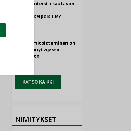
dokumenteista saatavien
tietojen
vertailukelpoisuus?
KOLUMNI
Vesi- ja
viemärimitoittaminen on
jämähtänyt ajassa
paikalleen
MIELIPIDE
KATSO KAIKKI
NIMITYKSET