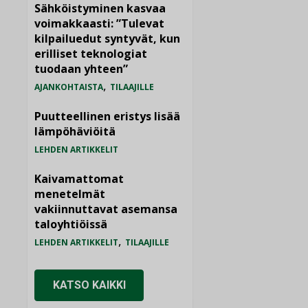
Sähköistyminen kasvaa
voimakkaasti: ”Tulevat
kilpailuedut syntyvät, kun
erilliset teknologiat
tuodaan yhteen”
,
AJANKOHTAISTA
TILAAJILLE
Puutteellinen eristys lisää
lämpöhäviöitä
LEHDEN ARTIKKELIT
Kaivamattomat
menetelmät
vakiinnuttavat asemansa
taloyhtiöissä
,
LEHDEN ARTIKKELIT
TILAAJILLE
KATSO KAIKKI