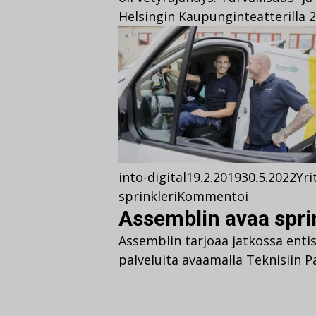
Helsingin Kaupunginteatterilla 
into-digital
19.2.2019
30.5.2022
Yri
sprinkleri
Kommentoi
Assemblin avaa spri
Assemblin tarjoaa jatkossa enti
palveluita avaamalla Teknisiin Pa