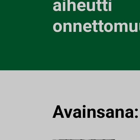
aiheutti
onnettomu
Avainsana