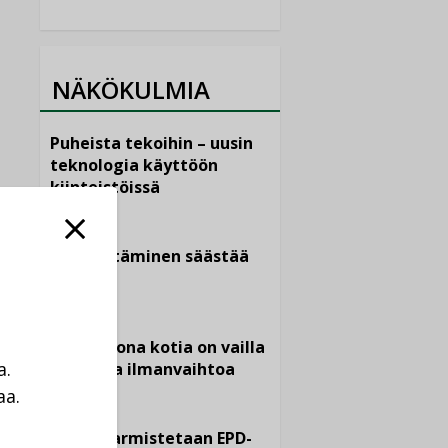
NÄKÖKULMIA
Puheista tekoihin – uusin
teknologia käyttöön
kiinteistöissä
KOLUMNI
Sähköistäminen säästää
euroja
KOLUMNI
Yli miljoona kotia on vailla
a.
toimivaa ilmanvaihtoa
aa.
KOLUMNI
a
Miten varmistetaan EPD-