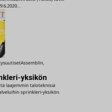
29.6.2020…
tysuutiset
Assemblin
,
nkleri-yksikön
stä laajemmin taloteknisiä
lveluihin sprinkleri-yksikön.