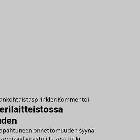
jankohtaista
sprinkleri
Kommentoi
erilaitteistossa
uden
a tapahtuneen onnettomuuden syynä
a kemikaalivirasto (Tukes) tutki