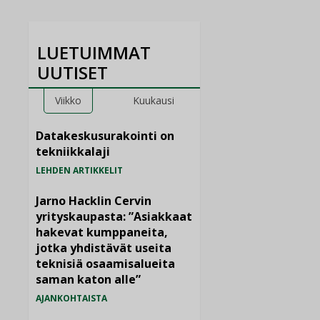
LUETUIMMAT
UUTISET
Viikko
Kuukausi
Datakeskusurakointi on
tekniikkalaji
LEHDEN ARTIKKELIT
Jarno Hacklin Cervin
yrityskaupasta: ”Asiakkaat
hakevat kumppaneita,
jotka yhdistävät useita
teknisiä osaamisalueita
saman katon alle”
AJANKOHTAISTA