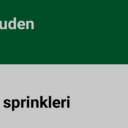
uden
:
sprinkleri