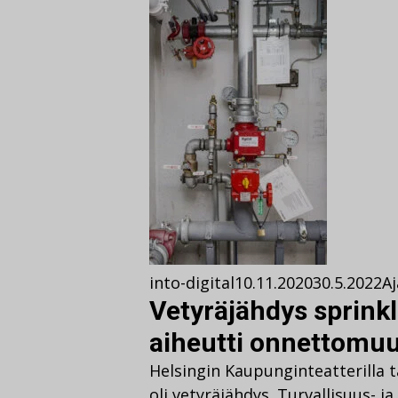
into-digital
10.11.2020
30.5.2022
A
Vetyräjähdys sprinkl
aiheutti onnettomu
Helsingin Kaupunginteatterill
oli vetyräjähdys. Turvallisuus- j