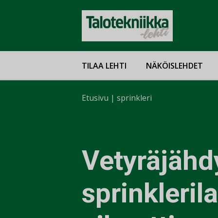
TILAA LEHTI
NÄKÖISLEHDET
Etusivu
|
sprinkleri
Vetyräjähd
sprinkleril