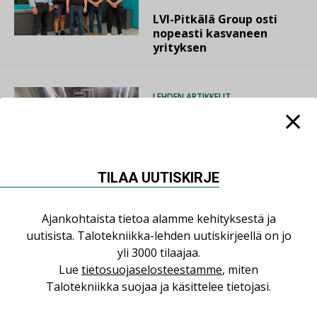
LVI-Pitkälä Group osti
nopeasti kasvaneen
yrityksen
LEHDEN ARTIKKELIT
06.08.2026
Puutteellinen eristys
lisää lämpöhäviöitä
TILAA UUTISKIRJE
Ajankohtaista tietoa alamme kehityksestä ja
AJANKOHTAISTA
uutisista. Talotekniikka-lehden uutiskirjeellä on jo
05.08.2026
yli 3000 tilaajaa.
Lue
tietosuojaselosteestamme
, miten
Sähköistyminen kasvaa
voimakkaasti: ”Tulevat
Talotekniikka suojaa ja käsittelee tietojasi.
kilpailuedut syntyvät,
kun erilliset