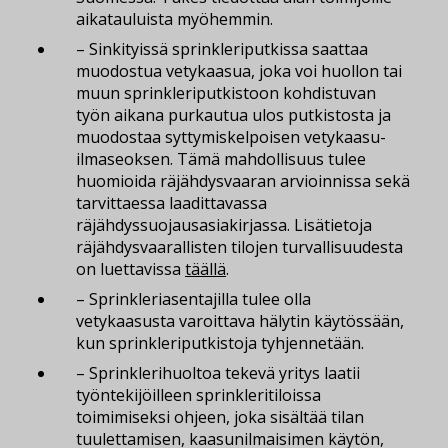
aikatauluista myöhemmin.
– Sinkityissä sprinkleriputkissa saattaa
muodostua vetykaasua, joka voi huollon tai
muun sprinkleriputkistoon kohdistuvan
työn aikana purkautua ulos putkistosta ja
muodostaa syttymiskelpoisen vetykaasu-
ilmaseoksen. Tämä mahdollisuus tulee
huomioida räjähdysvaaran arvioinnissa sekä
tarvittaessa laadittavassa
räjähdyssuojausasiakirjassa. Lisätietoja
räjähdysvaarallisten tilojen turvallisuudesta
on luettavissa
täällä
.
– Sprinkleriasentajilla tulee olla
vetykaasusta varoittava hälytin käytössään,
kun sprinkleriputkistoja tyhjennetään.
– Sprinklerihuoltoa tekevä yritys laatii
työntekijöilleen sprinkleritiloissa
toimimiseksi ohjeen, joka sisältää tilan
tuulettamisen, kaasunilmaisimen käytön,