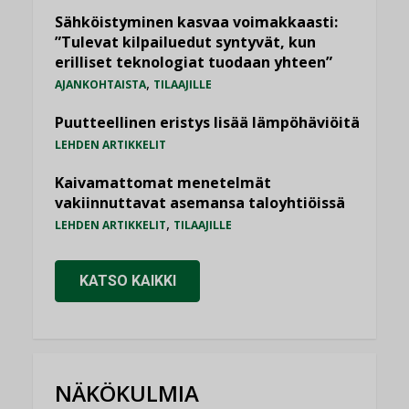
Sähköistyminen kasvaa voimakkaasti:
”Tulevat kilpailuedut syntyvät, kun
erilliset teknologiat tuodaan yhteen”
,
AJANKOHTAISTA
TILAAJILLE
Puutteellinen eristys lisää lämpöhäviöitä
LEHDEN ARTIKKELIT
Kaivamattomat menetelmät
vakiinnuttavat asemansa taloyhtiöissä
,
LEHDEN ARTIKKELIT
TILAAJILLE
KATSO KAIKKI
NÄKÖKULMIA