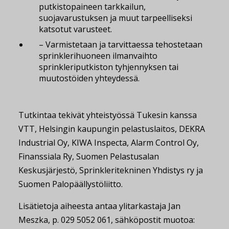
putkistopaineen tarkkailun,
suojavarustuksen ja muut tarpeelliseksi
katsotut varusteet.
– Varmistetaan ja tarvittaessa tehostetaan
sprinklerihuoneen ilmanvaihto
sprinkleriputkiston tyhjennyksen tai
muutostöiden yhteydessä.
Tutkintaa tekivät yhteistyössä Tukesin kanssa
VTT, Helsingin kaupungin pelastuslaitos, DEKRA
Industrial Oy, KIWA Inspecta, Alarm Control Oy,
Finanssiala Ry, Suomen Pelastusalan
Keskusjärjestö, Sprinkleritekninen Yhdistys ry ja
Suomen Palopäällystöliitto.
Lisätietoja aiheesta antaa ylitarkastaja Jan
Meszka, p. 029 5052 061, sähköpostit muotoa: