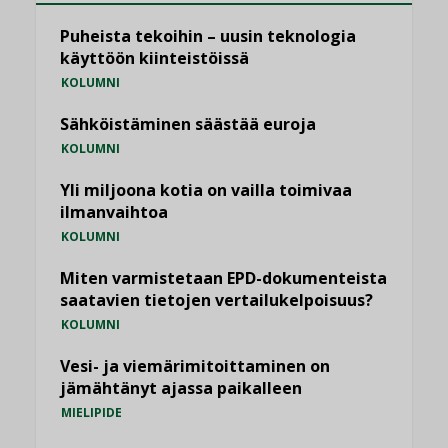
Puheista tekoihin – uusin teknologia
käyttöön kiinteistöissä
KOLUMNI
Sähköistäminen säästää euroja
KOLUMNI
Yli miljoona kotia on vailla toimivaa
ilmanvaihtoa
KOLUMNI
Miten varmistetaan EPD-dokumenteista
saatavien tietojen vertailukelpoisuus?
KOLUMNI
Vesi- ja viemärimitoittaminen on
jämähtänyt ajassa paikalleen
MIELIPIDE