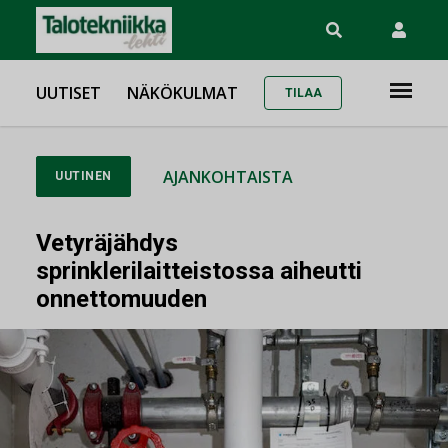
UUTISET
NÄKÖKULMAT
TILAA
AJANKOHTAISTA
UUTINEN
Vetyräjähdys
sprinklerilaitteistossa aiheutti
onnettomuuden