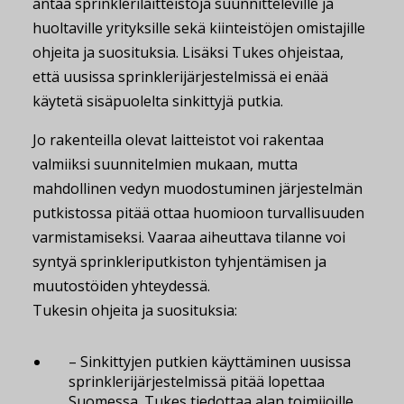
antaa sprinklerilaitteistoja suunnitteleville ja
huoltaville yrityksille sekä kiinteistöjen omistajille
ohjeita ja suosituksia. Lisäksi Tukes ohjeistaa,
että uusissa sprinklerijärjestelmissä ei enää
käytetä sisäpuolelta sinkittyjä putkia.
Jo rakenteilla olevat laitteistot voi rakentaa
valmiiksi suunnitelmien mukaan, mutta
mahdollinen vedyn muodostuminen järjestelmän
putkistossa pitää ottaa huomioon turvallisuuden
varmistamiseksi. Vaaraa aiheuttava tilanne voi
syntyä sprinkleriputkiston tyhjentämisen ja
muutostöiden yhteydessä.
Tukesin ohjeita ja suosituksia:
– Sinkittyjen putkien käyttäminen uusissa
sprinklerijärjestelmissä pitää lopettaa
Suomessa. Tukes tiedottaa alan toimijoille