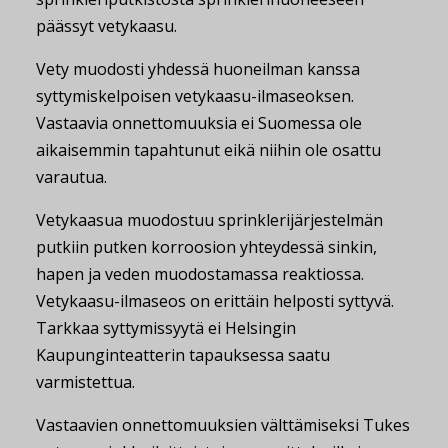
päässyt vetykaasu.
Vety muodosti yhdessä huoneilman kanssa
syttymiskelpoisen vetykaasu-ilmaseoksen.
Vastaavia onnettomuuksia ei Suomessa ole
aikaisemmin tapahtunut eikä niihin ole osattu
varautua.
Vetykaasua muodostuu sprinklerijärjestelmän
putkiin putken korroosion yhteydessä sinkin,
hapen ja veden muodostamassa reaktiossa.
Vetykaasu-ilmaseos on erittäin helposti syttyvä.
Tarkkaa syttymissyytä ei Helsingin
Kaupunginteatterin tapauksessa saatu
varmistettua.
Vastaavien onnettomuuksien välttämiseksi Tukes