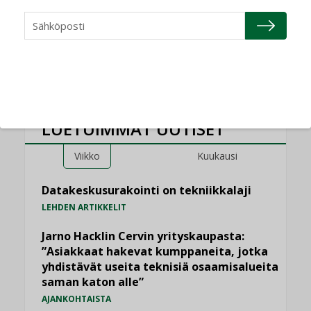
teknologiat tuodaan
yhteen”
LUETUIMMAT UUTISET
Viikko
Kuukausi
Datakeskusurakointi on tekniikkalaji
LEHDEN ARTIKKELIT
Jarno Hacklin Cervin yrityskaupasta:
”Asiakkaat hakevat kumppaneita, jotka
yhdistävät useita teknisiä osaamisalueita
saman katon alle”
AJANKOHTAISTA