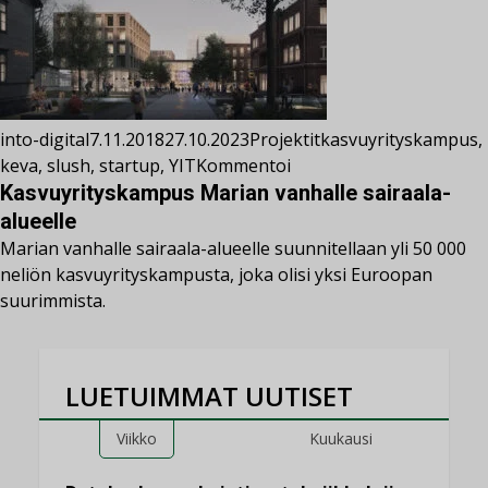
into-digital
7.11.2018
27.10.2023
Projektit
kasvuyrityskampus
,
keva
,
slush
,
startup
,
YIT
Kommentoi
Kasvuyrityskampus Marian vanhalle sairaala-
alueelle
Marian vanhalle sairaala-alueelle suunnitellaan yli 50 000
neliön kasvuyrityskampusta, joka olisi yksi Euroopan
suurimmista.
LUETUIMMAT UUTISET
Viikko
Kuukausi