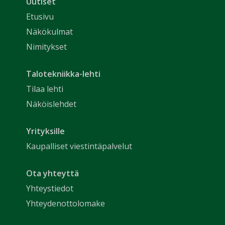
Uutiset
Etusivu
Näkökulmat
Nimitykset
Talotekniikka-lehti
Tilaa lehti
Näköislehdet
Yrityksille
Kaupalliset viestintäpalvelut
Ota yhteyttä
Yhteystiedot
Yhteydenottolomake