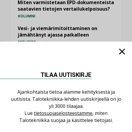
Miten varmistetaan EPD-dokumenteista
saatavien tietojen vertailukelpoisuus?
KOLUMNI
Vesi- ja viemärimitoittaminen on
jämähtänyt ajassa paikalleen
MIELIPIDE
KATSO KAIKKI
TILAA UUTISKIRJE
Ajankohtaista tietoa alamme kehityksestä ja
NIMITYKSET
uutisista. Talotekniikka-lehden uutiskirjeellä on jo
yli 3000 tilaajaa.
Lue
tietosuojaselosteestamme
, miten
Consti
Talotekniikka suojaa ja käsittelee tietojasi.
NIMITYKSET