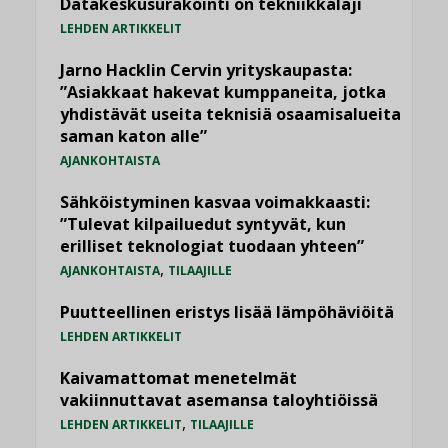
Datakeskusurakointi on tekniikkalaji
LEHDEN ARTIKKELIT
Jarno Hacklin Cervin yrityskaupasta:
”Asiakkaat hakevat kumppaneita, jotka
yhdistävät useita teknisiä osaamisalueita
saman katon alle”
AJANKOHTAISTA
Sähköistyminen kasvaa voimakkaasti:
”Tulevat kilpailuedut syntyvät, kun
erilliset teknologiat tuodaan yhteen”
,
AJANKOHTAISTA
TILAAJILLE
Puutteellinen eristys lisää lämpöhäviöitä
LEHDEN ARTIKKELIT
Kaivamattomat menetelmät
vakiinnuttavat asemansa taloyhtiöissä
,
LEHDEN ARTIKKELIT
TILAAJILLE