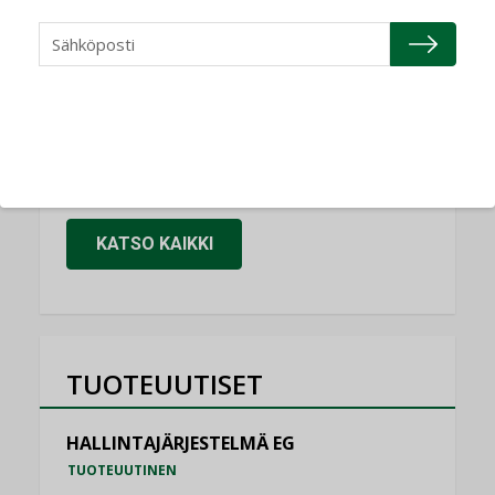
Refair
NIMITYKSET
Granlund Oy
NIMITYKSET
Schneider Electric
NIMITYKSET
KATSO KAIKKI
TUOTEUUTISET
HALLINTAJÄRJESTELMÄ EG
TUOTEUUTINEN