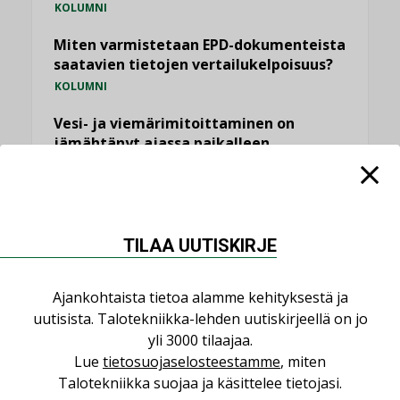
KOLUMNI
Miten varmistetaan EPD-dokumenteista
saatavien tietojen vertailukelpoisuus?
KOLUMNI
Vesi- ja viemärimitoittaminen on
jämähtänyt ajassa paikalleen
MIELIPIDE
KATSO KAIKKI
TILAA UUTISKIRJE
Ajankohtaista tietoa alamme kehityksestä ja
uutisista. Talotekniikka-lehden uutiskirjeellä on jo
NIMITYKSET
yli 3000 tilaajaa.
Lue
tietosuojaselosteestamme
, miten
Consti
Talotekniikka suojaa ja käsittelee tietojasi.