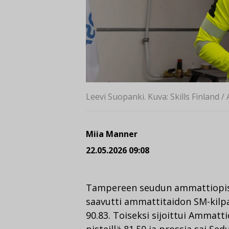
Leevi Suopanki. Kuva: Skills Finland 
Miia Manner
22.05.2026 09:08
Tampereen seudun ammattiopis
saavutti ammattitaidon SM-kilpa
90.83. Toiseksi sijoittui Ammatti
pisteillä 81.50 ja prossia sai Sed