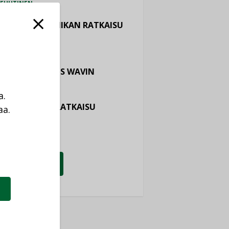
EUUTINEN
ASTOINTITEKNIIKAN RATKAISU
TEMAIR
EUUTINEN
OTURVALLISUUS WAVIN
EUUTINEN
a.
TIALÄMMITYSRATKAISU
aa.
ONOR
a
EUUTINEN
KATSO KAIKKI