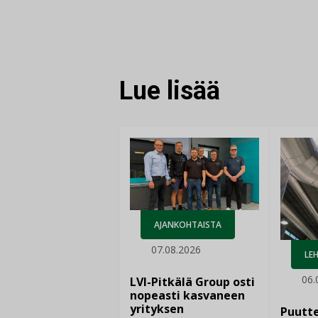
Lue lisää
AJANKOHTAISTA
07.08.2026
LEH
06.
LVI-Pitkälä Group osti
nopeasti kasvaneen
yrityksen
Puutte