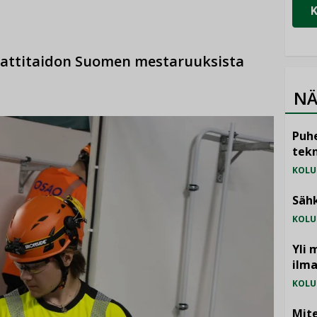
ammattitaidon Suomen mestaruuksista
NÄ
Puhe
tekn
KOLU
Sähk
KOLU
Yli 
ilm
KOLU
Mite