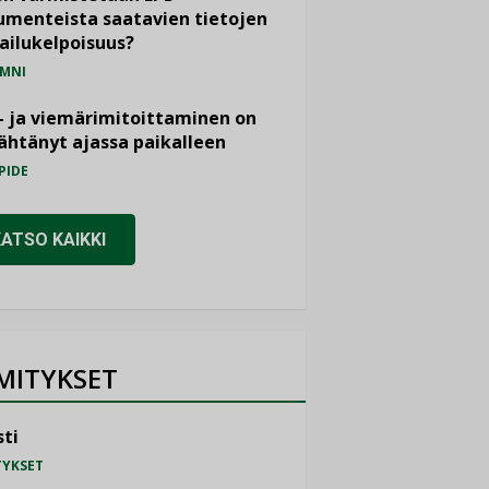
menteista saatavien tietojen
ailukelpoisuus?
MNI
- ja viemärimitoittaminen on
htänyt ajassa paikalleen
PIDE
KATSO KAIKKI
MITYKSET
ti
TYKSET