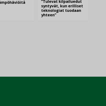
”Tulevat kilpailuedut
lämpöhäviöitä
syntyvät, kun erilliset
teknologiat tuodaan
yhteen”