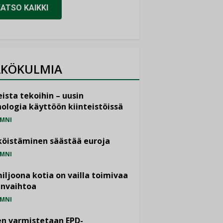
KATSO KAIKKI
KÖKULMIA
ista tekoihin – uusin
ologia käyttöön kiinteistöissä
MNI
öistäminen säästää euroja
MNI
miljoona kotia on vailla toimivaa
anvaihtoa
MNI
n varmistetaan EPD-