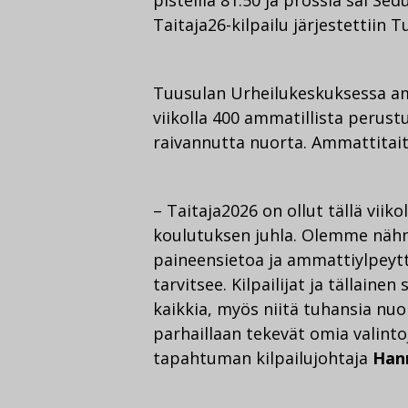
Taitaja26-kilpailu järjestettiin 
Tuusulan Urheilukeskuksessa amm
viikolla 400 ammatillista perustu
raivannutta nuorta. Ammattitait
– Taitaja2026 on ollut tällä vii
koulutuksen juhla. Olemme nähn
paineensietoa ja ammattiylpeytt
tarvitsee. Kilpailijat ja tällain
kaikkia, myös niitä tuhansia nuo
parhaillaan tekevät omia valinto
tapahtuman kilpailujohtaja
Han