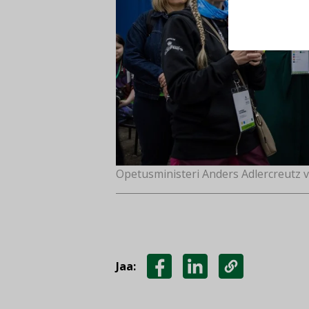
Opetusministeri Anders Adlercreutz v
Jaa:
JAA
JAA
KOPIOI
FACEBOOKISSA
LINKEDINISSÄ
LINKKI