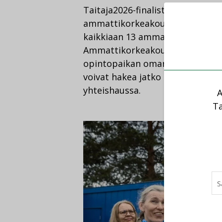
Taitaja2026-finalisteilla on mah
ammattikorkeakoulussa ilman pä
kaikkiaan 13 ammattikorkeakoul
Ammattikorkeakoulut mahdollistav
opintopaikan oman kisamenestyks
voivat hakea jatko opiskelupai
yhteishaussa.
A
Ta