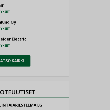
ir
TYKSET
nlund Oy
TYKSET
eider Electric
TYKSET
KATSO KAIKKI
OTEUUTISET
LINTAJÄRJESTELMÄ EG