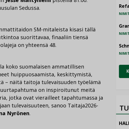
Refa
Tuusulan Sedussa.
NIMI
Gra
attitaidon SM-mitaleista kisasi tällä
NIMI
tkintoa suorittavaa, finaaliin tiensä
olajeja on yhteensä 48.
Schn
NIMI
kolla koko suomalaisen ammatillisen
eet huippuosaamista, keskittymistä,
ä – näitä taitoja tulevaisuuden työelämä
en suurtapahtuma on inspiroitunut meitä
ria, jotka ovat vierailleet tapahtumassa ja
jaan tulevaisuuteen, sanoo Taitaja2026-
TU
na Nyrönen
.
HAL