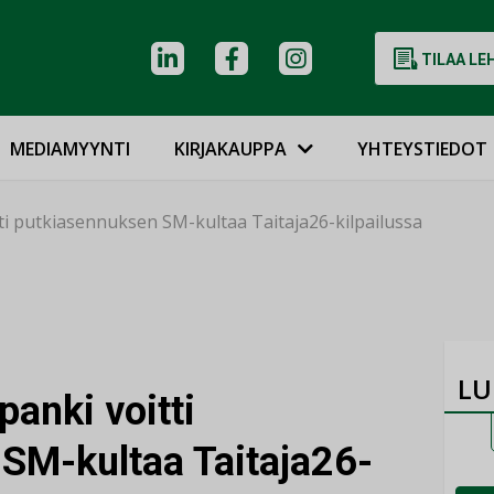
TILAA LE
MEDIAMYYNTI
KIRJAKAUPPA
YHTEYSTIEDOT
ti putkiasennuksen SM-kultaa Taitaja26-kilpailussa
LU
anki voitti
SM-kultaa Taitaja26-