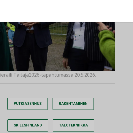
ieraili Taitaja2026-tapahtumassa 20.5.2026.
PUTKIASENNUS
RAKENTAMINEN
SKILLSFINLAND
TALOTEKNIIKKA