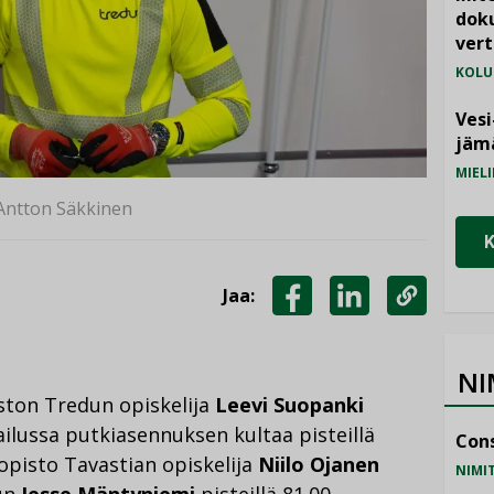
doku
vert
KOLU
Vesi
jämä
MIELI
/ Antton Säkkinen
Jaa:
JAA
JAA
KOPIOI
FACEBOOKISSA
LINKEDINISSÄ
LINKKI
NI
ton Tredun opiskelija
Leevi Suopanki
ilussa putkiasennuksen kultaa pisteillä
Cons
opisto Tavastian opiskelija
Niilo Ojanen
NIMI
un
Jesse Mäntyniemi
pisteillä 81.00.