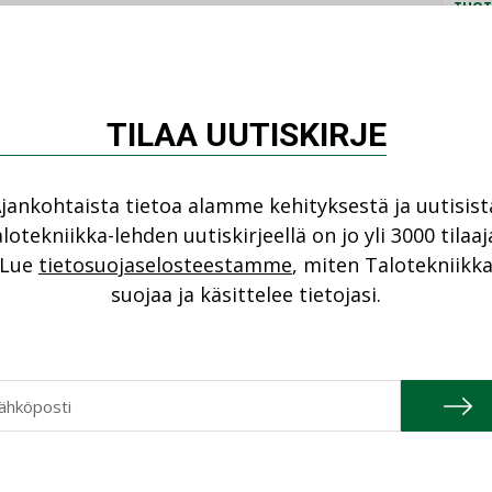
TUOT
dollisuus varmistaa jatko-opiskelupaikka
äsykokeita. Taitaja-väylässä mukana on
ILM
SYS
ua Helsingistä Rovaniemelle.
at yhteensä 360 Taitaja-finalistille jatko-
TUOT
TILAA UUTISKIRJE
ensä perusteella. Taitaja2026-finalistit
PAL
kkaa ammattikorkeakoulussa kevään toisessa
TUOT
jankohtaista tietoa alamme kehityksestä ja uutisist
LAT
lotekniikka-lehden uutiskirjeellä on jo yli 3000 tilaaj
UP
Lue
tietosuojaselosteestamme
, miten Talotekniikk
TUOT
suojaa ja käsittelee tietojasi.