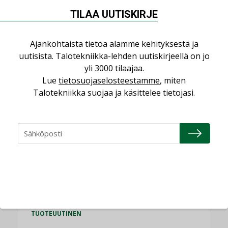
NIMITYKSET
TILAA UUTISKIRJE
Granlund Oy
Ajankohtaista tietoa alamme kehityksestä ja
NIMITYKSET
uutisista. Talotekniikka-lehden uutiskirjeellä on jo
Schneider Electric
yli 3000 tilaajaa.
NIMITYKSET
Lue
tietosuojaselosteestamme
, miten
Talotekniikka suojaa ja käsittelee tietojasi.
KATSO KAIKKI
TUOTEUUTISET
HALLINTAJÄRJESTELMÄ EG
TUOTEUUTINEN