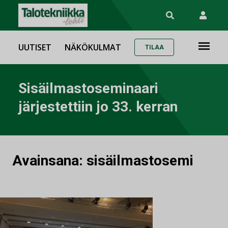
UUTISET
NÄKÖKULMAT
TILAA
Sisäilmastoseminaari
järjestettiin jo 33. kerran
Avainsana:
sisäilmastosemi