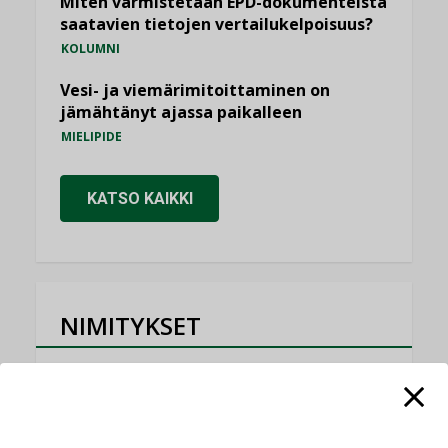
Miten varmistetaan EPD-dokumenteista
saatavien tietojen vertailukelpoisuus?
KOLUMNI
Vesi- ja viemärimitoittaminen on
jämähtänyt ajassa paikalleen
MIELIPIDE
KATSO KAIKKI
NIMITYKSET
Consti
NIMITYKSET
Refair