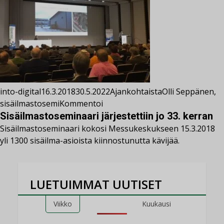
into-digital
16.3.2018
30.5.2022
Ajankohtaista
Olli Seppänen
,
sisäilmastosemi
Kommentoi
Sisäilmastoseminaari järjestettiin jo 33. kerran
Sisäilmastoseminaari kokosi Messukeskukseen 15.3.2018
yli 1300 sisäilma-asioista kiinnostunutta kävijää.
LUETUIMMAT UUTISET
Viikko
Kuukausi