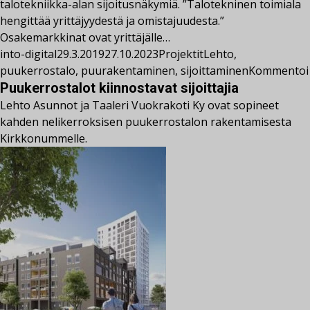
talotekniikka-alan sijoitusnäkymiä. ”Talotekninen toimiala
hengittää yrittäjyydestä ja omistajuudesta.”
Osakemarkkinat ovat yrittäjälle…
into-digital
29.3.2019
27.10.2023
Projektit
Lehto
,
puukerrostalo
,
puurakentaminen
,
sijoittaminen
Kommentoi
Puukerrostalot kiinnostavat sijoittajia
Lehto Asunnot ja Taaleri Vuokrakoti Ky ovat sopineet
kahden nelikerroksisen puukerrostalon rakentamisesta
Kirkkonummelle.