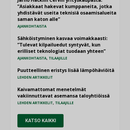
Jarno Hacklin Cervin yrityskaupasta:
”Asiakkaat hakevat kumppaneita, jotka
yhdistävät useita teknisiä osaamisalueita
saman katon alle”
AJANKOHTAISTA
Sähköistyminen kasvaa voimakkaasti:
”Tulevat kilpailuedut syntyvät, kun
erilliset teknologiat tuodaan yhteen”
,
AJANKOHTAISTA
TILAAJILLE
Puutteellinen eristys lisää lämpöhäviöitä
LEHDEN ARTIKKELIT
Kaivamattomat menetelmät
vakiinnuttavat asemansa taloyhtiöissä
,
LEHDEN ARTIKKELIT
TILAAJILLE
KATSO KAIKKI