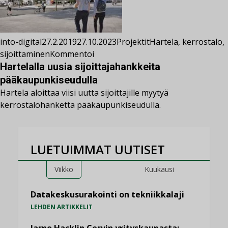
into-digital
27.2.2019
27.10.2023
Projektit
Hartela
,
kerrostalo
,
sijoittaminen
Kommentoi
Hartelalla uusia sijoittajahankkeita
pääkaupunkiseudulla
Hartela aloittaa viisi uutta sijoittajille myytyä
kerrostalohanketta pääkaupunkiseudulla.
LUETUIMMAT UUTISET
Viikko
Kuukausi
Datakeskusurakointi on tekniikkalaji
LEHDEN ARTIKKELIT