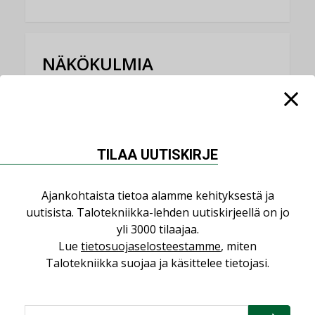
NÄKÖKULMIA
Puheista tekoihin – uusin teknologia
käyttöön kiinteistöissä
KOLUMNI
TILAA UUTISKIRJE
Sähköistäminen säästää euroja
KOLUMNI
Ajankohtaista tietoa alamme kehityksestä ja
Yli miljoona kotia on vailla toimivaa
uutisista. Talotekniikka-lehden uutiskirjeellä on jo
ilmanvaihtoa
yli 3000 tilaajaa.
KOLUMNI
Lue
tietosuojaselosteestamme
, miten
Talotekniikka suojaa ja käsittelee tietojasi.
Miten varmistetaan EPD-dokumenteista
saatavien tietojen vertailukelpoisuus?
KOLUMNI