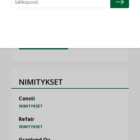
Vesi- ja viemärimitoittaminen on
jämähtänyt ajassa paikalleen
MIELIPIDE
KATSO KAIKKI
NIMITYKSET
Consti
NIMITYKSET
Refair
NIMITYKSET
Granlund Oy