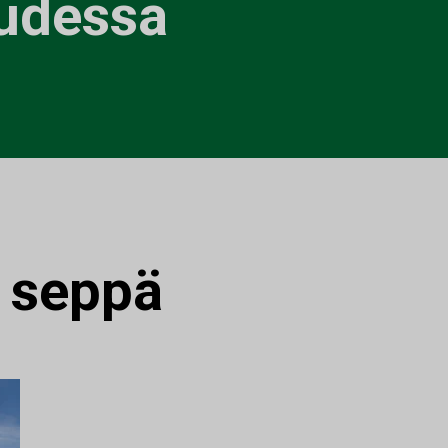
udessa
:
seppä