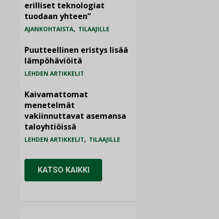
erilliset teknologiat
tuodaan yhteen”
,
AJANKOHTAISTA
TILAAJILLE
Puutteellinen eristys lisää
lämpöhäviöitä
LEHDEN ARTIKKELIT
Kaivamattomat
menetelmät
vakiinnuttavat asemansa
taloyhtiöissä
,
LEHDEN ARTIKKELIT
TILAAJILLE
KATSO KAIKKI