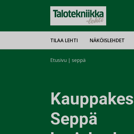
TILAA LEHTI
NÄKÖISLEHDET
Etusivu
|
seppä
Kauppakes
Seppä