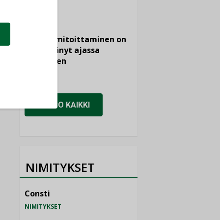
KOLUMNI
Vesi- ja
viemärimitoittaminen on
jämähtänyt ajassa
paikalleen
MIELIPIDE
KATSO KAIKKI
NIMITYKSET
Consti
NIMITYKSET