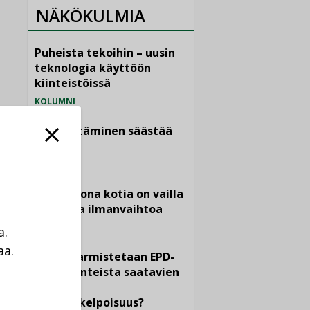
NÄKÖKULMIA
Puheista tekoihin – uusin
teknologia käyttöön
kiinteistöissä
KOLUMNI
Sähköistäminen säästää
euroja
KOLUMNI
Yli miljoona kotia on vailla
toimivaa ilmanvaihtoa
KOLUMNI
a.
aa.
Miten varmistetaan EPD-
a
dokumenteista saatavien
tietojen
vertailukelpoisuus?