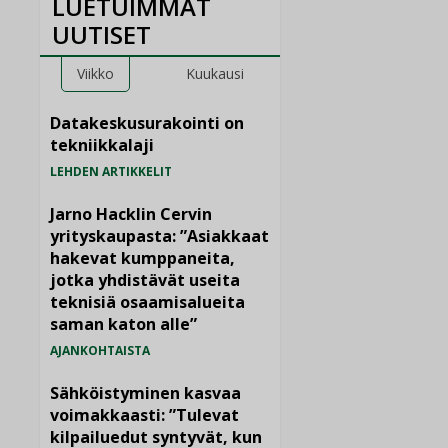
LUETUIMMAT
UUTISET
Viikko
Kuukausi
Datakeskusurakointi on
tekniikkalaji
LEHDEN ARTIKKELIT
Jarno Hacklin Cervin
yrityskaupasta: ”Asiakkaat
hakevat kumppaneita,
jotka yhdistävät useita
teknisiä osaamisalueita
saman katon alle”
AJANKOHTAISTA
Sähköistyminen kasvaa
voimakkaasti: ”Tulevat
kilpailuedut syntyvät, kun