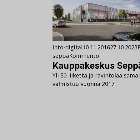
into-digital
10.11.2016
27.10.2023
seppä
Kommentoi
Kauppakeskus Seppä
Yli 50 liikettä ja ravintolaa sa
valmistuu vuonna 2017.