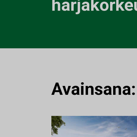
harjakorke
Avainsana