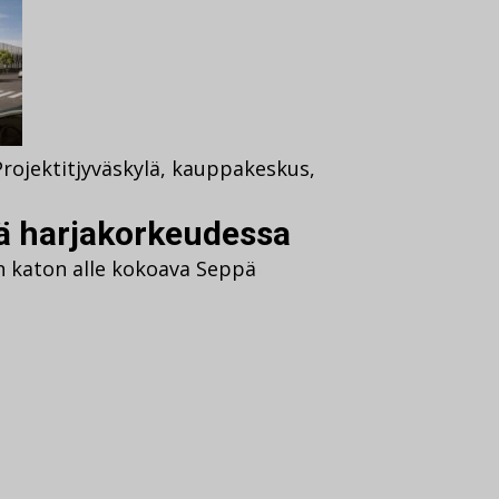
Projektit
jyväskylä
,
kauppakeskus
,
 harjakorkeudessa
man katon alle kokoava Seppä