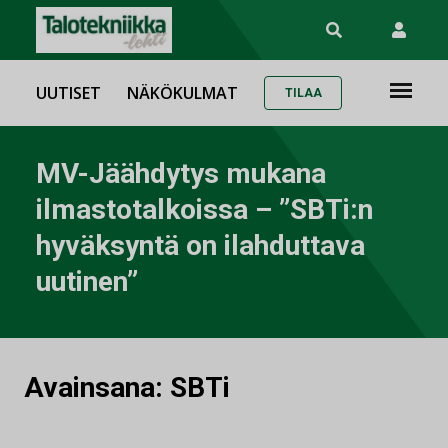
UUTISET
NÄKÖKULMAT
TILAA
MV-Jäähdytys mukana
ilmastotalkoissa – ”SBTi:n
hyväksyntä on ilahduttava
uutinen”
Avainsana:
SBTi