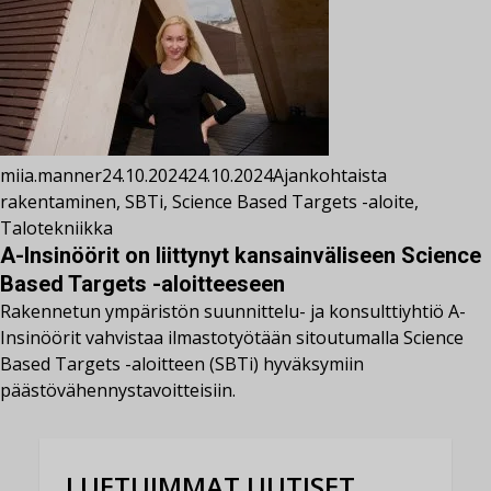
miia.manner
24.10.2024
24.10.2024
Ajankohtaista
rakentaminen
,
SBTi
,
Science Based Targets -aloite
,
Talotekniikka
A-Insinöörit on liittynyt kansainväliseen Science
Based Targets -aloitteeseen
Rakennetun ympäristön suunnittelu- ja konsulttiyhtiö A-
Insinöörit vahvistaa ilmastotyötään sitoutumalla Science
Based Targets -aloitteen (SBTi) hyväksymiin
päästövähennystavoitteisiin.
LUETUIMMAT UUTISET