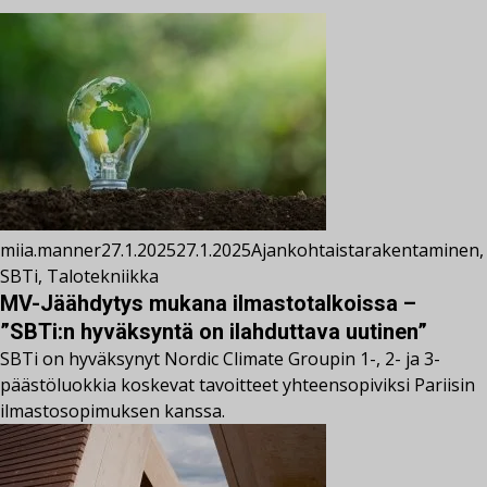
miia.manner
27.1.2025
27.1.2025
Ajankohtaista
rakentaminen
,
SBTi
,
Talotekniikka
MV-Jäähdytys mukana ilmastotalkoissa –
”SBTi:n hyväksyntä on ilahduttava uutinen”
SBTi on hyväksynyt Nordic Climate Groupin 1-, 2- ja 3-
päästöluokkia koskevat tavoitteet yhteensopiviksi Pariisin
ilmastosopimuksen kanssa.