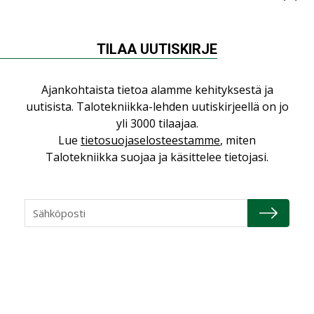
Yli miljoona kotia on vailla toimivaa
ilmanvaihtoa
KOLUMNI
TILAA UUTISKIRJE
Miten varmistetaan EPD-dokumenteista
saatavien tietojen vertailukelpoisuus?
Ajankohtaista tietoa alamme kehityksestä ja
KOLUMNI
uutisista. Talotekniikka-lehden uutiskirjeellä on jo
yli 3000 tilaajaa.
Vesi- ja viemärimitoittaminen on
jämähtänyt ajassa paikalleen
Lue
tietosuojaselosteestamme
, miten
Talotekniikka suojaa ja käsittelee tietojasi.
MIELIPIDE
KATSO KAIKKI
NIMITYKSET