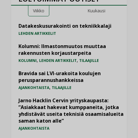
Viikko
Kuukausi
Datakeskusurakointi on tekniikkalaji
LEHDEN ARTIKKELIT
Kolumni: Ilmastonmuutos muuttaa
rakennusten korjaustarpeita
,
,
KOLUMNI
LEHDEN ARTIKKELIT
TILAAJILLE
Bravida sai LVI-urakoita koulujen
perusparannushankkeissa
,
AJANKOHTAISTA
TILAAJILLE
Jarno Hacklin Cervin yrityskaupasta:
”Asiakkaat hakevat kumppaneita, jotka
yhdistävät useita teknisiä osaamisalueita
saman katon alle”
AJANKOHTAISTA