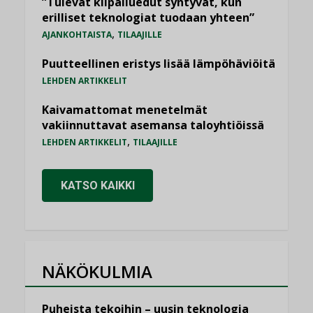
”Tulevat kilpailuedut syntyvät, kun
erilliset teknologiat tuodaan yhteen”
,
AJANKOHTAISTA
TILAAJILLE
Puutteellinen eristys lisää lämpöhäviöitä
LEHDEN ARTIKKELIT
Kaivamattomat menetelmät
vakiinnuttavat asemansa taloyhtiöissä
,
LEHDEN ARTIKKELIT
TILAAJILLE
KATSO KAIKKI
NÄKÖKULMIA
Puheista tekoihin – uusin teknologia