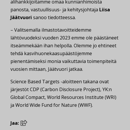
alihankkijoitamme omaa kunnianhimoista
panosta, vastuullisuus- ja kehitysjohtaja
Liisa
Jäätvuori
sanoo tiedotteessa.
– Valitsemalla ilmastotavoitteidemme
lähtövuodeksi vuoden 2023 emme ole päästäneet
itseämmekään ihan helpolla. Olemme jo ehtineet
tehdä kasvihuonekaasupäästöjemme
pienentämiseksi monia vaikuttavia toimenpiteitä
vuosien mittaan, Jäätvuori jatkaa.
Science Based Targets -aloitteen takana ovat
järjestöt CDP (Carbon Disclosure Project), YK:n
Global Compact, World Resources Institute (WRI)
ja World Wide Fund for Nature (WWF).
Jaa: