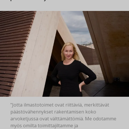
"Jotta ilmastotoimet ovat riittäviä, merkittävät
päästövähennykset rakentamisen koko
arvoketjussa ovat välttämättömiä. Me odotamme
myös omilta toimittajiltamme ja