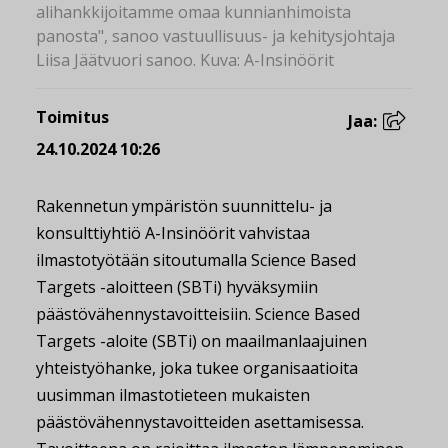
alihankkijoitamme omaa kunnianhimoista
panosta", sanoo vastuullisuus- ja kehitysjohtaja
Liisa Jäätvuori sanoo. Kuva: A-Insinöörit
Toimitus
Jaa:
24.10.2024 10:26
Rakennetun ympäristön suunnittelu- ja
konsulttiyhtiö A-Insinöörit vahvistaa
ilmastotyötään sitoutumalla Science Based
Targets -aloitteen (SBTi) hyväksymiin
päästövähennystavoitteisiin. Science Based
Targets -aloite (SBTi) on maailmanlaajuinen
yhteistyöhanke, joka tukee organisaatioita
uusimman ilmastotieteen mukaisten
päästövähennystavoitteiden asettamisessa.