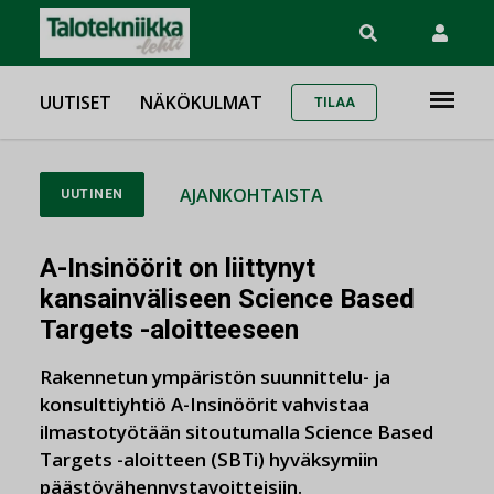
UUTISET
NÄKÖKULMAT
TILAA
AJANKOHTAISTA
UUTINEN
A-Insinöörit on liittynyt
kansainväliseen Science Based
Targets -aloitteeseen
Rakennetun ympäristön suunnittelu- ja
konsulttiyhtiö A-Insinöörit vahvistaa
ilmastotyötään sitoutumalla Science Based
Targets -aloitteen (SBTi) hyväksymiin
päästövähennystavoitteisiin.