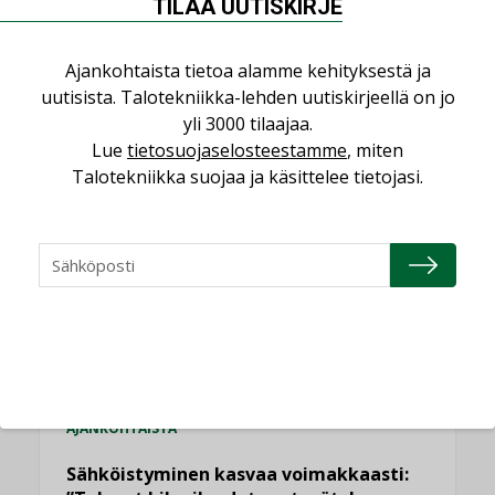
TILAA UUTISKIRJE
Ajankohtaista tietoa alamme kehityksestä ja
uutisista. Talotekniikka-lehden uutiskirjeellä on jo
yli 3000 tilaajaa.
Lue
tietosuojaselosteestamme
, miten
LUETUIMMAT UUTISET
Talotekniikka suojaa ja käsittelee tietojasi.
Viikko
Kuukausi
Datakeskusurakointi on tekniikkalaji
LEHDEN ARTIKKELIT
Jarno Hacklin Cervin yrityskaupasta:
”Asiakkaat hakevat kumppaneita, jotka
yhdistävät useita teknisiä osaamisalueita
saman katon alle”
AJANKOHTAISTA
Sähköistyminen kasvaa voimakkaasti: