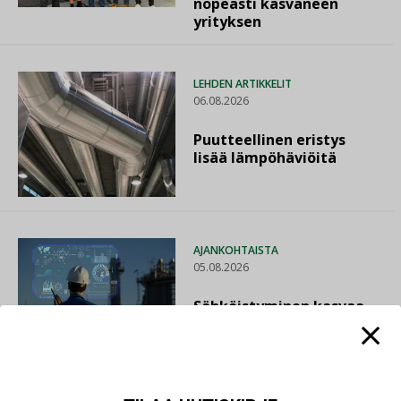
nopeasti kasvaneen
yrityksen
LEHDEN ARTIKKELIT
06.08.2026
Puutteellinen eristys
lisää lämpöhäviöitä
AJANKOHTAISTA
05.08.2026
Sähköistyminen kasvaa
voimakkaasti: ”Tulevat
kilpailuedut syntyvät,
kun erilliset
teknologiat tuodaan
yhteen”