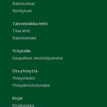
Näkökulmat
Nimitykset
Talotekniikka-lehti
Tilaa lehti
Näköislehdet
Yrityksille
Kaupalliset viestintäpalvelut
Ota yhteyttä
Yhteystiedot
Yhteydenottolomake
Kirjat
Kirjakauppa