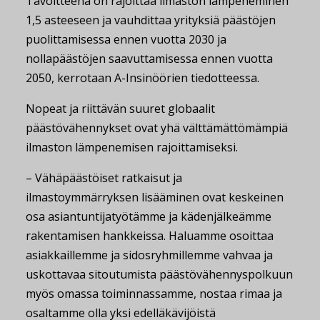
Tavoitteena on rajoittaa ilmaston lämpeneminen
1,5 asteeseen ja vauhdittaa yrityksiä päästöjen
puolittamisessa ennen vuotta 2030 ja
nollapäästöjen saavuttamisessa ennen vuotta
2050, kerrotaan A-Insinöörien tiedotteessa.
Nopeat ja riittävän suuret globaalit
päästövähennykset ovat yhä välttämättömämpiä
ilmaston lämpenemisen rajoittamiseksi.
– Vähäpäästöiset ratkaisut ja
ilmastoymmärryksen lisääminen ovat keskeinen
osa asiantuntijatyötämme ja kädenjälkeämme
rakentamisen hankkeissa. Haluamme osoittaa
asiakkaillemme ja sidosryhmillemme vahvaa ja
uskottavaa sitoutumista päästövähennyspolkuun
myös omassa toiminnassamme, nostaa rimaa ja
osaltamme olla yksi edelläkävijöistä