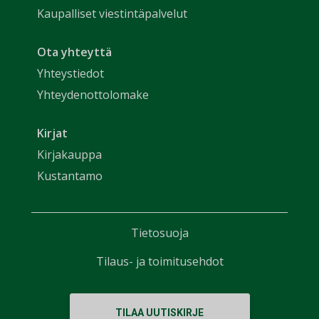
Kaupalliset viestintäpalvelut
Ota yhteyttä
Yhteystiedot
Yhteydenottolomake
Kirjat
Kirjakauppa
Kustantamo
Tietosuoja
Tilaus- ja toimitusehdot
TILAA UUTISKIRJE