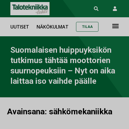
UUTISET
NÄKÖKULMAT
TILAA
Suomalaisen huippuyksikön
tutkimus tähtää moottorien
suurnopeuksiin – Nyt on aika
laittaa iso vaihde päälle
Avainsana:
sähkömekaniikka