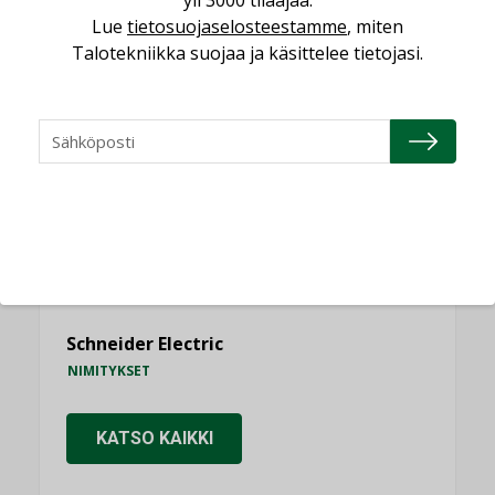
yli 3000 tilaajaa.
Lue
tietosuojaselosteestamme
, miten
Talotekniikka suojaa ja käsittelee tietojasi.
NIMITYKSET
Consti
NIMITYKSET
Refair
NIMITYKSET
Granlund Oy
NIMITYKSET
Schneider Electric
NIMITYKSET
KATSO KAIKKI