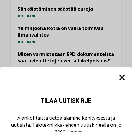
Sähköistäminen säästää euroja
KOLUMNI
Yli miljoona kotia on vailla toimivaa
ilmanvaihtoa
KOLUMNI
Miten varmistetaan EPD-dokumenteista
saatavien tietojen vertailukelpoisuus?
KOLUMNI
Vesi- ja viemärimitoittaminen on
jämähtänyt ajassa paikalleen
MIELIPIDE
TILAA UUTISKIRJE
KATSO KAIKKI
Ajankohtaista tietoa alamme kehityksestä ja
uutisista. Talotekniikka-lehden uutiskirjeellä on jo