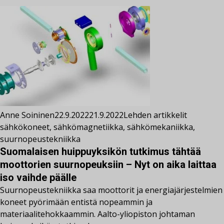
Anne Soininen
22.9.2022
21.9.2022
Lehden artikkelit
sähkökoneet
,
sähkömagnetiikka
,
sähkömekaniikka
,
suurnopeustekniikka
Suomalaisen huippuyksikön tutkimus tähtää
moottorien suurnopeuksiin – Nyt on aika laittaa
iso vaihde päälle
Suurnopeustekniikka saa moottorit ja energiajärjestelmien
koneet pyörimään entistä nopeammin ja
materiaalitehokkaammin. Aalto-yliopiston johtaman