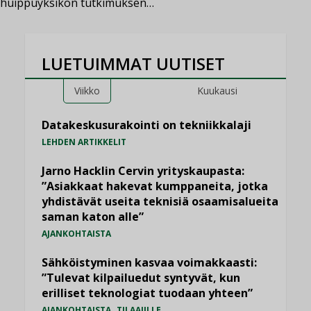
huippuyksikön tutkimuksen…
LUETUIMMAT UUTISET
Viikko
Kuukausi
Datakeskusurakointi on tekniikkalaji
LEHDEN ARTIKKELIT
Jarno Hacklin Cervin yrityskaupasta:
”Asiakkaat hakevat kumppaneita, jotka
yhdistävät useita teknisiä osaamisalueita
saman katon alle”
AJANKOHTAISTA
Sähköistyminen kasvaa voimakkaasti:
”Tulevat kilpailuedut syntyvät, kun
erilliset teknologiat tuodaan yhteen”
,
AJANKOHTAISTA
TILAAJILLE