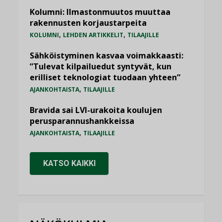
Kolumni: Ilmastonmuutos muuttaa
rakennusten korjaustarpeita
,
,
KOLUMNI
LEHDEN ARTIKKELIT
TILAAJILLE
Sähköistyminen kasvaa voimakkaasti:
”Tulevat kilpailuedut syntyvät, kun
erilliset teknologiat tuodaan yhteen”
,
AJANKOHTAISTA
TILAAJILLE
Bravida sai LVI-urakoita koulujen
perusparannushankkeissa
,
AJANKOHTAISTA
TILAAJILLE
KATSO KAIKKI