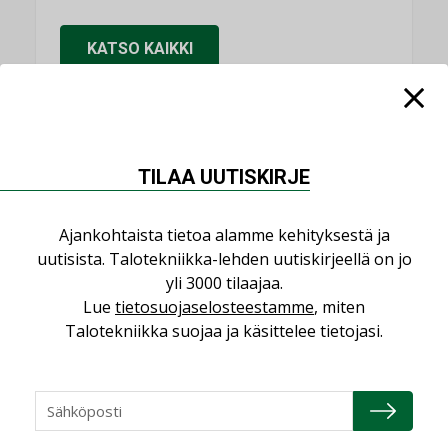
KATSO KAIKKI
NIMITYKSET
TILAA UUTISKIRJE
Consti
Ajankohtaista tietoa alamme kehityksestä ja
NIMITYKSET
uutisista. Talotekniikka-lehden uutiskirjeellä on jo
yli 3000 tilaajaa.
Refair
Lue
tietosuojaselosteestamme
, miten
NIMITYKSET
Talotekniikka suojaa ja käsittelee tietojasi.
Granlund Oy
NIMITYKSET
Schneider Electric