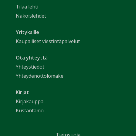
Tilaa lehti
Näköislehdet
Yrityksille
Kaupalliset viestintäpalvelut
Ota yhteyttä
Yhteystiedot
Yhteydenottolomake
Kirjat
Kirjakauppa
Kustantamo
Tietosuoja