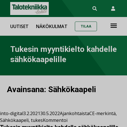
UUTISET
NÄKÖKULMAT
TILAA
Tukesin myyntikielto kahdelle
sähkökaapelille
Avainsana:
Sähkökaapeli
into-digital
3.2.2021
30.5.2022
Ajankohtaista
CE-merkintä
,
Sähkökaapeli
,
tukes
Kommentoi