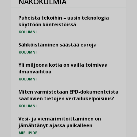
NÄKÖKULMIA
Puheista tekoihin – uusin teknologia
käyttöön kiinteistöissä
KOLUMNI
Sähköistäminen säästää euroja
KOLUMNI
Yli miljoona kotia on vailla toimivaa
ilmanvaihtoa
KOLUMNI
Miten varmistetaan EPD-dokumenteista
saatavien tietojen vertailukelpoisuus?
KOLUMNI
Vesi- ja viemärimitoittaminen on
jämähtänyt ajassa paikalleen
MIELIPIDE