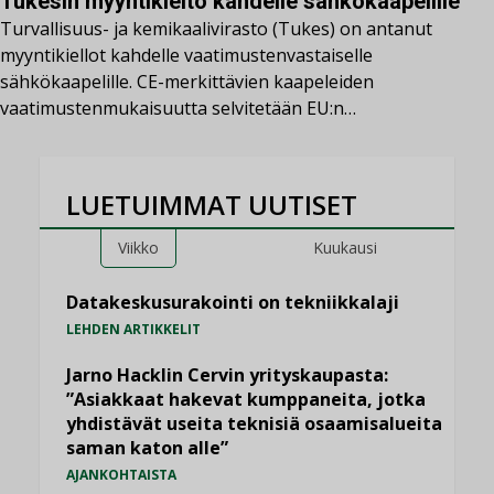
Tukesin myyntikielto kahdelle sähkökaapelille
Turvallisuus- ja kemikaalivirasto (Tukes) on antanut
myyntikiellot kahdelle vaatimustenvastaiselle
sähkökaapelille. CE-merkittävien kaapeleiden
vaatimustenmukaisuutta selvitetään EU:n…
LUETUIMMAT UUTISET
Viikko
Kuukausi
Datakeskusurakointi on tekniikkalaji
LEHDEN ARTIKKELIT
Jarno Hacklin Cervin yrityskaupasta:
”Asiakkaat hakevat kumppaneita, jotka
yhdistävät useita teknisiä osaamisalueita
saman katon alle”
AJANKOHTAISTA