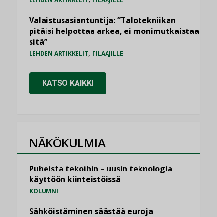
LEHDEN ARTIKKELIT
TILAAJILLE
Valaistusasiantuntija: ”Talotekniikan
pitäisi helpottaa arkea, ei monimutkaistaa
sitä”
,
LEHDEN ARTIKKELIT
TILAAJILLE
KATSO KAIKKI
NÄKÖKULMIA
Puheista tekoihin – uusin teknologia
käyttöön kiinteistöissä
KOLUMNI
Sähköistäminen säästää euroja