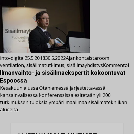
into-digital
25.5.2018
30.5.2022
Ajankohtaista
room
ventilation
,
sisäilmatutkimus
,
sisäilmayhdistys
Kommentoi
Ilmanvaihto- ja sisäilmaekspertit kokoontuvat
Espoossa
Kesäkuun alussa Otaniemessä järjestettävässä
kansainvälisessä konferenssissa esitetään yli 200
tutkimuksen tuloksia ympäri maailmaa sisäilmatekniikan
alueelta.