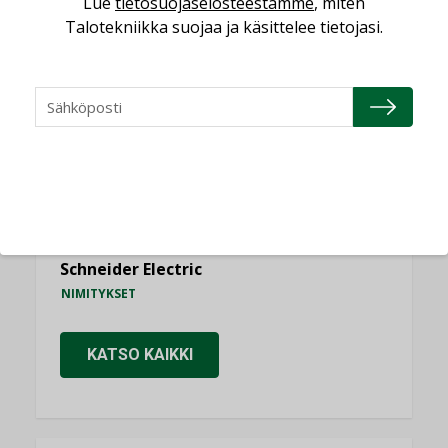
Lue
tietosuojaselosteestamme
, miten
NIMITYKSET
Talotekniikka suojaa ja käsittelee tietojasi.
Consti
NIMITYKSET
Refair
NIMITYKSET
Granlund Oy
NIMITYKSET
Schneider Electric
NIMITYKSET
KATSO KAIKKI