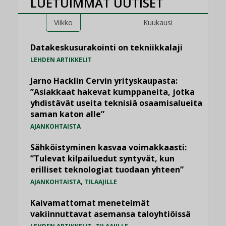
LUETUIMMAT UUTISET
Viikko
Kuukausi
Datakeskusurakointi on tekniikkalaji
LEHDEN ARTIKKELIT
Jarno Hacklin Cervin yrityskaupasta:
”Asiakkaat hakevat kumppaneita, jotka
yhdistävät useita teknisiä osaamisalueita
saman katon alle”
AJANKOHTAISTA
Sähköistyminen kasvaa voimakkaasti:
”Tulevat kilpailuedut syntyvät, kun
erilliset teknologiat tuodaan yhteen”
,
AJANKOHTAISTA
TILAAJILLE
Kaivamattomat menetelmät
vakiinnuttavat asemansa taloyhtiöissä
,