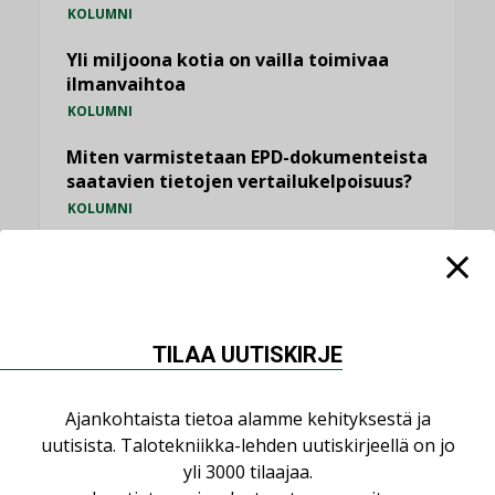
KOLUMNI
Yli miljoona kotia on vailla toimivaa
ilmanvaihtoa
KOLUMNI
Miten varmistetaan EPD-dokumenteista
saatavien tietojen vertailukelpoisuus?
KOLUMNI
Vesi- ja viemärimitoittaminen on
jämähtänyt ajassa paikalleen
MIELIPIDE
TILAA UUTISKIRJE
KATSO KAIKKI
Ajankohtaista tietoa alamme kehityksestä ja
uutisista. Talotekniikka-lehden uutiskirjeellä on jo
yli 3000 tilaajaa.