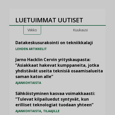
LUETUIMMAT UUTISET
Viikko
Kuukausi
Datakeskusurakointi on tekniikkalaji
LEHDEN ARTIKKELIT
Jarno Hacklin Cervin yrityskaupasta:
”Asiakkaat hakevat kumppaneita, jotka
yhdistävät useita teknisiä osaamisalueita
saman katon alle”
AJANKOHTAISTA
Sähköistyminen kasvaa voimakkaasti:
”Tulevat kilpailuedut syntyvät, kun
erilliset teknologiat tuodaan yhteen”
,
AJANKOHTAISTA
TILAAJILLE