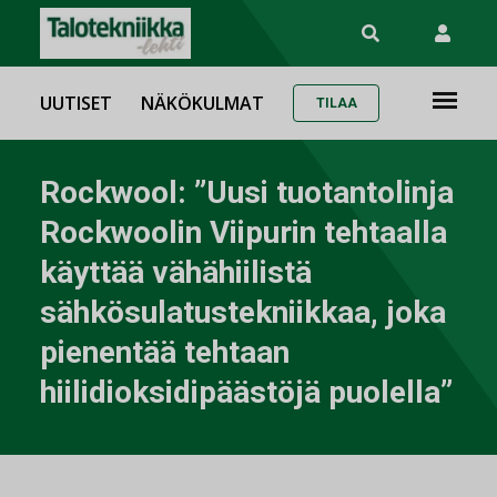
UUTISET
NÄKÖKULMAT
TILAA
Rockwool: ”Uusi tuotantolinja
Rockwoolin Viipurin tehtaalla
käyttää vähähiilistä
sähkösulatustekniikkaa, joka
pienentää tehtaan
hiilidioksidipäästöjä puolella”