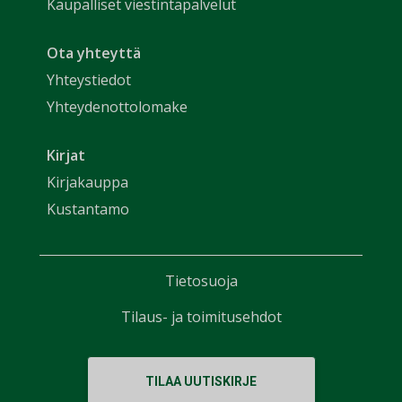
Kaupalliset viestintäpalvelut
Ota yhteyttä
Yhteystiedot
Yhteydenottolomake
Kirjat
Kirjakauppa
Kustantamo
Tietosuoja
Tilaus- ja toimitusehdot
TILAA UUTISKIRJE