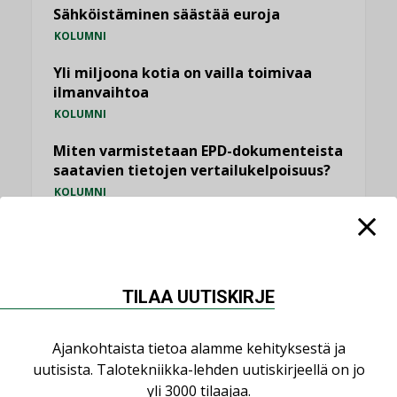
Sähköistäminen säästää euroja
KOLUMNI
Yli miljoona kotia on vailla toimivaa
ilmanvaihtoa
KOLUMNI
Miten varmistetaan EPD-dokumenteista
saatavien tietojen vertailukelpoisuus?
KOLUMNI
Vesi- ja viemärimitoittaminen on
jämähtänyt ajassa paikalleen
MIELIPIDE
TILAA UUTISKIRJE
KATSO KAIKKI
Ajankohtaista tietoa alamme kehityksestä ja
uutisista. Talotekniikka-lehden uutiskirjeellä on jo
yli 3000 tilaajaa.