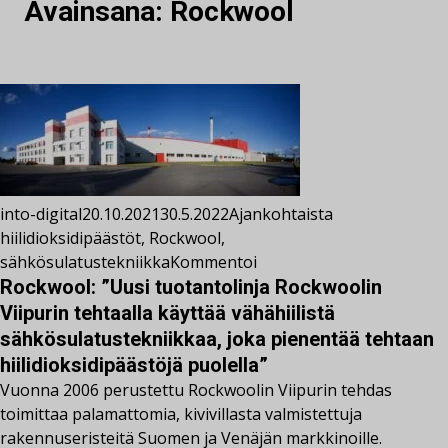
Avainsana:
Rockwool
into-digital
20.10.2021
30.5.2022
Ajankohtaista
hiilidioksidipäästöt
,
Rockwool
,
sähkösulatustekniikka
Kommentoi
Rockwool: ”Uusi tuotantolinja Rockwoolin
Viipurin tehtaalla käyttää vähähiilistä
sähkösulatustekniikkaa, joka pienentää tehtaan
hiilidioksidipäästöjä puolella”
Vuonna 2006 perustettu Rockwoolin Viipurin tehdas
toimittaa palamattomia, kivivillasta valmistettuja
rakennuseristeitä Suomen ja Venäjän markkinoille.