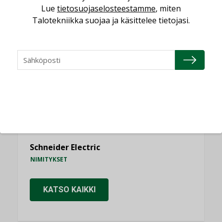
Lue
tietosuojaselosteestamme
, miten
NIMITYKSET
Talotekniikka suojaa ja käsittelee tietojasi.
Consti
NIMITYKSET
Refair
NIMITYKSET
Granlund Oy
NIMITYKSET
Schneider Electric
NIMITYKSET
KATSO KAIKKI