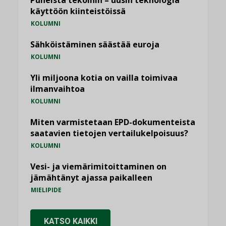
Puheista tekoihin – uusin teknologia
käyttöön kiinteistöissä
KOLUMNI
Sähköistäminen säästää euroja
KOLUMNI
Yli miljoona kotia on vailla toimivaa
ilmanvaihtoa
KOLUMNI
Miten varmistetaan EPD-dokumenteista
saatavien tietojen vertailukelpoisuus?
KOLUMNI
Vesi- ja viemärimitoittaminen on
jämähtänyt ajassa paikalleen
MIELIPIDE
KATSO KAIKKI