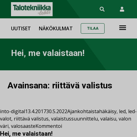
UUTISET
NÄKÖKULMAT
TILAA
Hei, me valaistaan!
Avainsana:
riittävä valistus
into-digital
13.4.2017
30.5.2022
Ajankohtaista
häkäisy
,
led
,
led-
valot
,
riittävä valistus
,
valaistussuunnittelu
,
valaisu
,
valon
väri
,
valosaaste
Kommentoi
Hei, me valaistaan!