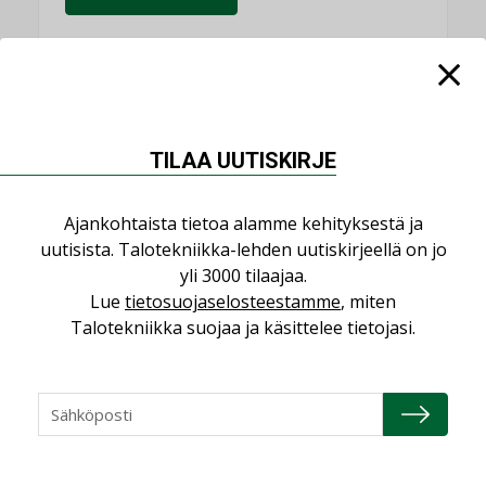
NIMITYKSET
TILAA UUTISKIRJE
Consti
NIMITYKSET
Ajankohtaista tietoa alamme kehityksestä ja
uutisista. Talotekniikka-lehden uutiskirjeellä on jo
Refair
yli 3000 tilaajaa.
NIMITYKSET
Lue
tietosuojaselosteestamme
, miten
Talotekniikka suojaa ja käsittelee tietojasi.
Granlund Oy
NIMITYKSET
Schneider Electric
NIMITYKSET