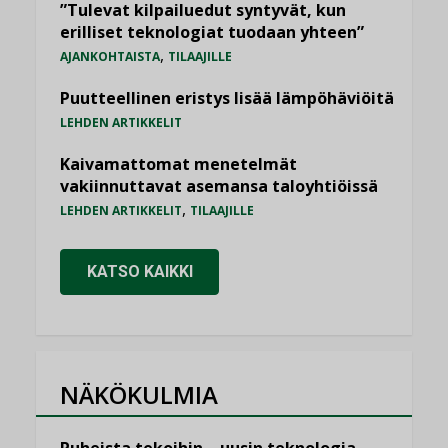
”Tulevat kilpailuedut syntyvät, kun
erilliset teknologiat tuodaan yhteen”
,
AJANKOHTAISTA
TILAAJILLE
Puutteellinen eristys lisää lämpöhäviöitä
LEHDEN ARTIKKELIT
Kaivamattomat menetelmät
vakiinnuttavat asemansa taloyhtiöissä
,
LEHDEN ARTIKKELIT
TILAAJILLE
KATSO KAIKKI
NÄKÖKULMIA