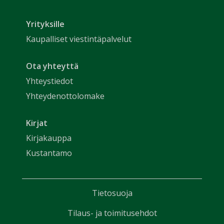
Yrityksille
Kaupalliset viestintäpalvelut
Ota yhteyttä
Yhteystiedot
Yhteydenottolomake
Kirjat
Kirjakauppa
Kustantamo
Tietosuoja
Tilaus- ja toimitusehdot