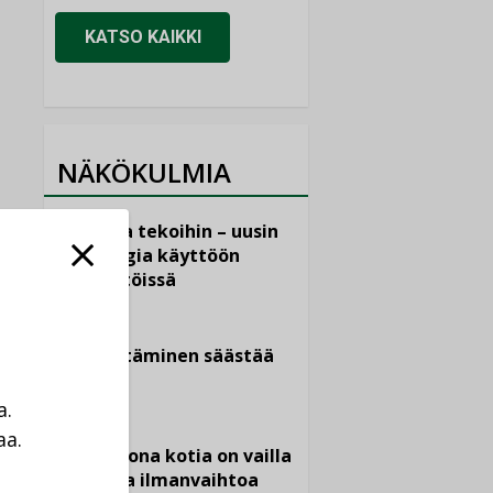
KATSO KAIKKI
NÄKÖKULMIA
Puheista tekoihin – uusin
teknologia käyttöön
kiinteistöissä
KOLUMNI
Sähköistäminen säästää
euroja
a.
KOLUMNI
aa.
Yli miljoona kotia on vailla
a
toimivaa ilmanvaihtoa