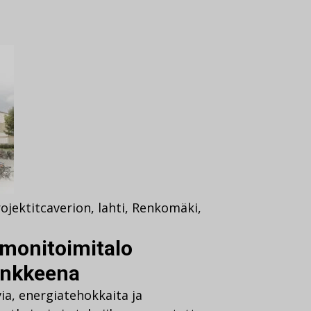
ojektit
caverion
,
lahti
,
Renkomäki
,
monitoimitalo
ankkeena
a, energiatehokkaita ja