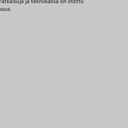
ratkaisuja ja tekniikassa on otettu
vuus.