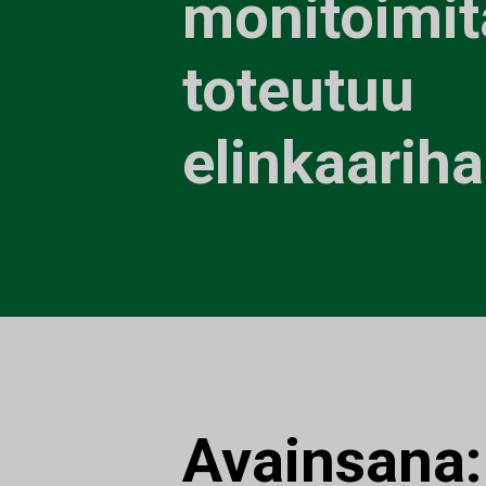
monitoimit
toteutuu
elinkaarih
Avainsana