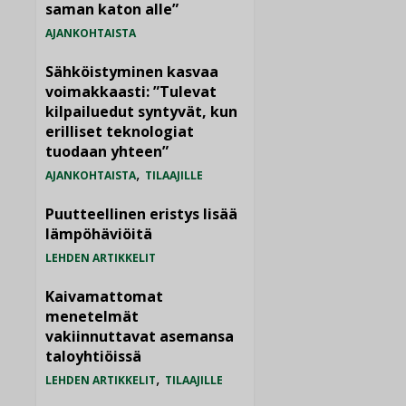
saman katon alle”
AJANKOHTAISTA
Sähköistyminen kasvaa
voimakkaasti: ”Tulevat
kilpailuedut syntyvät, kun
erilliset teknologiat
tuodaan yhteen”
,
AJANKOHTAISTA
TILAAJILLE
Puutteellinen eristys lisää
lämpöhäviöitä
LEHDEN ARTIKKELIT
Kaivamattomat
menetelmät
vakiinnuttavat asemansa
taloyhtiöissä
,
LEHDEN ARTIKKELIT
TILAAJILLE