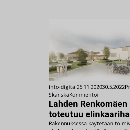
into-digital
25.11.2020
30.5.2022
Pr
Skanska
Kommentoi
Lahden Renkomäen 
toteutuu elinkaarih
Rakennuksessa käytetään toimivi