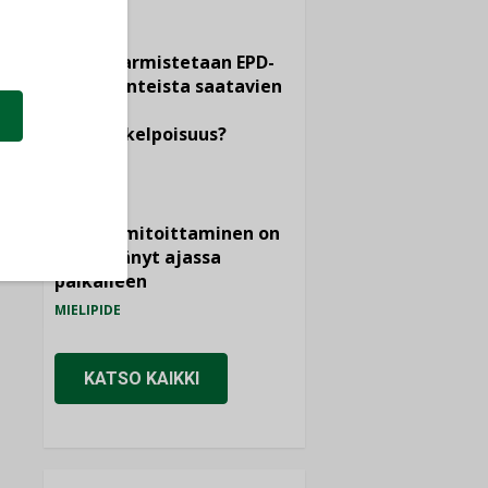
KOLUMNI
Miten varmistetaan EPD-
dokumenteista saatavien
tietojen
vertailukelpoisuus?
KOLUMNI
Vesi- ja
viemärimitoittaminen on
jämähtänyt ajassa
paikalleen
MIELIPIDE
KATSO KAIKKI