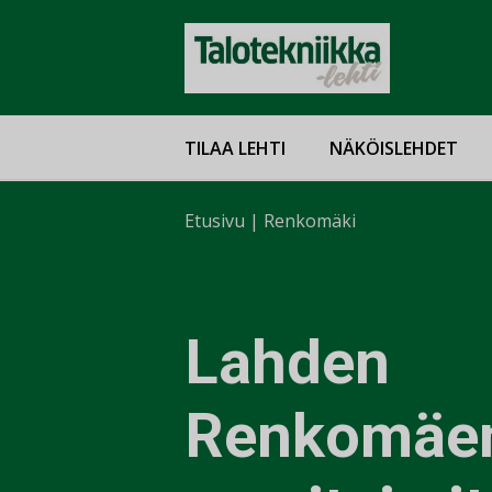
TILAA LEHTI
NÄKÖISLEHDET
Etusivu
|
Renkomäki
Lahden
Renkomäe