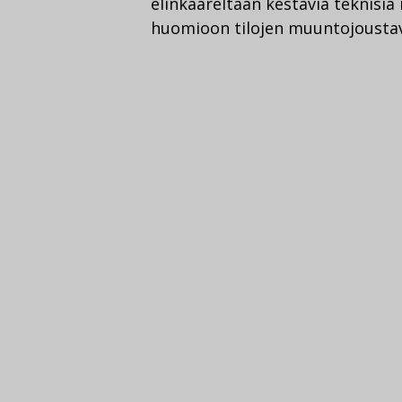
elinkaareltaan kestäviä teknisiä 
huomioon tilojen muuntojousta