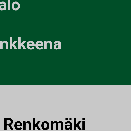
alo
ankkeena
:
Renkomäki