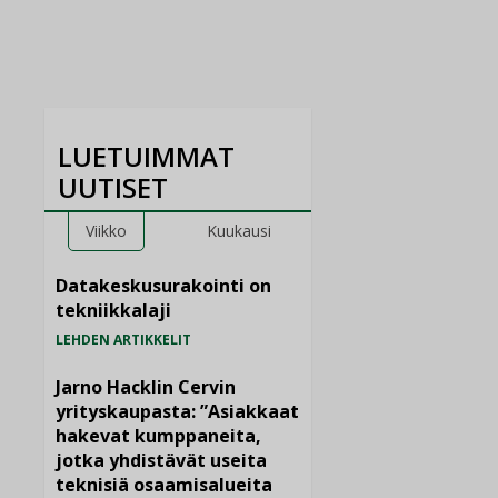
LUETUIMMAT
UUTISET
Viikko
Kuukausi
Datakeskusurakointi on
tekniikkalaji
LEHDEN ARTIKKELIT
Jarno Hacklin Cervin
yrityskaupasta: ”Asiakkaat
hakevat kumppaneita,
jotka yhdistävät useita
teknisiä osaamisalueita