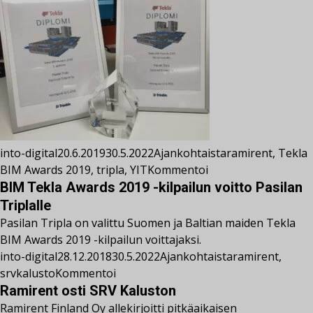
into-digital
20.6.2019
30.5.2022
Ajankohtaista
ramirent
,
Tekla
BIM Awards 2019
,
tripla
,
YIT
Kommentoi
BIM Tekla Awards 2019 -kilpailun voitto Pasilan
Triplalle
Pasilan Tripla on valittu Suomen ja Baltian maiden Tekla
BIM Awards 2019 -kilpailun voittajaksi.
into-digital
28.12.2018
30.5.2022
Ajankohtaista
ramirent
,
srvkalusto
Kommentoi
Ramirent osti SRV Kaluston
Ramirent Finland Oy allekirjoitti pitkäaikaisen