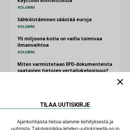
käyttöön kiinteistöissä
KOLUMNI
Sähköistäminen säästää euroja
KOLUMNI
Yli miljoona kotia on vailla toimivaa
ilmanvaihtoa
KOLUMNI
Miten varmistetaan EPD-dokumenteista
saatavien tietojen vertailukelpoisuus?
KOLUMNI
Vesi- ja viemärimitoittaminen on
jämähtänyt ajassa paikalleen
MIELIPIDE
TILAA UUTISKIRJE
KATSO KAIKKI
Ajankohtaista tietoa alamme kehityksestä ja
uutisista. Talotekniikka-lehden uutiskirjeellä on jo