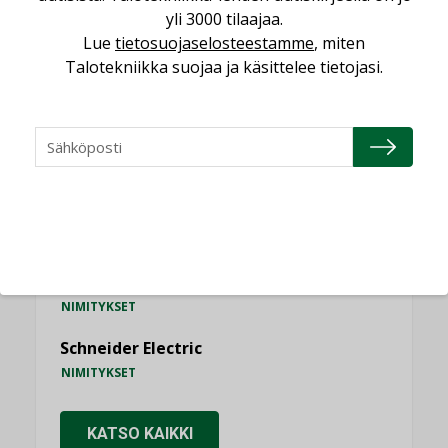
yli 3000 tilaajaa.
Lue
tietosuojaselosteestamme
, miten
Talotekniikka suojaa ja käsittelee tietojasi.
NIMITYKSET
Consti
NIMITYKSET
Refair
NIMITYKSET
Granlund Oy
NIMITYKSET
Schneider Electric
NIMITYKSET
KATSO KAIKKI