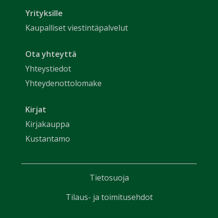
Yrityksille
Kaupalliset viestintäpalvelut
Ota yhteyttä
Yhteystiedot
Yhteydenottolomake
Kirjat
Kirjakauppa
Kustantamo
Tietosuoja
Tilaus- ja toimitusehdot