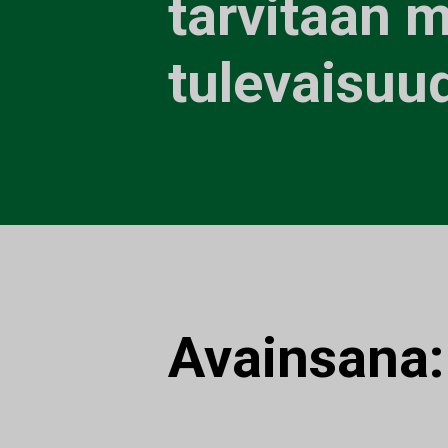
tarvitaan 
tulevaisuu
Avainsana