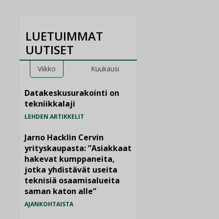
LUETUIMMAT
UUTISET
Viikko
Kuukausi
Datakeskusurakointi on
tekniikkalaji
LEHDEN ARTIKKELIT
Jarno Hacklin Cervin
yrityskaupasta: ”Asiakkaat
hakevat kumppaneita,
jotka yhdistävät useita
teknisiä osaamisalueita
saman katon alle”
AJANKOHTAISTA