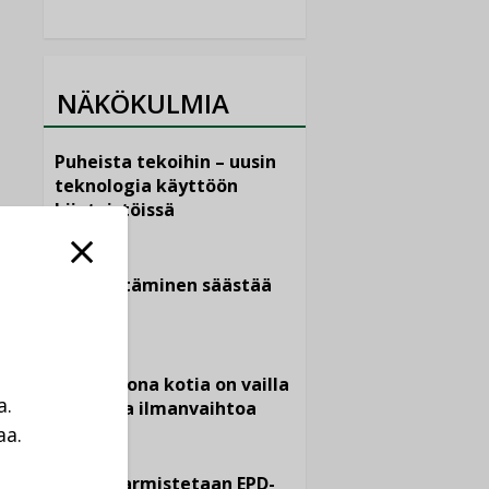
NÄKÖKULMIA
Puheista tekoihin – uusin
teknologia käyttöön
kiinteistöissä
KOLUMNI
Sähköistäminen säästää
euroja
KOLUMNI
Yli miljoona kotia on vailla
a.
toimivaa ilmanvaihtoa
aa.
KOLUMNI
a
Miten varmistetaan EPD-