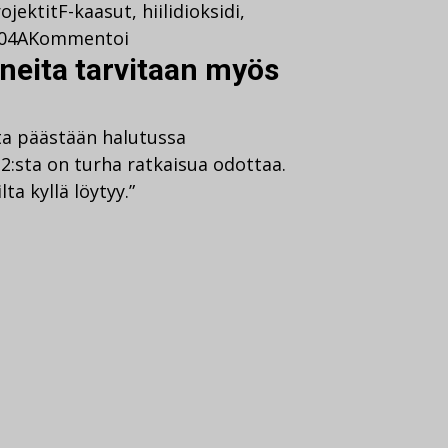
ojektit
F-kaasut
,
hiilidioksidi
,
04A
Kommentoi
neita tarvitaan myös
ta päästään halutussa
2:sta on turha ratkaisua odottaa.
a kyllä löytyy.”