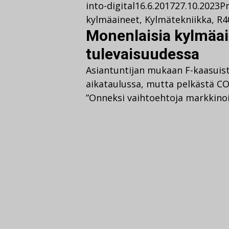
into-digital
16.6.2017
27.10.2023
Pr
kylmäaineet
,
Kylmätekniikka
,
R4
Monenlaisia kylmäai
tulevaisuudessa
Asiantuntijan mukaan F-kaasuis
aikataulussa, mutta pelkästä CO
”Onneksi vaihtoehtoja markkinoilt