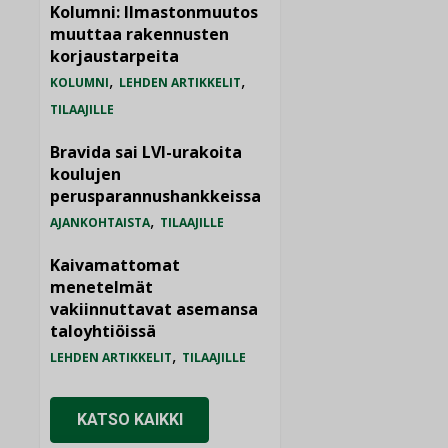
Kolumni: Ilmastonmuutos
muuttaa rakennusten
korjaustarpeita
,
,
KOLUMNI
LEHDEN ARTIKKELIT
TILAAJILLE
Bravida sai LVI-urakoita
koulujen
perusparannushankkeissa
,
AJANKOHTAISTA
TILAAJILLE
Kaivamattomat
menetelmät
vakiinnuttavat asemansa
taloyhtiöissä
,
LEHDEN ARTIKKELIT
TILAAJILLE
KATSO KAIKKI