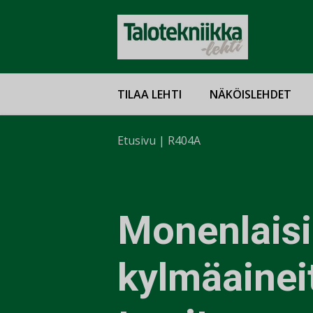
TILAA LEHTI
NÄKÖISLEHDET
Etusivu
|
R404A
Monenlaisi
kylmäainei