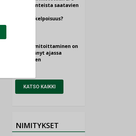
dokumenteista saatavien
tietojen
vertailukelpoisuus?
KOLUMNI
Vesi- ja
viemärimitoittaminen on
jämähtänyt ajassa
paikalleen
MIELIPIDE
KATSO KAIKKI
NIMITYKSET