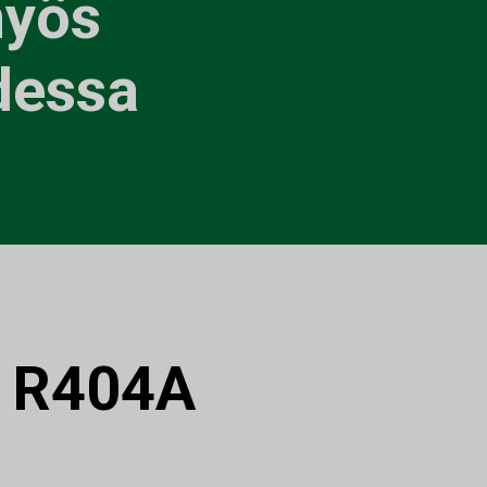
myös
dessa
:
R404A