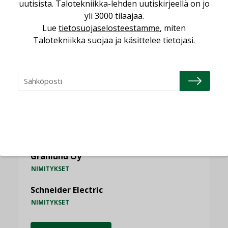
uutisista. Talotekniikka-lehden uutiskirjeellä on jo
yli 3000 tilaajaa.
Lue
tietosuojaselosteestamme
, miten
Talotekniikka suojaa ja käsittelee tietojasi.
NIMITYKSET
Consti
NIMITYKSET
Refair
NIMITYKSET
Granlund Oy
NIMITYKSET
Schneider Electric
NIMITYKSET