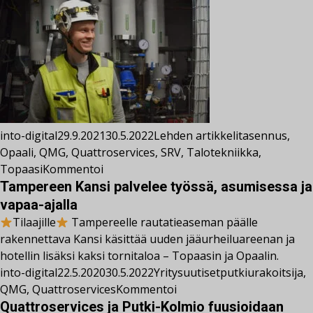
into-digital
29.9.2021
30.5.2022
Lehden artikkelit
asennus
,
Opaali
,
QMG
,
Quattroservices
,
SRV
,
Talotekniikka
,
Topaasi
Kommentoi
Tampereen Kansi palvelee työssä, asumisessa ja
vapaa-ajalla
Tilaajille
Tampereelle rautatieaseman päälle
rakennettava Kansi käsittää uuden jääurheiluareenan ja
hotellin lisäksi kaksi tornitaloa – Topaasin ja Opaalin.
into-digital
22.5.2020
30.5.2022
Yritysuutiset
putkiurakoitsija
,
QMG
,
Quattroservices
Kommentoi
Quattroservices ja Putki-Kolmio fuusioidaan