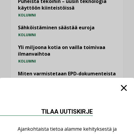
Puheista tekoihin – uusin teknologia
käyttöön kiinteistöissä
KOLUMNI
Sähköistäminen säästää euroja
KOLUMNI
Yli miljoona kotia on vailla toimivaa
ilmanvaihtoa
KOLUMNI
Miten varmistetaan EPD-dokumenteista
saatavien tietojen vertailukelpoisuus?
KOLUMNI
Vesi- ja viemärimitoittaminen on
jämähtänyt ajassa paikalleen
TILAA UUTISKIRJE
MIELIPIDE
Ajankohtaista tietoa alamme kehityksestä ja
KATSO KAIKKI