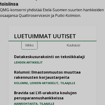
toisiinsa
QMG-konserni yhdistää Etelä-Suomen suurten hankkeiden
osaajansa Quattroservicesin ja Putki-Kolmion.
LUETUIMMAT UUTISET
Viikko
Kuukausi
Datakeskusurakointi on tekniikkalaji
LEHDEN ARTIKKELIT
Kolumni: Ilmastonmuutos muuttaa
rakennusten korjaustarpeita
,
,
KOLUMNI
LEHDEN ARTIKKELIT
TILAAJILLE
Bravida sai LVI-urakoita koulujen
perusparannushankkeissa
,
AJANKOHTAISTA
TILAAJILLE