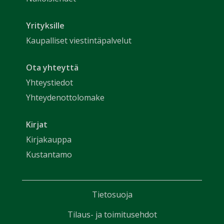
Yrityksille
Kaupalliset viestintäpalvelut
Ota yhteyttä
Yhteystiedot
Yhteydenottolomake
Kirjat
Kirjakauppa
Kustantamo
Tietosuoja
Tilaus- ja toimitusehdot