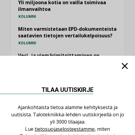
Yli miljoona kotia on vailla toimivaa
ilmanvaihtoa
KOLUMNI
Miten varmistetaan EPD-dokumenteista
saatavien tietojen vertailukelpoisuus?
KOLUMNI
Vesi- ja viemärimitoittaminen on
jämähtänyt ajassa paikalleen
MIELIPIDE
KATSO KAIKKI
TILAA UUTISKIRJE
Ajankohtaista tietoa alamme kehityksestä ja
uutisista. Talotekniikka-lehden uutiskirjeellä on jo
yli 3000 tilaajaa.
NIMITYKSET
Lue
tietosuojaselosteestamme
, miten