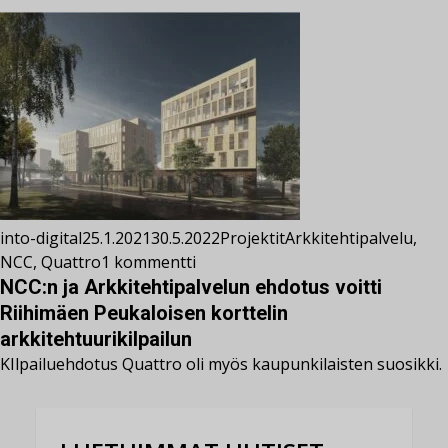
into-digital
25.1.2021
30.5.2022
Projektit
Arkkitehtipalvelu
,
NCC
,
Quattro
1 kommentti
NCC:n ja Arkkitehtipalvelun ehdotus voitti
Riihimäen Peukaloisen korttelin
arkkitehtuurikilpailun
KIlpailuehdotus Quattro oli myös kaupunkilaisten suosikki.