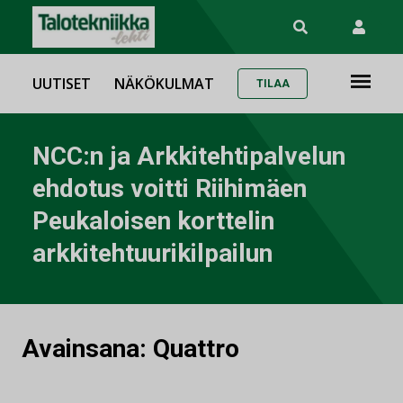
UUTISET
NÄKÖKULMAT
TILAA
NCC:n ja Arkkitehtipalvelun
ehdotus voitti Riihimäen
Peukaloisen korttelin
arkkitehtuurikilpailun
Avainsana:
Quattro