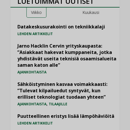
LUETUIMMAT UUTISET
Viikko
Kuukausi
Datakeskusurakointi on tekniikkalaji
LEHDEN ARTIKKELIT
Jarno Hacklin Cervin yrityskaupasta:
”Asiakkaat hakevat kumppaneita, jotka
yhdistävät useita teknisiä osaamisalueita
saman katon alle”
AJANKOHTAISTA
Sähköistyminen kasvaa voimakkaasti:
”Tulevat kilpailuedut syntyvät, kun
erilliset teknologiat tuodaan yhteen”
,
AJANKOHTAISTA
TILAAJILLE
Puutteellinen eristys lisää lämpöhäviöitä
LEHDEN ARTIKKELIT