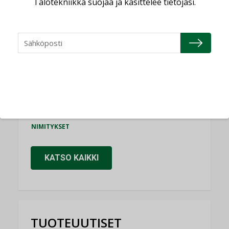
Talotekniikka suojaa ja käsittelee tietojasi.
Consti
NIMITYKSET
Refair
NIMITYKSET
Granlund Oy
NIMITYKSET
Schneider Electric
NIMITYKSET
KATSO KAIKKI
TUOTEUUTISET